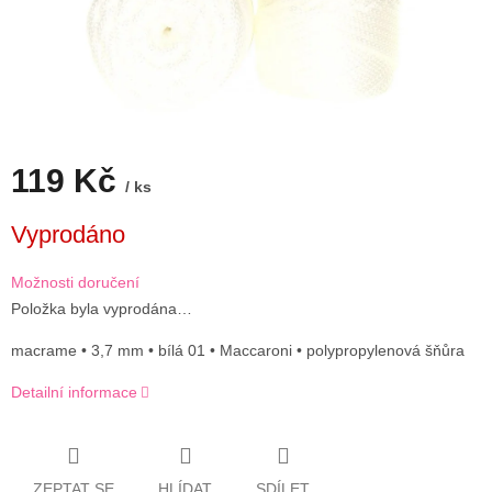
119 Kč
/ ks
Měrná
Vyprodáno
cena:
Možnosti doručení
Položka byla vyprodána…
macrame • 3,7 mm • bílá 01 • Maccaroni • polypropylenová šňůra
Detailní informace
ZEPTAT SE
HLÍDAT
SDÍLET