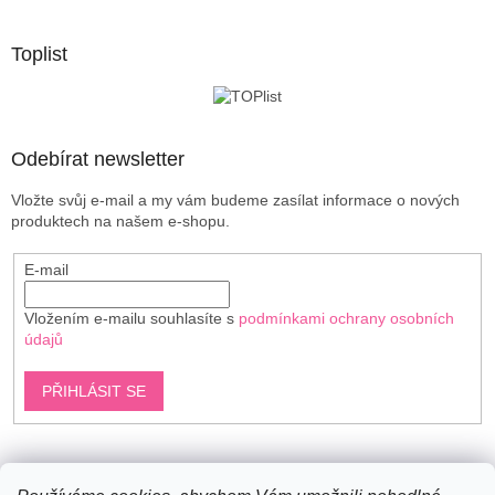
á
p
a
Toplist
t
í
Odebírat newsletter
Vložte svůj e-mail a my vám budeme zasílat informace o nových
produktech na našem e-shopu.
E-mail
Vložením e-mailu souhlasíte s
podmínkami ochrany osobních
údajů
PŘIHLÁSIT SE
Shoptet.cz