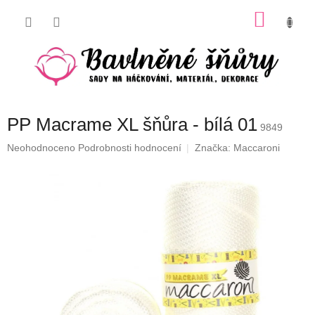
Přejít
NÁKU
na
obsah
KOŠÍK
PP Macrame XL šňůra - bílá 01
9849
Průměrné
Neohodnoceno
Podrobnosti hodnocení
Značka:
Maccaroni
hodnocení
produktu
je
0,0
z
5
hvězdiček.