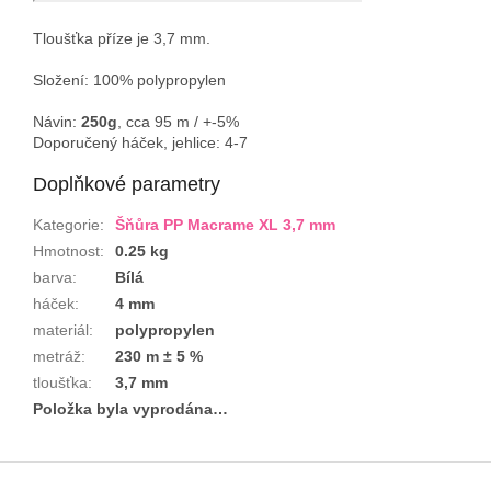
Tloušťka příze je 3,7 mm.
Složení: 100% polypropylen
Návin:
250g
, cca 95 m / +-5%
Doporučený háček, jehlice: 4-7
Doplňkové parametry
Kategorie
:
Šňůra PP Macrame XL 3,7 mm
Hmotnost
:
0.25 kg
barva
:
Bílá
háček
:
4 mm
materiál
:
polypropylen
metráž
:
230 m ± 5 %
tloušťka
:
3,7 mm
Položka byla vyprodána…
Z