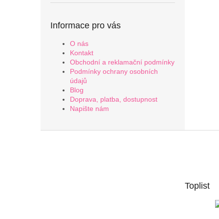
Informace pro vás
O nás
Kontakt
Obchodní a reklamační podmínky
Podmínky ochrany osobních
údajů
Blog
Doprava, platba, dostupnost
Napište nám
Z
á
p
a
t
Toplist
í