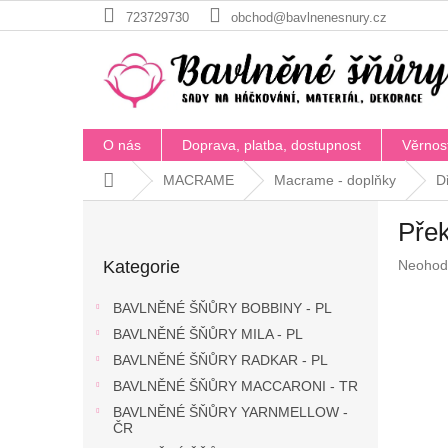
Přejít
723729730
obchod@bavlnenesnury.cz
na
obsah
O nás
Doprava, platba, dostupnost
Věrnos
Domů
MACRAME
Macrame - doplňky
D
P
Přek
o
Přeskočit
s
Průměr
Kategorie
Neohod
kategorie
t
hodnoc
r
produkt
BAVLNĚNÉ ŠŇŮRY BOBBINY - PL
a
je
BAVLNĚNÉ ŠŇŮRY MILA - PL
n
0,0
z
BAVLNĚNÉ ŠŇŮRY RADKAR - PL
n
5
í
BAVLNĚNÉ ŠŇŮRY MACCARONI - TR
hvězdič
p
BAVLNĚNÉ ŠŇŮRY YARNMELLOW -
a
ČR