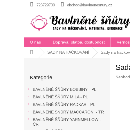
Přejít
723729730
obchod@bavlnenesnury.cz
na
obsah
O nás
Doprava, platba, dostupnost
Věrnos
Domů
SADY NA HÁČKOVÁNÍ
Sady na háčkov
P
Sad
o
Přeskočit
s
Průměr
Kategorie
Neohod
kategorie
t
hodnoc
r
produkt
BAVLNĚNÉ ŠŇŮRY BOBBINY - PL
a
je
BAVLNĚNÉ ŠŇŮRY MILA - PL
n
0,0
z
BAVLNĚNÉ ŠŇŮRY RADKAR - PL
n
5
í
BAVLNĚNÉ ŠŇŮRY MACCARONI - TR
hvězdič
p
BAVLNĚNÉ ŠŇŮRY YARNMELLOW -
a
ČR