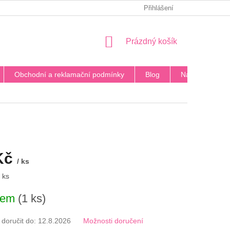
PODMÍNKY OCHRANY OSOBNÍCH ÚDAJŮ
Přihlášení
BLOG
DOPRA
NÁKUPNÍ
Prázdný košík
KOŠÍK
Obchodní a reklamační podmínky
Blog
Napište nám
Kč
/ ks
 ks
dem
(1 ks)
oručit do:
12.8.2026
Možnosti doručení