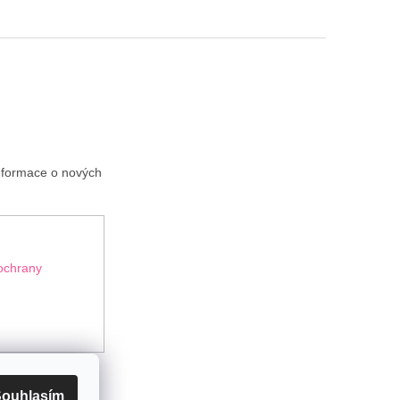
informace o nových
ochrany
ouhlasím