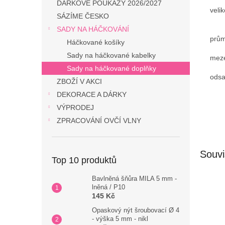
DÁRKOVÉ POUKAZY 2026/2027
veli
SÁZÍME ČESKO
SADY NA HÁČKOVÁNÍ
prům
Háčkované košíky
Sady na háčkované kabelky
meze
Sady na háčkované doplňky
odsa
ZBOŽÍ V AKCI
DEKORACE A DÁRKY
VÝPRODEJ
ZPRACOVÁNÍ OVČÍ VLNY
Souvi
Top 10 produktů
Bavlněná šňůra MILA 5 mm -
lněná / P10
145 Kč
Opaskový nýt šroubovací Ø 4
- výška 5 mm - nikl