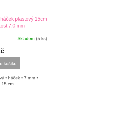
háček plastový 15cm
ikost 7,0 mm
Skladem
(5 ks)
Kč
o košíku
vý • háček • 7 mm •
• 15 cm