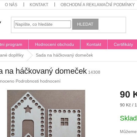
O NÁS
KONTAKT
OBCHODNÍ A REKLAMAČNÍ PODMÍNKY
HLEDAT
tní program
Hodnocení obchodu
Kontakt
Certifikáty
ané doplňky
Sada na háčkovaný domeček
a na háčkovaný domeček
14308
né
noceno
Podrobnosti hodnocení
ení
90 
u
Měrná
90 Kč / 1
cena:
Skla
ek.
Můžeme d