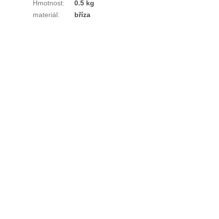
Hmotnost
:
0.5 kg
materiál
:
bříza