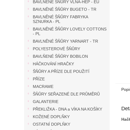
n
BAVLNĚNÉ ŠŇŮRY VLNA-HEP - EU
e
BAVLNĚNÉ ŠŇŮRY BUGETO - TR
l
BAVLNĚNÉ ŠŇŮRY FABRYKA
SZNURKA - PL
BAVLNĚNÉ ŠŇŮRY LOVELY COTTONS
- PL
BAVLNĚNÉ ŠŇŮRY YARNART - TR
POLYESTEROVÉ ŠŇŮRY
BAVLŇENÉ ŠŇŮRY BOBILON
HÁČKOVÁNÍ HRAČKY
ŠŇŮRY A PŘÍZE DLE POUŽITÍ
PŘÍZE
MACRAME
Popi
ŠŇŮRY SEŘAZENÉ DLE PRŮMĚRŮ
GALANTERIE
Det
PŘEKLIŽKA - DNA a VÍKA NA KOŠÍKY
KOŽENÉ DOPLŇKY
Hač
OSTATNÍ DOPLŇKY