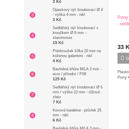
3 Kč
Opaskový nýt šroubovací Ø 4
- výška 4 mm - nikl
Pony 
3 Kč
- vel
Sedlářský nýt šroubovací s
kroužkem Ø 8 mm -
staromosaz
15 Kč
33 
Polokroužek šířka 20 mm na
koženou galanterii - nikl
D
4 Kč
Bavlněná šňůra MILA 3 mm -
Plasto
ecru / přírodní / P08
Pony 
125 Kč
Sedlářský nýt šroubovací Ø 5
mm / výška 10 mm - růžové
zlato
7 Kč
Kovová karabina - průvlek 25
mm - nikl
6 Kč
Bavlněná šňůra MILA 3 mm -