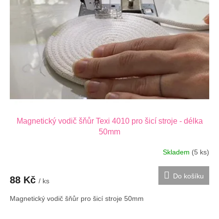
s
u
p
k
r
t
o
ů
d
u
k
t
ů
Magnetický vodič šňůr Texi 4010 pro šicí stroje - délka
50mm
Skladem
(5 ks)
Do košíku
88 Kč
/ ks
Magnetický vodič šňůr pro šicí stroje 50mm