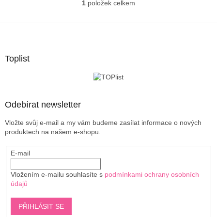
1
položek celkem
O
v
l
Z
á
á
d
p
a
a
Toplist
c
t
í
í
p
r
v
Odebírat newsletter
k
y
Vložte svůj e-mail a my vám budeme zasílat informace o nových
v
produktech na našem e-shopu.
ý
p
E-mail
i
s
u
Vložením e-mailu souhlasíte s
podmínkami ochrany osobních
údajů
PŘIHLÁSIT SE