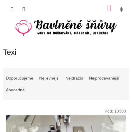
Přejít
NÁKU
na
obsah
KOŠÍK
Texi
Ř
a
Doporučujeme
Nejlevnější
Nejdražší
Nejprodávanější
z
e
Abecedně
n
í
V
p
Kód:
19309
ý
r
p
o
i
d