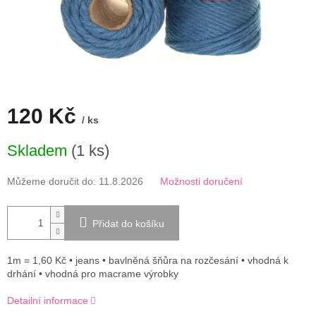
120 Kč
/ ks
Měrná
Skladem
(1 ks)
cena:
Můžeme doručit do:
11.8.2026
Možnosti doručení
Přidat do košíku
1m = 1,60 Kč • jeans • bavlněná šňůra na rozčesání • vhodná k
drhání • vhodná pro macrame výrobky
Detailní informace