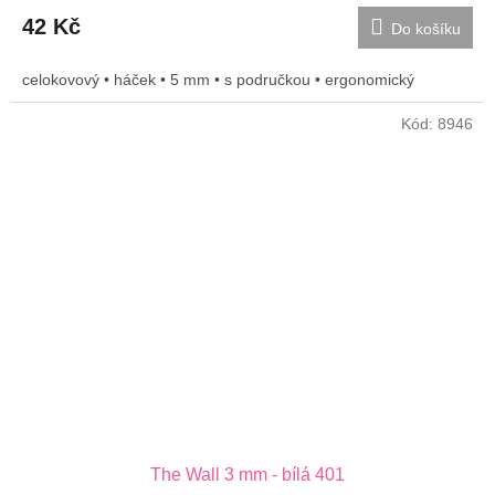
42 Kč
Do košíku
celokovový • háček • 5 mm • s područkou • ergonomický
Kód:
8946
The Wall 3 mm - bílá 401