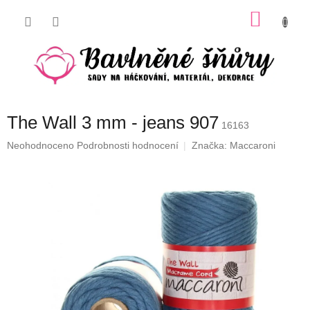
Přejít
NÁKU
na
obsah
KOŠÍK
The Wall 3 mm - jeans 907
16163
Průměrné
Neohodnoceno
Podrobnosti hodnocení
Značka:
Maccaroni
hodnocení
produktu
je
0,0
z
5
hvězdiček.