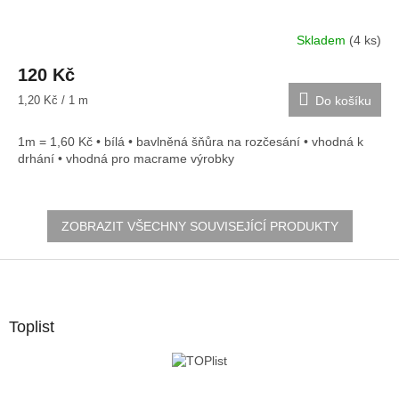
Skladem
(4 ks)
120 Kč
Měrná
1,20 Kč / 1 m
Do košíku
cena:
1m = 1,60 Kč • bílá • bavlněná šňůra na rozčesání • vhodná k
drhání • vhodná pro macrame výrobky
ZOBRAZIT VŠECHNY SOUVISEJÍCÍ PRODUKTY
Z
á
p
a
Toplist
t
í