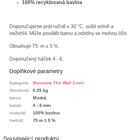
100% recyklovaná bavlna
Doporučujeme prát ručně v 30 °C, sušit volně a
nežehlit. Může pouštět barvu a odstíny se mohou lišit.
Obsahuje 75 m ± 5 %
Doporučený háček 4 - 6.
Doplňkové parametry
Kategorie
:
Macrame The Wall 3 mm
Hmotnost
:
0.25 kg
barva
:
Modrá
háček
:
4 - 6 mm
materiál
:
100% bavlna
metráž
:
75 m ± 5 %
Související produkty