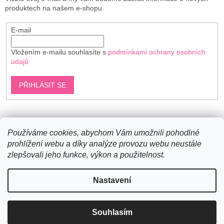
produktech na našem e-shopu.
E-mail
Vložením e-mailu souhlasíte s
podmínkami ochrany osobních
údajů
PŘIHLÁSIT SE
Shoptet.cz
Používáme cookies, abychom Vám umožnili pohodlné
prohlížení webu a díky analýze provozu webu neustále
zlepšovali jeho funkce, výkon a použitelnost.
Vytvořil Shoptet
Nastavení
Copyright 2026
Bavlněné šňůry
. Všechna práva vyhrazena.
Souhlasím
Upravit nastavení cookies
Novinky