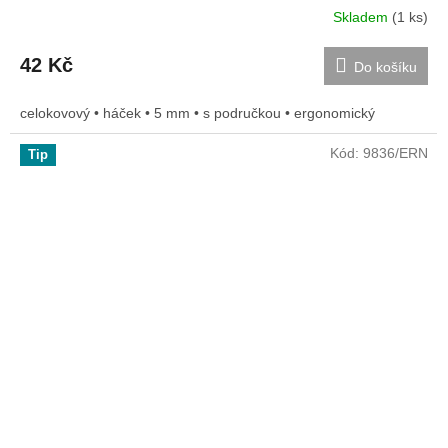
Skladem
(1 ks)
42 Kč
Do košíku
celokovový • háček • 5 mm • s područkou • ergonomický
Kód:
9836/ERN
Tip