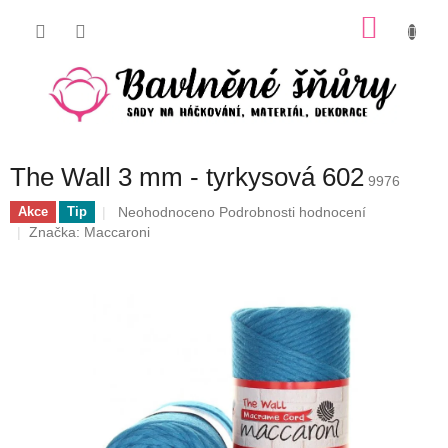
Přejít
NÁKU
na
obsah
KOŠÍK
The Wall 3 mm - tyrkysová 602
9976
Průměrné
Neohodnoceno
Podrobnosti hodnocení
Akce
Tip
hodnocení
Značka:
Maccaroni
produktu
je
0,0
z
5
hvězdiček.