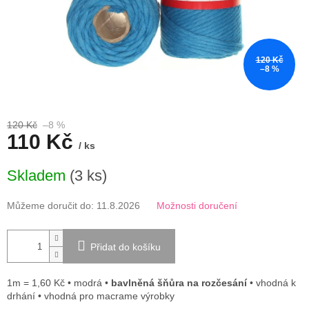
120 Kč
–8 %
120 Kč
–8 %
110 Kč
/ ks
Měrná
Skladem
(3 ks)
cena:
Můžeme doručit do:
11.8.2026
Možnosti doručení
Přidat do košíku
1m = 1,60 Kč • modrá •
bavlněná šňůra na rozčesání
• vhodná k
drhání • vhodná pro macrame výrobky