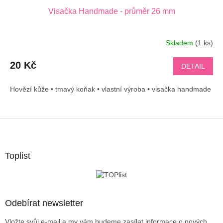
Visačka Handmade - průměr 26 mm
Skladem
(1 ks)
20 Kč
DETAIL
Hovězí kůže • tmavý koňak • vlastní výroba • visačka handmade
Z
á
p
a
Toplist
t
í
Odebírat newsletter
Vložte svůj e-mail a my vám budeme zasílat informace o nových