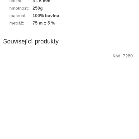
háček
:
4 - 6 mm
hmotnost
:
250g
materiál
:
100% bavlna
metráž
:
75 m ± 5 %
Související produkty
Kód:
7280