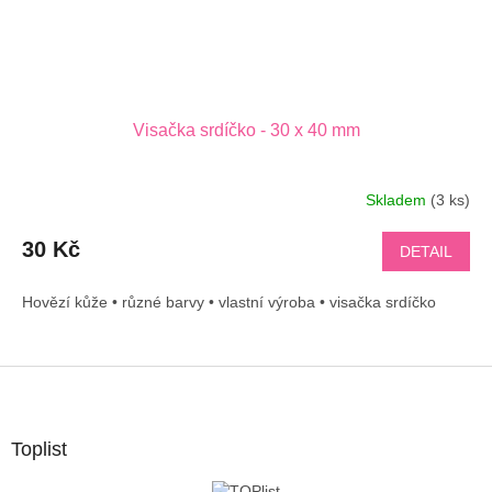
Visačka srdíčko - 30 x 40 mm
Skladem
(3 ks)
30 Kč
DETAIL
Hovězí kůže • různé barvy • vlastní výroba • visačka srdíčko
Z
á
p
a
Toplist
t