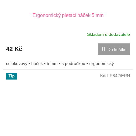
Ergonomický pletací háček 5 mm
Skladem u dodavatele
42 Kč
Do košíku
celokovový • háček • 5 mm • s područkou • ergonomický
Kód:
9842/ERN
Tip