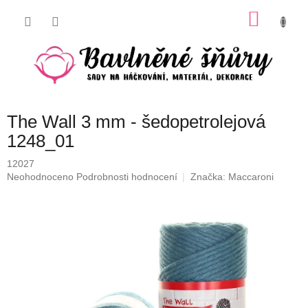
Přejít
NÁKU
na
obsah
KOŠÍK
The Wall 3 mm - šedopetrolejová
1248_01
12027
Průměrné
Neohodnoceno
Podrobnosti hodnocení
Značka:
Maccaroni
hodnocení
produktu
je
0,0
z
5
hvězdiček.