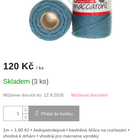
120 Kč
/ ks
Měrná
Skladem
(3 ks)
cena:
Můžeme doručit do:
12.8.2026
Možnosti doručení
Přidat do košíku
1m = 1,60 Kč • šedopetrolejová • bavlněná šňůra na rozčesání •
vhodná k drhání • vhodná pro macrame výrobky