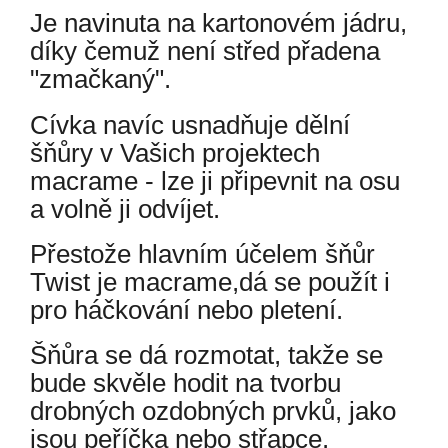
Je navinuta na kartonovém jádru,
díky čemuž není střed přadena
"zmačkaný".
Cívka navíc usnadňuje dělní
šňůry v Vašich projektech
macrame - lze ji připevnit na osu
a volně ji odvíjet.
Přestože hlavním účelem šňůr
Twist je macrame,dá se použít i
pro háčkování nebo pletení.
Šňůra se dá rozmotat, takže se
bude skvěle hodit na tvorbu
drobných ozdobných prvků, jako
jsou peříčka nebo střapce.