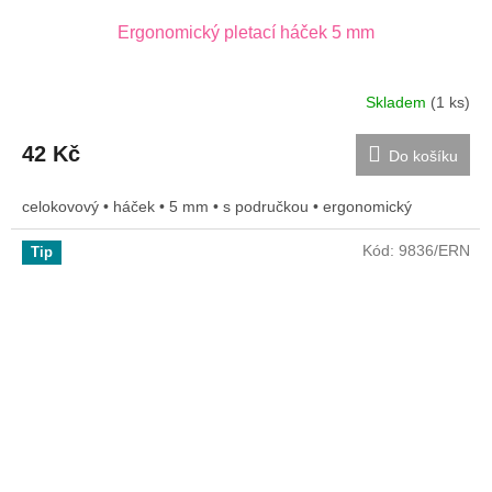
Ergonomický pletací háček 5 mm
Skladem
(1 ks)
42 Kč
Do košíku
celokovový • háček • 5 mm • s područkou • ergonomický
Kód:
9836/ERN
Tip