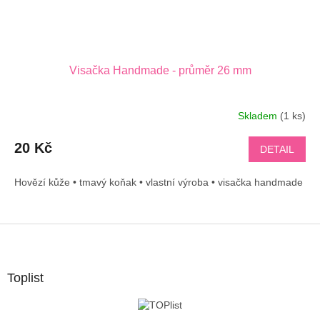
Visačka Handmade - průměr 26 mm
Skladem
(1 ks)
20 Kč
DETAIL
Hovězí kůže • tmavý koňak • vlastní výroba • visačka handmade
Z
á
p
a
Toplist
t
í