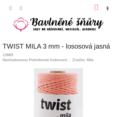
Přejít
NÁKU
na
obsah
KOŠÍK
TWIST MILA 3 mm - lososová jasná
13889
Průměrné
Neohodnoceno
Podrobnosti hodnocení
Značka:
Mila
hodnocení
produktu
je
0,0
z
5
hvězdiček.