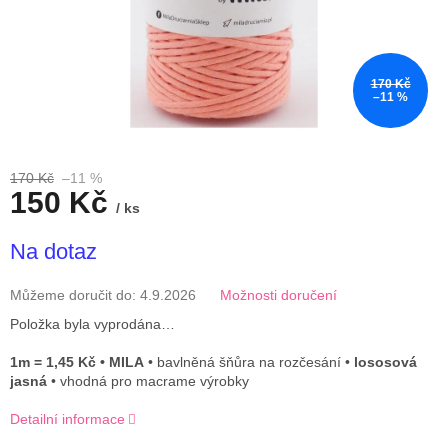
170 Kč
–11 %
170 Kč
–11 %
150 Kč
/ ks
Měrná
Na dotaz
cena:
Můžeme doručit do:
4.9.2026
Možnosti doručení
Položka byla vyprodána…
1m = 1,45 Kč • MILA
• bavlněná šňůra na rozčesání •
lososová
jasná
• vhodná pro macrame výrobky
Detailní informace