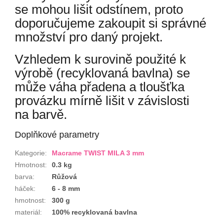
se mohou lišit odstínem, proto
doporučujeme zakoupit si správné
množství pro daný projekt.
Vzhledem k surovině použité k
výrobě (recyklovaná bavlna) se
může váha přadena a tloušťka
provázku mírně lišit v závislosti
na barvě.
Doplňkové parametry
Kategorie
:
Macrame TWIST MILA 3 mm
Hmotnost
:
0.3 kg
barva
:
Růžová
háček
:
6 - 8 mm
hmotnost
:
300 g
materiál
:
100% recyklovaná bavlna