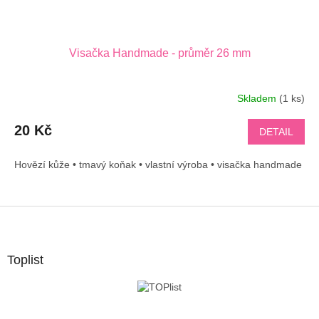
Visačka Handmade - průměr 26 mm
Skladem
(1 ks)
20 Kč
DETAIL
Hovězí kůže • tmavý koňak • vlastní výroba • visačka handmade
Z
á
p
a
Toplist
t
í