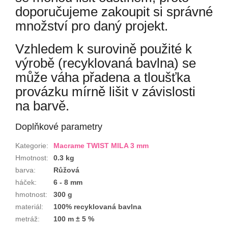
doporučujeme zakoupit si správné
množství pro daný projekt.
Vzhledem k surovině použité k
výrobě (recyklovaná bavlna) se
může váha přadena a tloušťka
provázku mírně lišit v závislosti
na barvě.
Doplňkové parametry
Kategorie
:
Macrame TWIST MILA 3 mm
Hmotnost
:
0.3 kg
barva
:
Růžová
háček
:
6 - 8 mm
hmotnost
:
300 g
materiál
:
100% recyklovaná bavlna
metráž
:
100 m ± 5 %