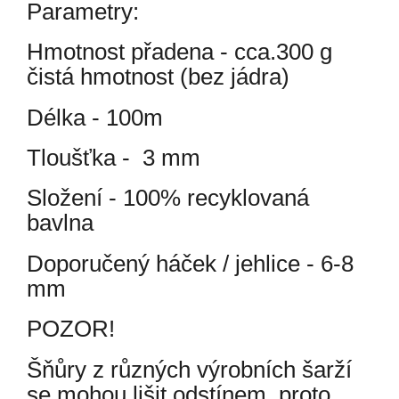
Parametry:
Hmotnost přadena - cca.300 g
čistá hmotnost (bez jádra)
Délka - 100m
Tloušťka - 3 mm
Složení - 100% recyklovaná
bavlna
Doporučený háček / jehlice - 6-8
mm
POZOR!
Šňůry z různých výrobních šarží
se mohou lišit odstínem, proto