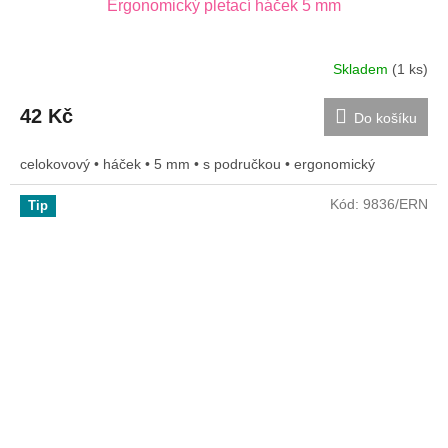
Ergonomický pletací háček 5 mm
Skladem
(1 ks)
42 Kč
Do košíku
celokovový • háček • 5 mm • s područkou • ergonomický
Kód:
9836/ERN
Tip