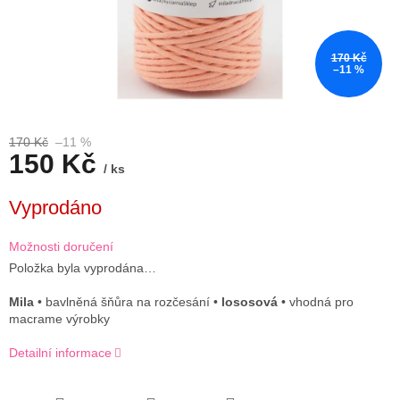
170 Kč
–11 %
170 Kč
–11 %
150 Kč
/ ks
Měrná
Vyprodáno
cena:
Možnosti doručení
Položka byla vyprodána…
Mila
• bavlněná šňůra na rozčesání •
lososová
• vhodná pro
macrame výrobky
Detailní informace