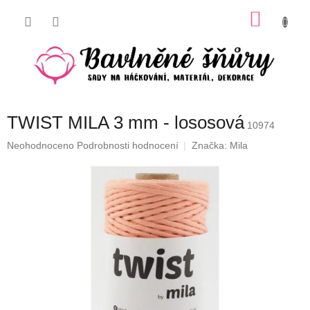
Přejít
NÁKU
na
obsah
KOŠÍK
TWIST MILA 3 mm - lososová
10974
Průměrné
Neohodnoceno
Podrobnosti hodnocení
Značka:
Mila
hodnocení
produktu
je
0,0
z
5
hvězdiček.