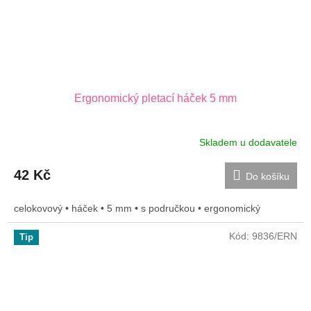
Ergonomický pletací háček 5 mm
Skladem u dodavatele
42 Kč
Do košíku
celokovový • háček • 5 mm • s područkou • ergonomický
Kód:
9836/ERN
Tip