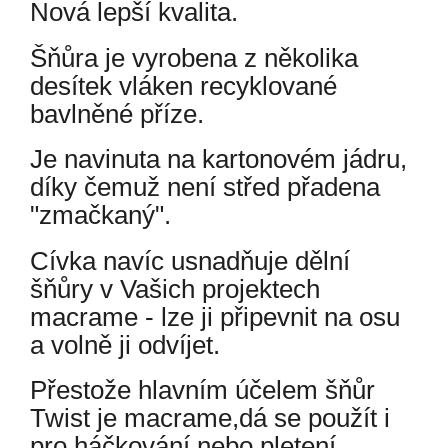
Nová lepší kvalita.
Šňůra je vyrobena z několika
desítek vláken recyklované
bavlněné příze.
Je navinuta na kartonovém jádru,
díky čemuž není střed přadena
"zmačkaný".
Cívka navíc usnadňuje dělní
šňůry v Vašich projektech
macrame - lze ji připevnit na osu
a volně ji odvíjet.
Přestože hlavním účelem šňůr
Twist je macrame,dá se použít i
pro háčkování nebo pletení.