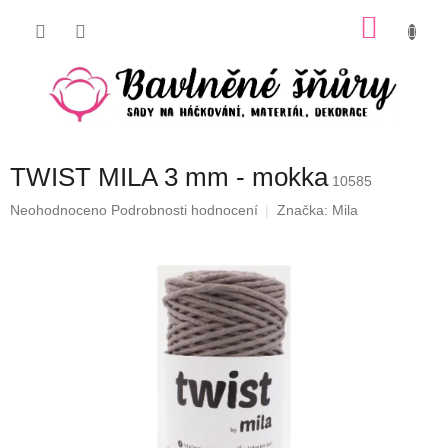
Přejít
NÁKU
na
obsah
KOŠÍK
TWIST MILA 3 mm - mokka
10585
Průměrné
Neohodnoceno
Podrobnosti hodnocení
Značka:
Mila
hodnocení
produktu
je
0,0
z
5
hvězdiček.