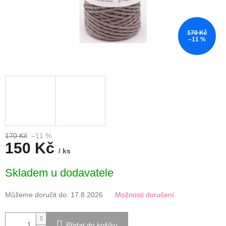
170 Kč
–11 %
170 Kč
–11 %
150 Kč
/ ks
Měrná
Skladem u dodavatele
cena:
Můžeme doručit do:
17.8.2026
Možnosti doručení
Přidat do košíku