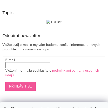
á
p
a
Toplist
t
í
Odebírat newsletter
Vložte svůj e-mail a my vám budeme zasílat informace o nových
produktech na našem e-shopu.
E-mail
Vložením e-mailu souhlasíte s
podmínkami ochrany osobních
údajů
PŘIHLÁSIT SE
Shoptet.cz