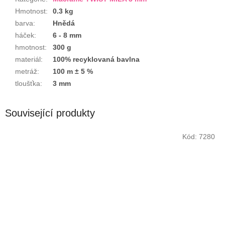
Hmotnost
:
0.3 kg
barva
:
Hnědá
háček
:
6 - 8 mm
hmotnost
:
300 g
materiál
:
100% recyklovaná bavlna
metráž
:
100 m ± 5 %
tloušťka
:
3 mm
Související produkty
Kód:
7280