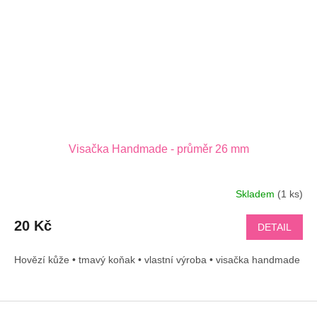
Visačka Handmade - průměr 26 mm
Skladem
(1 ks)
20 Kč
DETAIL
Hovězí kůže • tmavý koňak • vlastní výroba • visačka handmade
Z