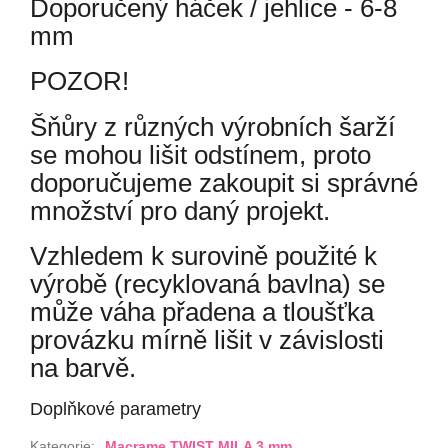
Doporučený háček / jehlice - 6-8
mm
POZOR!
Šňůry z různých výrobních šarží
se mohou lišit odstínem, proto
doporučujeme zakoupit si správné
množství pro daný projekt.
Vzhledem k surovině použité k
výrobě (recyklovaná bavlna) se
může váha přadena a tloušťka
provázku mírně lišit v závislosti
na barvě.
Doplňkové parametry
Kategorie
:
Macrame TWIST MILA 3 mm