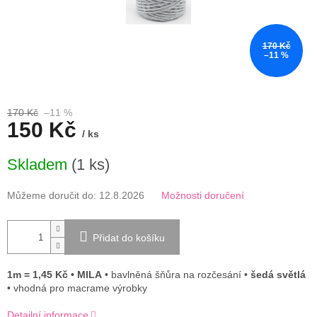
170 Kč
–11 %
170 Kč
–11 %
150 Kč
/ ks
Měrná
Skladem
(1 ks)
cena:
Můžeme doručit do:
12.8.2026
Možnosti doručení
Přidat do košíku
1m = 1,45 Kč • MILA
• bavlněná šňůra na rozčesání •
šedá světlá
• vhodná pro macrame výrobky
Detailní informace