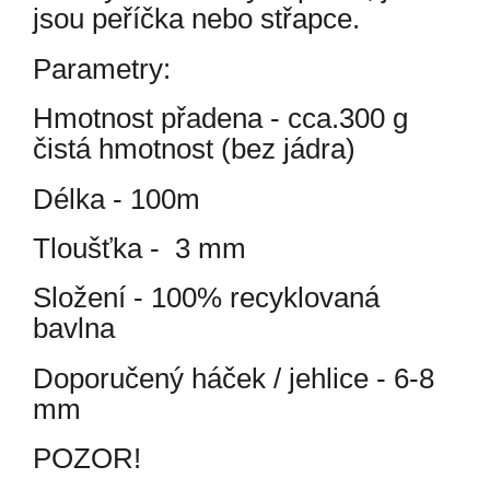
jsou peříčka nebo střapce.
Parametry:
Hmotnost přadena - cca.300 g
čistá hmotnost (bez jádra)
Délka - 100m
Tloušťka - 3 mm
Složení - 100% recyklovaná
bavlna
Doporučený háček / jehlice - 6-8
mm
POZOR!