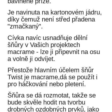
bavlněné příze.
Je navinuta na kartonovém jádru,
díky čemuž není střed přadena
"zmačkaný".
Cívka navíc usnadňuje dělní
šňůry v Vašich projektech
macrame - lze ji připevnit na osu
a volně ji odvíjet.
Přestože hlavním účelem šňůr
Twist je macrame,dá se použít i
pro háčkování nebo pletení.
Šňůra se dá rozmotat, takže se
bude skvěle hodit na tvorbu
drobných ozdobných prvků, jako