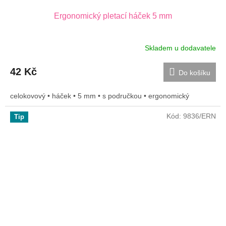
Ergonomický pletací háček 5 mm
Skladem u dodavatele
42 Kč
Do košíku
celokovový • háček • 5 mm • s područkou • ergonomický
Kód:
9836/ERN
Tip