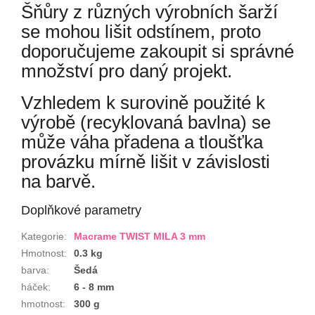
Šňůry z různých výrobních šarží
se mohou lišit odstínem, proto
doporučujeme zakoupit si správné
množství pro daný projekt.
Vzhledem k surovině použité k
výrobě (recyklovaná bavlna) se
může váha přadena a tloušťka
provázku mírně lišit v závislosti
na barvě.
Doplňkové parametry
Kategorie
:
Macrame TWIST MILA 3 mm
Hmotnost
:
0.3 kg
barva
:
Šedá
háček
:
6 - 8 mm
hmotnost
:
300 g