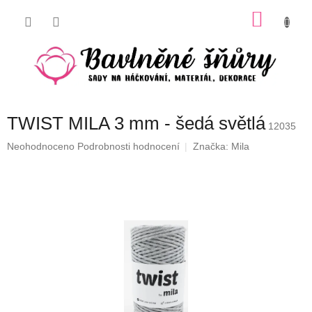
Přejít
NÁKU
na
obsah
KOŠÍK
TWIST MILA 3 mm - šedá světlá
12035
Průměrné
Neohodnoceno
Podrobnosti hodnocení
Značka:
Mila
hodnocení
produktu
je
0,0
z
5
hvězdiček.