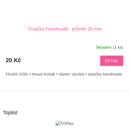
Visačka Handmade - průměr 26 mm
Skladem
(1 ks)
20 Kč
DETAIL
Hovězí kůže • tmavý koňak • vlastní výroba • visačka handmade
Z
á
p
a
Toplist
t
í