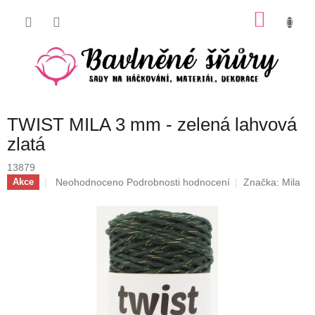
Přejít
NÁKU
na
obsah
KOŠÍK
TWIST MILA 3 mm - zelená lahvová
zlatá
13879
Průměrné
Neohodnoceno
Podrobnosti hodnocení
Značka:
Mila
Akce
hodnocení
produktu
je
0,0
z
5
hvězdiček.