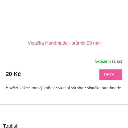
Visačka Handmade - průměr 26 mm
Skladem
(1 ks)
20 Kč
DETAIL
Hovězí kůže • tmavý koňak • vlastní výroba • visačka handmade
Z
á
p
a
Toplist