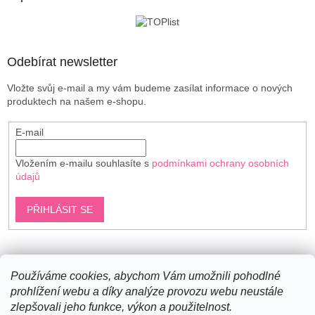
t
í
Odebírat newsletter
Vložte svůj e-mail a my vám budeme zasílat informace o nových
produktech na našem e-shopu.
E-mail
Vložením e-mailu souhlasíte s
podmínkami ochrany osobních
údajů
PŘIHLÁSIT SE
Shoptet.cz
Používáme cookies, abychom Vám umožnili pohodlné
prohlížení webu a díky analýze provozu webu neustále
zlepšovali jeho funkce, výkon a použitelnost.