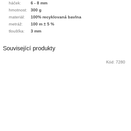
háček
:
6 - 8 mm
hmotnost
:
300 g
materiál
:
100% recyklovaná bavlna
metráž
:
100 m ± 5 %
tloušťka
:
3 mm
Související produkty
Kód:
7280