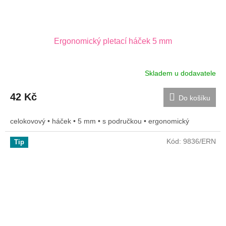
Ergonomický pletací háček 5 mm
Skladem u dodavatele
42 Kč
Do košíku
celokovový • háček • 5 mm • s područkou • ergonomický
Kód:
9836/ERN
Tip