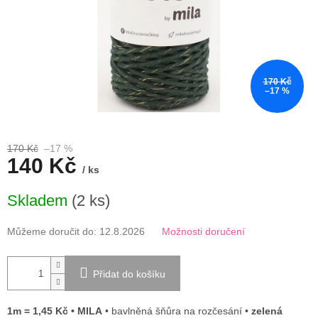
170 Kč
–17 %
170 Kč
–17 %
140 Kč
/ ks
Měrná
Skladem
(2 ks)
cena:
Můžeme doručit do:
12.8.2026
Možnosti doručení
Přidat do košíku
1m = 1,45 Kč • MILA
• bavlněná šňůra na rozčesání •
zelená