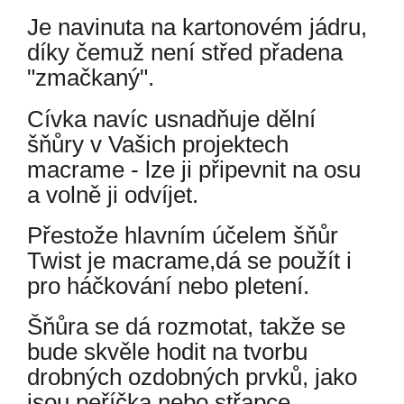
Je navinuta na kartonovém jádru,
díky čemuž není střed přadena
"zmačkaný".
Cívka navíc usnadňuje dělní
šňůry v Vašich projektech
macrame - lze ji připevnit na osu
a volně ji odvíjet.
Přestože hlavním účelem šňůr
Twist je macrame,dá se použít i
pro háčkování nebo pletení.
Šňůra se dá rozmotat, takže se
bude skvěle hodit na tvorbu
drobných ozdobných prvků, jako
jsou peříčka nebo střapce.