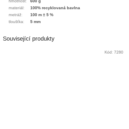
hmotnost
:
600 g
materiál
:
100% recyklovaná bavlna
metráž
:
100 m ± 5 %
tloušťka
:
5 mm
Související produkty
Kód:
7280