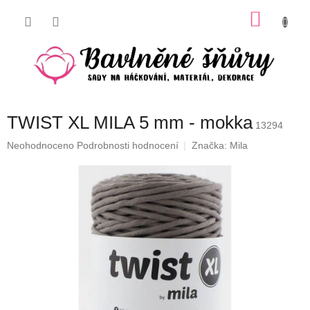
Přejít
NÁKU
na
obsah
KOŠÍK
TWIST XL MILA 5 mm - mokka
13294
Průměrné
Neohodnoceno
Podrobnosti hodnocení
Značka:
Mila
hodnocení
produktu
je
0,0
z
5
hvězdiček.