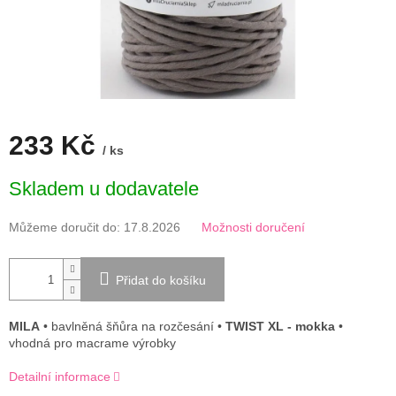
233 Kč
/ ks
Měrná
Skladem u dodavatele
cena:
Můžeme doručit do:
17.8.2026
Možnosti doručení
Přidat do košíku
MILA
• bavlněná šňůra na rozčesání •
TWIST XL - mokka
•
vhodná pro macrame výrobky
Detailní informace