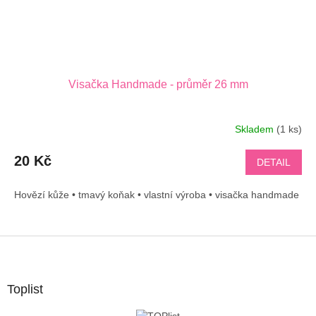
Visačka Handmade - průměr 26 mm
Skladem
(1 ks)
20 Kč
DETAIL
Hovězí kůže • tmavý koňak • vlastní výroba • visačka handmade
Z
á
p
a
Toplist
t