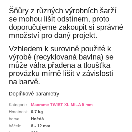
Šňůry z různých výrobních šarží
se mohou lišit odstínem, proto
doporučujeme zakoupit si správné
množství pro daný projekt.
Vzhledem k surovině použité k
výrobě (recyklovaná bavlna) se
může váha přadena a tloušťka
provázku mírně lišit v závislosti
na barvě.
Doplňkové parametry
Kategorie
:
Macrame TWIST XL MILA 5 mm
Hmotnost
:
0.7 kg
barva
:
Hnědá
háček
:
8 - 12 mm