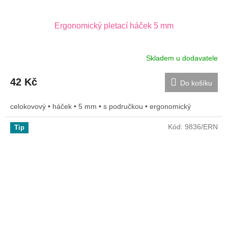
Ergonomický pletací háček 5 mm
Skladem u dodavatele
42 Kč
Do košíku
celokovový • háček • 5 mm • s područkou • ergonomický
Kód:
9836/ERN
Tip