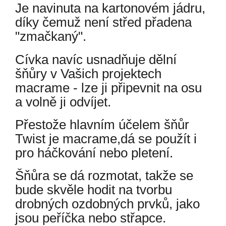
Je navinuta na kartonovém jádru,
díky čemuž není střed přadena
"zmačkaný".
Cívka navíc usnadňuje dělní
šňůry v Vašich projektech
macrame - lze ji připevnit na osu
a volně ji odvíjet.
Přestože hlavním účelem šňůr
Twist je macrame,dá se použít i
pro háčkování nebo pletení.
Šňůra se dá rozmotat, takže se
bude skvěle hodit na tvorbu
drobných ozdobných prvků, jako
jsou peříčka nebo střapce.