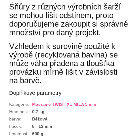
Šňůry z různých výrobních šarží
se mohou lišit odstínem, proto
doporučujeme zakoupit si správné
množství pro daný projekt.
Vzhledem k surovině použité k
výrobě (recyklovaná bavlna) se
může váha přadena a tloušťka
provázku mírně lišit v závislosti
na barvě.
Doplňkové parametry
Kategorie
:
Macrame TWIST XL MILA 5 mm
Hmotnost
:
0.7 kg
barva
:
Béžová
háček
:
8 - 12 mm
hmotnost
:
600 g