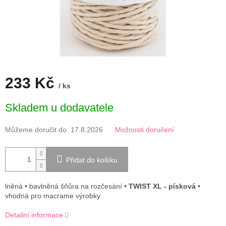
233 Kč
/ ks
Měrná
Skladem u dodavatele
cena:
Můžeme doručit do:
17.8.2026
Možnosti doručení
Přidat do košíku
lněná • bavlněná šňůra na rozčesání •
TWIST XL - písková
•
vhodná pro macrame výrobky
Detailní informace