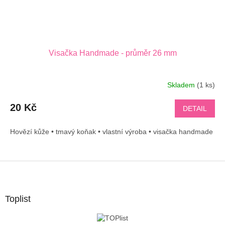
Visačka Handmade - průměr 26 mm
Skladem
(1 ks)
20 Kč
DETAIL
Hovězí kůže • tmavý koňak • vlastní výroba • visačka handmade
Z
á
p
a
Toplist
t
í