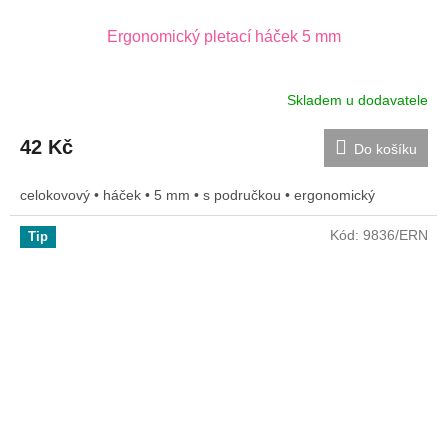
Ergonomický pletací háček 5 mm
Skladem u dodavatele
42 Kč
Do košíku
celokovový • háček • 5 mm • s područkou • ergonomický
Kód:
9836/ERN
Tip