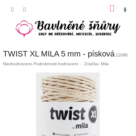
Přejít
NÁKU
na
obsah
KOŠÍK
TWIST XL MILA 5 mm - písková
11088
Průměrné
Neohodnoceno
Podrobnosti hodnocení
Značka:
Mila
hodnocení
produktu
je
0,0
z
5
hvězdiček.