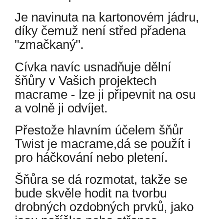
Je navinuta na kartonovém jádru,
díky čemuž není střed přadena
"zmačkaný".
Cívka navíc usnadňuje dělní
šňůry v Vašich projektech
macrame - lze ji připevnit na osu
a volně ji odvíjet.
Přestože hlavním účelem šňůr
Twist je macrame,dá se použít i
pro háčkování nebo pletení.
Šňůra se dá rozmotat, takže se
bude skvěle hodit na tvorbu
drobných ozdobných prvků, jako