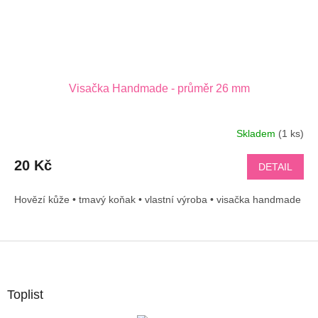
Visačka Handmade - průměr 26 mm
Skladem
(1 ks)
20 Kč
DETAIL
Hovězí kůže • tmavý koňak • vlastní výroba • visačka handmade
Z
á
p
a
Toplist
t