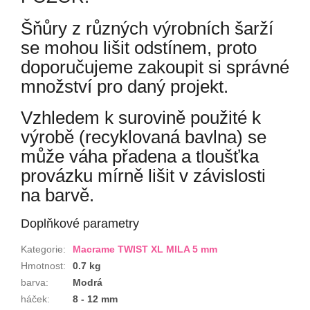
Šňůry z různých výrobních šarží
se mohou lišit odstínem, proto
doporučujeme zakoupit si správné
množství pro daný projekt.
Vzhledem k surovině použité k
výrobě (recyklovaná bavlna) se
může váha přadena a tloušťka
provázku mírně lišit v závislosti
na barvě.
Doplňkové parametry
Kategorie
:
Macrame TWIST XL MILA 5 mm
Hmotnost
:
0.7 kg
barva
:
Modrá
háček
:
8 - 12 mm