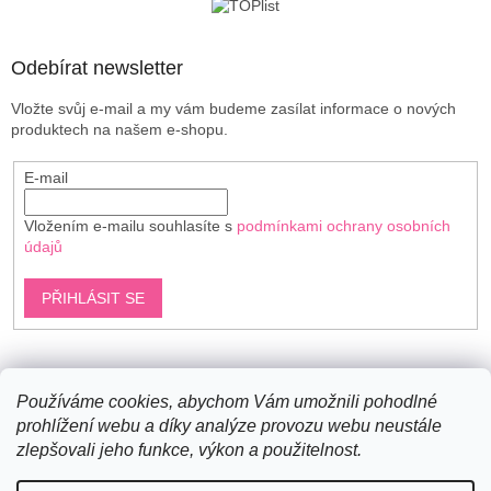
í
Odebírat newsletter
Vložte svůj e-mail a my vám budeme zasílat informace o nových
produktech na našem e-shopu.
E-mail
Vložením e-mailu souhlasíte s
podmínkami ochrany osobních
údajů
PŘIHLÁSIT SE
Shoptet.cz
Používáme cookies, abychom Vám umožnili pohodlné
prohlížení webu a díky analýze provozu webu neustále
zlepšovali jeho funkce, výkon a použitelnost.
Vytvořil Shoptet