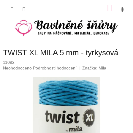
Přejít
NÁKU
na
obsah
KOŠÍK
TWIST XL MILA 5 mm - tyrkysová
11092
Průměrné
Neohodnoceno
Podrobnosti hodnocení
Značka:
Mila
hodnocení
produktu
je
0,0
z
5
hvězdiček.