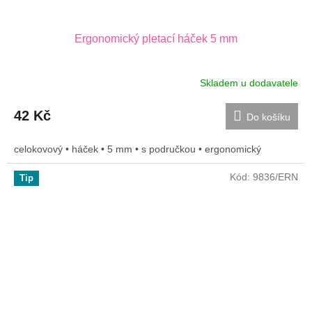
Ergonomický pletací háček 5 mm
Skladem u dodavatele
42 Kč
Do košíku
celokovový • háček • 5 mm • s područkou • ergonomický
Kód:
9836/ERN
Tip