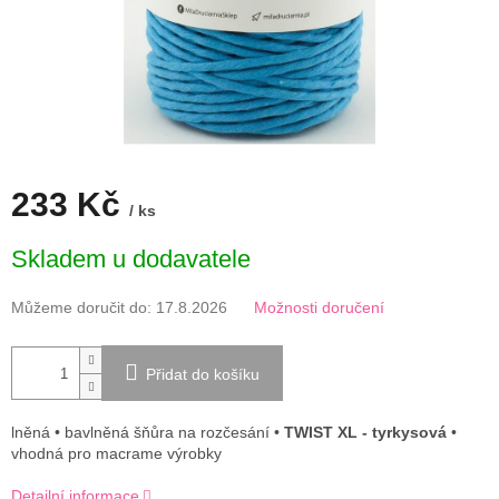
233 Kč
/ ks
Měrná
Skladem u dodavatele
cena:
Můžeme doručit do:
17.8.2026
Možnosti doručení
Přidat do košíku
lněná • bavlněná šňůra na rozčesání •
TWIST XL - tyrkysová
•
vhodná pro macrame výrobky
Detailní informace