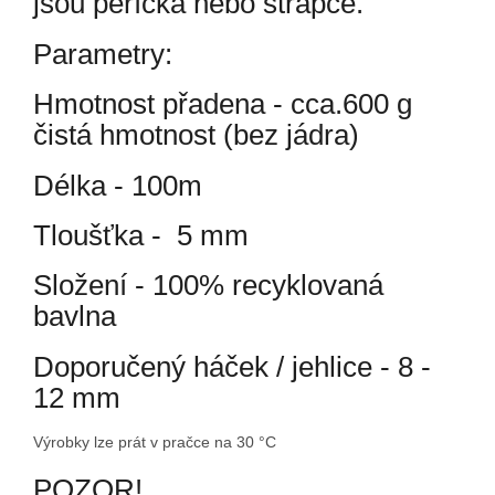
jsou peříčka nebo střapce.
Parametry:
Hmotnost přadena - cca.600 g
čistá hmotnost (bez jádra)
Délka - 100m
Tloušťka - 5 mm
Složení - 100% recyklovaná
bavlna
Doporučený háček / jehlice - 8 -
12 mm
Výrobky lze prát v pračce na 30 °C
POZOR!