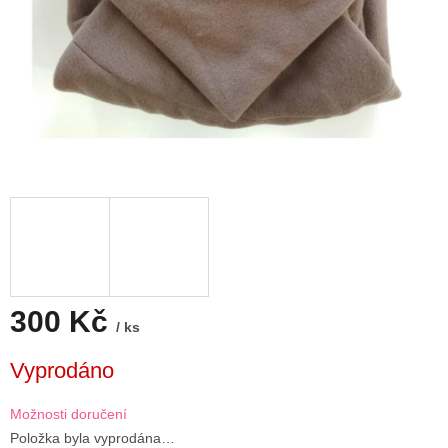
300 Kč
/ ks
Měrná
Vyprodáno
cena:
Možnosti doručení
Položka byla vyprodána…