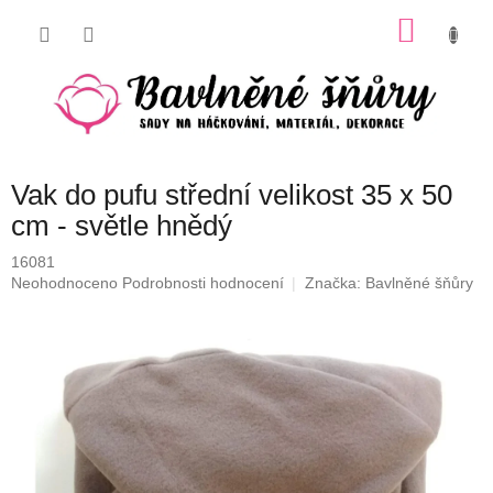
Přejít
NÁKU
na
obsah
KOŠÍK
Vak do pufu střední velikost 35 x 50
cm - světle hnědý
16081
Průměrné
Neohodnoceno
Podrobnosti hodnocení
Značka:
Bavlněné šňůry
hodnocení
produktu
je
0,0
z
5
hvězdiček.