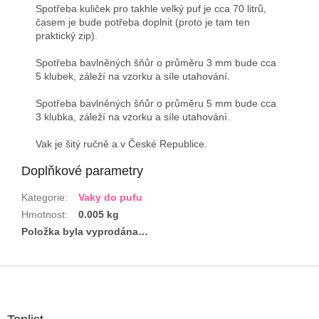
Spotřeba kuliček pro takhle velký puf je cca 70 litrů,
časem je bude potřeba doplnit (proto je tam ten
praktický zip).
Spotřeba bavlněných šňůr o průměru 3 mm bude cca
5 klubek, záleží na vzorku a síle utahování.
Spotřeba bavlněných šňůr o průměru 5 mm bude cca
3 klubka, záleží na vzorku a síle utahování.
Vak je šitý ručně a v České Republice.
Doplňkové parametry
Kategorie
:
Vaky do pufu
Hmotnost
:
0.005 kg
Položka byla vyprodána…
Z
á
p