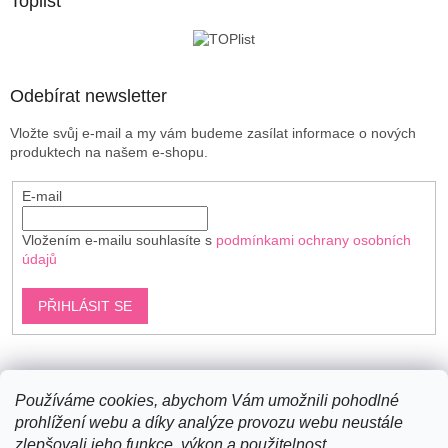
a
Toplist
t
í
Odebírat newsletter
Vložte svůj e-mail a my vám budeme zasílat informace o nových
produktech na našem e-shopu.
E-mail
Vložením e-mailu souhlasíte s
podmínkami ochrany osobních
údajů
PŘIHLÁSIT SE
Shoptet.cz
Používáme cookies, abychom Vám umožnili pohodlné
prohlížení webu a díky analýze provozu webu neustále
zlepšovali jeho funkce, výkon a použitelnost.