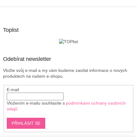
Z
á
p
a
Toplist
t
í
Odebírat newsletter
Vložte svůj e-mail a my vám budeme zasílat informace o nových
produktech na našem e-shopu.
E-mail
Vložením e-mailu souhlasíte s
podmínkami ochrany osobních
údajů
PŘIHLÁSIT SE