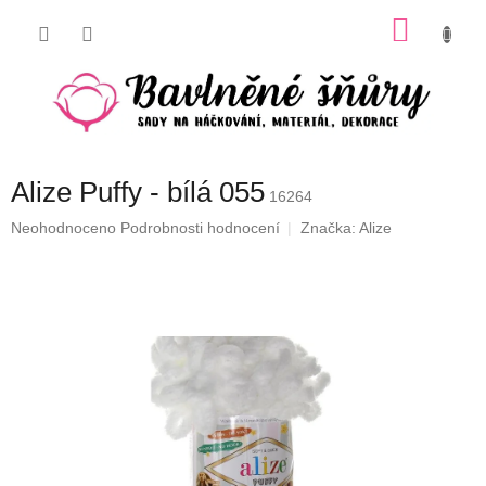
Přejít
NÁKU
na
obsah
KOŠÍK
Alize Puffy - bílá 055
16264
Průměrné
Neohodnoceno
Podrobnosti hodnocení
Značka:
Alize
hodnocení
produktu
je
0,0
z
5
hvězdiček.