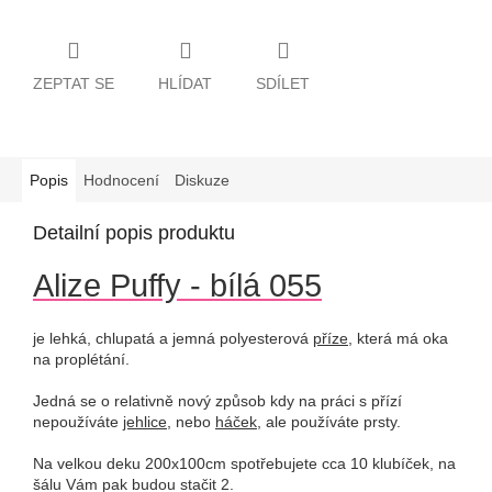
ZEPTAT SE
HLÍDAT
SDÍLET
Popis
Hodnocení
Diskuze
Detailní popis produktu
Alize Puffy - bílá 055
je lehká, chlupatá a jemná polyesterová
příze
, která má oka
na proplétání.
Jedná se o relativně nový způsob kdy na práci s přízí
nepoužíváte
jehlice
, nebo
háček
, ale používáte prsty.
Na velkou deku 200x100cm spotřebujete cca 10 klubíček, na
šálu Vám pak budou stačit 2.