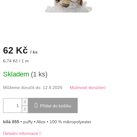
62 Kč
/ ks
Měrná
6,74 Kč / 1 m
cena:
Skladem
(1 ks)
Můžeme doručit do:
12.8.2026
Možnosti doručení
Přidat do košíku
bílá 055
• puffy • Alize • 100 % mikropolyester
Detailní informace