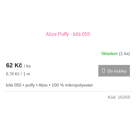
Alize Puffy - bílá 055
Skladem
(1 ks)
62 Kč
/ ks
Do košíku
Měrná
6,74 Kč / 1 m
cena:
bílá 055 • puffy • Alize • 100 % mikropolyester
Kód:
16269