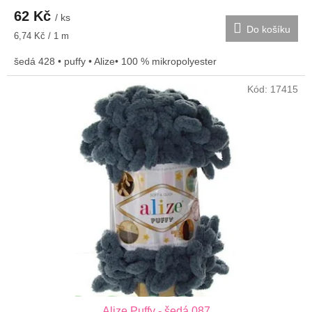
62 Kč
/ ks
Do košíku
Měrná
6,74 Kč / 1 m
cena:
šedá 428 • puffy • Alize• 100 % mikropolyester
Kód:
17415
Alize Puffy - šedá 087