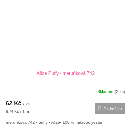
Alize Puffy - meruňková 742
Skladem
(2 ks)
62 Kč
/ ks
Do košíku
Měrná
6,74 Kč / 1 m
cena:
meruňková 742 • puffy • Alize• 100 % mikropolyester