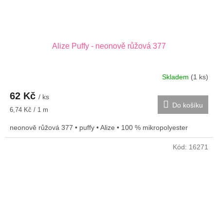
Alize Puffy - neonově růžová 377
Skladem
(1 ks)
62 Kč
/ ks
Do košíku
Měrná
6,74 Kč / 1 m
cena:
neonově růžová 377 • puffy • Alize • 100 % mikropolyester
Kód:
16271