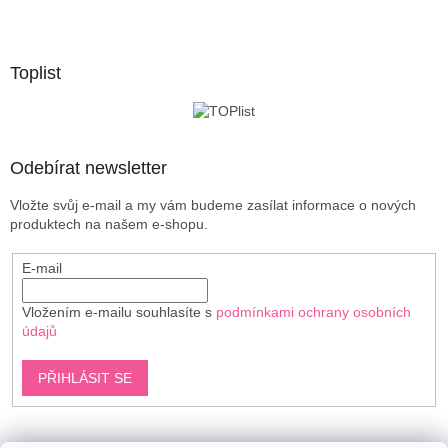
l
Z
á
á
d
p
a
a
Toplist
c
t
í
í
p
r
v
Odebírat newsletter
k
y
Vložte svůj e-mail a my vám budeme zasílat informace o nových
v
produktech na našem e-shopu.
ý
p
E-mail
i
s
u
Vložením e-mailu souhlasíte s
podmínkami ochrany osobních
údajů
PŘIHLÁSIT SE