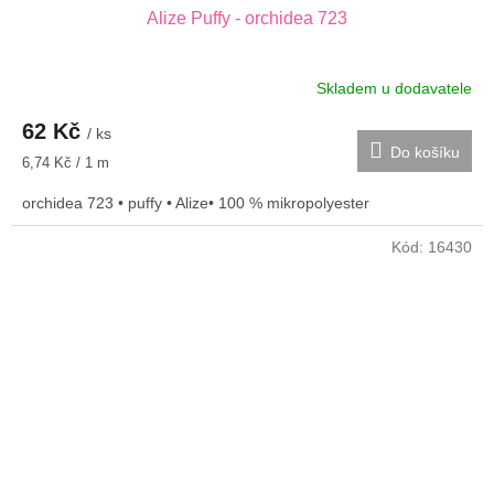
Alize Puffy - orchidea 723
Skladem u dodavatele
62 Kč
/ ks
Do košíku
Měrná
6,74 Kč / 1 m
cena:
orchidea 723 • puffy • Alize• 100 % mikropolyester
Kód:
16430