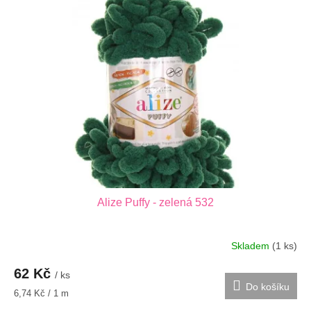
p
o
i
d
s
u
p
k
r
t
o
ů
d
u
k
t
ů
Alize Puffy - zelená 532
Skladem
(1 ks)
62 Kč
/ ks
Do košíku
Měrná
6,74 Kč / 1 m
cena: