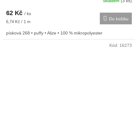
Skladem
(3 ks)
62 Kč
/ ks
Do košíku
Měrná
6,74 Kč / 1 m
cena:
písková 268 • puffy • Alize • 100 % mikropolyester
Kód:
16273