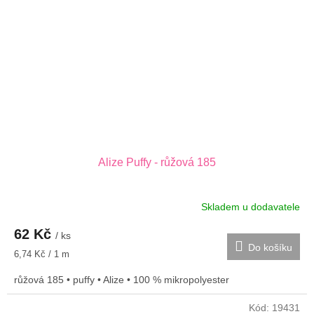
Alize Puffy - růžová 185
Skladem u dodavatele
62 Kč
/ ks
Do košíku
Měrná
6,74 Kč / 1 m
cena:
růžová 185 • puffy • Alize • 100 % mikropolyester
Kód:
19431