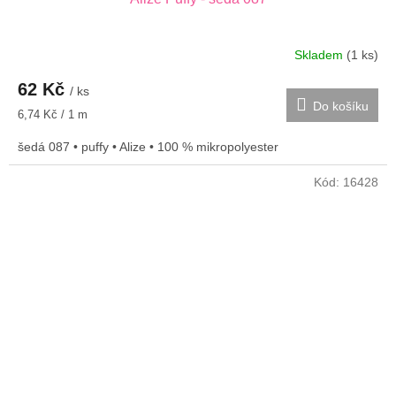
Skladem
(1 ks)
62 Kč
/ ks
Do košíku
Měrná
6,74 Kč / 1 m
cena:
šedá 087 • puffy • Alize • 100 % mikropolyester
Kód:
16428