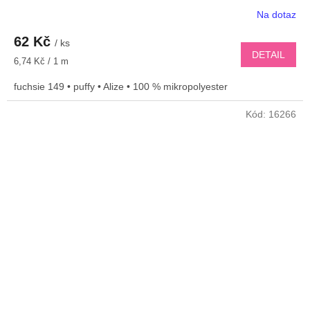
Na dotaz
62 Kč
/ ks
DETAIL
Měrná
6,74 Kč / 1 m
cena:
fuchsie 149 • puffy • Alize • 100 % mikropolyester
Kód:
16266