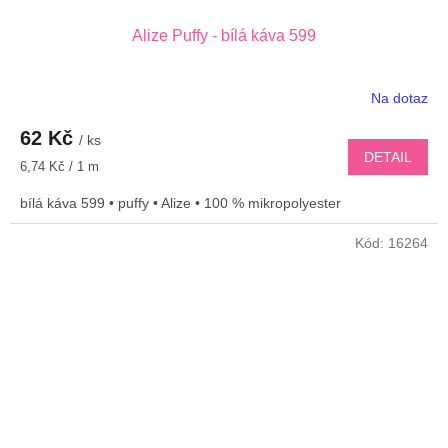
Alize Puffy - bílá káva 599
Na dotaz
62 Kč
/ ks
DETAIL
Měrná
6,74 Kč / 1 m
cena:
bílá káva 599 • puffy • Alize • 100 % mikropolyester
Kód:
16264