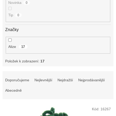
Novinka
0
Tip
0
Značky
Alize
17
Položek k zobrazení:
17
Ř
a
Doporučujeme
Nejlevnější
Nejdražší
Nejprodávanější
z
e
Abecedně
n
í
V
p
Kód:
16267
ý
r