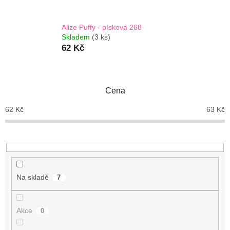
Alize Puffy - písková 268
Skladem
(3 ks)
62 Kč
Cena
62
Kč
63
Kč
Na skladě
7
Akce
0