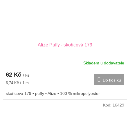
Alize Puffy - skořicová 179
Skladem u dodavatele
62 Kč
/ ks
Do košíku
Měrná
6,74 Kč / 1 m
cena:
skořicová 179 • puffy • Alize • 100 % mikropolyester
Kód:
16429