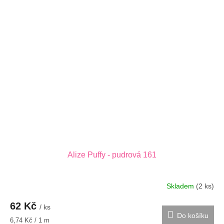
Alize Puffy - pudrová 161
Skladem
(2 ks)
62 Kč
/ ks
Do košíku
Měrná
6,74 Kč / 1 m