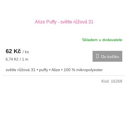
Alize Puffy - světle růžová 31
Skladem u dodavatele
62 Kč
/ ks
Do košíku
Měrná
6,74 Kč / 1 m
cena:
světle růžová 31 • puffy • Alize • 100 % mikropolyester
Kód:
16268