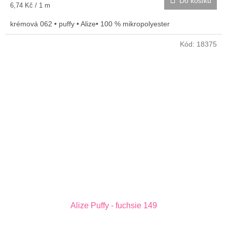
Do košíku
Měrná
6,74 Kč / 1 m
cena:
krémová 062 • puffy • Alize• 100 % mikropolyester
Kód:
18375
Alize Puffy - fuchsie 149