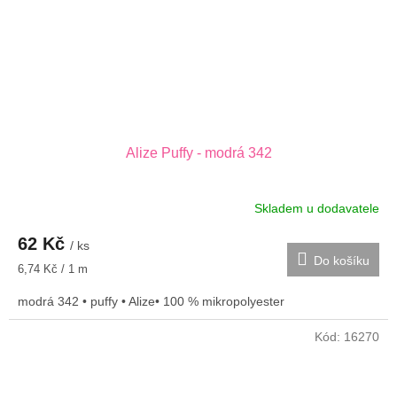
Alize Puffy - modrá 342
Skladem u dodavatele
62 Kč
/ ks
Do košíku
Měrná
6,74 Kč / 1 m
cena:
modrá 342 • puffy • Alize• 100 % mikropolyester
Kód:
16270