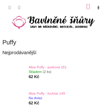
Přejít
NÁKU
na
obsah
KOŠÍK
Puffy
Nejprodávanější
Alize Puffy - pudrová 161
Skladem
(2 ks)
62 Kč
Alize Puffy - fuchsie 149
Na dotaz
62 Kč