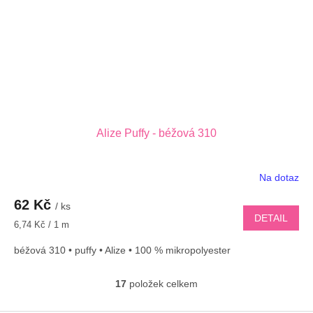
Alize Puffy - béžová 310
Na dotaz
62 Kč
/ ks
DETAIL
Měrná
6,74 Kč / 1 m
cena:
béžová 310 • puffy • Alize • 100 % mikropolyester
17
položek celkem
O
v