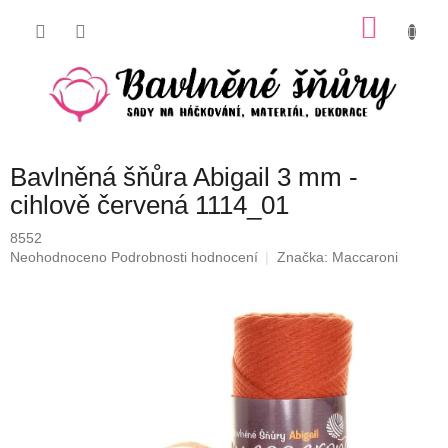
Přejít
NÁKU
na
obsah
KOŠÍK
Bavlněná šňůra Abigail 3 mm -
cihlově červená 1114_01
8552
Průměrné
Neohodnoceno
Podrobnosti hodnocení
Značka:
Maccaroni
hodnocení
produktu
je
0,0
z
5
hvězdiček.