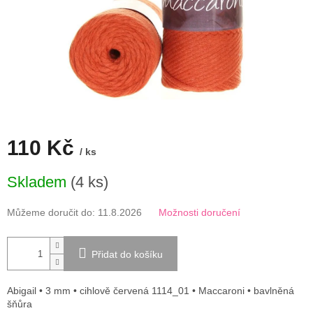
110 Kč
/ ks
Měrná
Skladem
(4 ks)
cena:
Můžeme doručit do:
11.8.2026
Možnosti doručení
Přidat do košíku
Abigail • 3 mm • cihlově červená 1114_01 • Maccaroni • bavlněná
šňůra