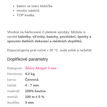
balení ve tvaru klubíčka
mnoho odstínů
TOP kvalita
Vhodná na háčkované či pletené výrobky. Můžete si
vyrobit
kabelky, síťovky, batohy, prostírání, šperky a
spoustu dalších dekorací a módních doplňků.
Doporučujeme prát ručně v 30 °C, sušit volně a nežehlit.
Doplňkové parametry
Kategorie
:
Šňůry Abigail 3 mm
Hmotnost
:
0.2 kg
barva
:
Červená
háček
:
4 - 7 mm
materiál
:
100% bavlna
metráž
:
100 m ± 5 %
tloušťka
:
3 mm