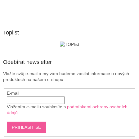
Z
á
p
a
Toplist
t
í
Odebírat newsletter
Vložte svůj e-mail a my vám budeme zasílat informace o nových
produktech na našem e-shopu.
E-mail
Vložením e-mailu souhlasíte s
podmínkami ochrany osobních
údajů
PŘIHLÁSIT SE