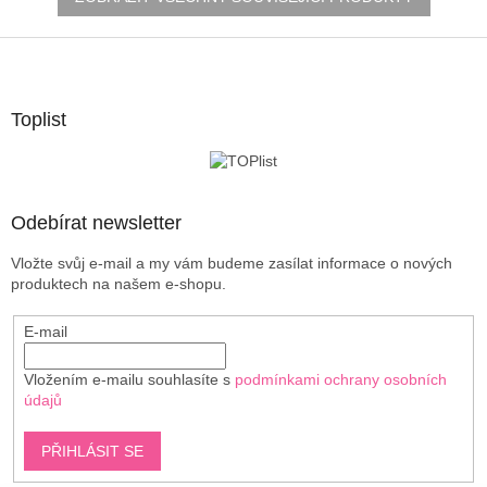
Z
á
p
a
Toplist
t
í
Odebírat newsletter
Vložte svůj e-mail a my vám budeme zasílat informace o nových
produktech na našem e-shopu.
E-mail
Vložením e-mailu souhlasíte s
podmínkami ochrany osobních
údajů
PŘIHLÁSIT SE