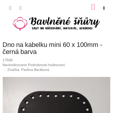
Přejít
NÁKU
na
obsah
KOŠÍK
Dno na kabelku mini 60 x 100mm -
černá barva
17506
Průměrné
Neohodnoceno
Podrobnosti hodnocení
hodnocení
Značka:
Pavlína Baráková
produktu
je
0,0
z
5
hvězdiček.