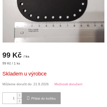
99 Kč
/ ks
Měrná
99 Kč / 1 ks
cena:
Skladem u výrobce
Můžeme doručit do:
21.8.2026
Možnosti doručení
Přidat do košíku