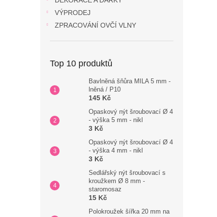
DEKORACE A DÁRKY
VÝPRODEJ
ZPRACOVÁNÍ OVČÍ VLNY
Top 10 produktů
Bavlněná šňůra MILA 5 mm -
lněná / P10
145 Kč
Opaskový nýt šroubovací Ø 4
- výška 5 mm - nikl
3 Kč
Opaskový nýt šroubovací Ø 4
- výška 4 mm - nikl
3 Kč
Sedlářský nýt šroubovací s
kroužkem Ø 8 mm -
staromosaz
15 Kč
Polokroužek šířka 20 mm na