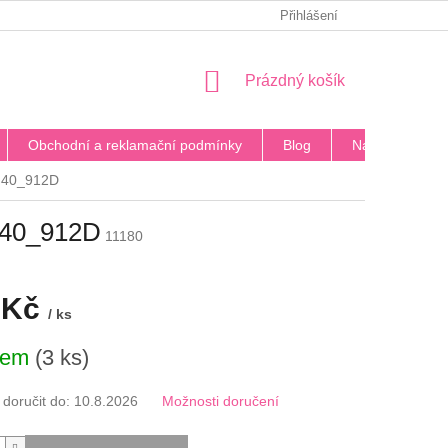
PODMÍNKY OCHRANY OSOBNÍCH ÚDAJŮ
Přihlášení
BLOG
DOPRA
NÁKUPNÍ
Prázdný košík
KOŠÍK
Obchodní a reklamační podmínky
Blog
Napište nám
á 40_912D
á 40_912D
11180
 Kč
/ ks
dem
(3 ks)
oručit do:
10.8.2026
Možnosti doručení