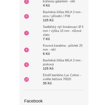
koženou galanterii - nikl
4 Kč
Bavlněná šňůra MILA 3 mm -
ecru / přírodní / P08
125 Kč
Sedlářský nýt šroubovací Ø 5
mm / výška 10 mm - růžové
zlato
7 Kč
Kovová karabina - průvlek 25
mm - nikl
6 Kč
Bavlněná šňůra MILA 3 mm -
písková
125 Kč
Etrofil bambino Lux Cotton -
světle béžová 70020
35 Kč
Facebook