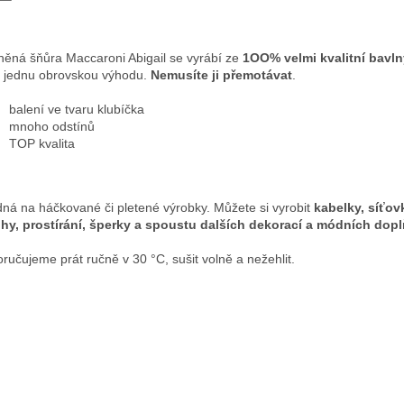
něná šňůra Maccaroni Abigail se vyrábí ze
1OO% velmi kvalitní bavln
ě jednu obrovskou výhodu.
Nemusíte ji přemotávat
.
balení ve tvaru klubíčka
mnoho odstínů
TOP kvalita
ná na háčkované či pletené výrobky. Můžete si vyrobit
kabelky, síťov
hy, prostírání, šperky a spoustu dalších dekorací a módních dopl
ručujeme prát ručně v 30 °C, sušit volně a nežehlit.