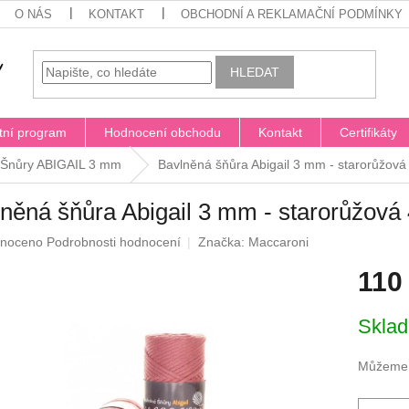
O NÁS
KONTAKT
OBCHODNÍ A REKLAMAČNÍ PODMÍNKY
HLEDAT
tní program
Hodnocení obchodu
Kontakt
Certifikáty
Šnůry ABIGAIL 3 mm
Bavlněná šňůra Abigail 3 mm - starorůžov
něná šňůra Abigail 3 mm - starorůžov
né
noceno
Podrobnosti hodnocení
Značka:
Maccaroni
ení
110
u
Měrná
Skla
cena:
ek.
Můžeme d