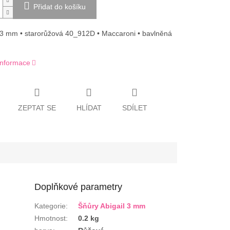
Přidat do košíku
• 3 mm • starorůžová 40_912D • Maccaroni • bavlněná
 informace
ZEPTAT SE
HLÍDAT
SDÍLET
Doplňkové parametry
Kategorie
:
Šňůry Abigail 3 mm
Hmotnost
:
0.2 kg