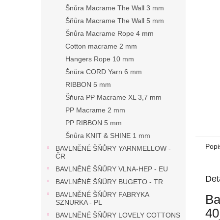
n
Šnůra Macrame The Wall 3 mm
e
Šňůra Macrame The Wall 5 mm
l
Šnůra Macrame Rope 4 mm
Cotton macrame 2 mm
Hangers Rope 10 mm
Šnůra CORD Yarn 6 mm
RIBBON 5 mm
Šňura PP Macrame XL 3,7 mm
PP Macrame 2 mm
PP RIBBON 5 mm
Šnůra KNIT & SHINE 1 mm
Popi
BAVLNĚNÉ ŠŇŮRY YARNMELLOW -
ČR
BAVLNĚNÉ ŠŇŮRY VLNA-HEP - EU
Det
BAVLNĚNÉ ŠŇŮRY BUGETO - TR
BAVLNĚNÉ ŠŇŮRY FABRYKA
Ba
SZNURKA - PL
40
BAVLNĚNÉ ŠŇŮRY LOVELY COTTONS