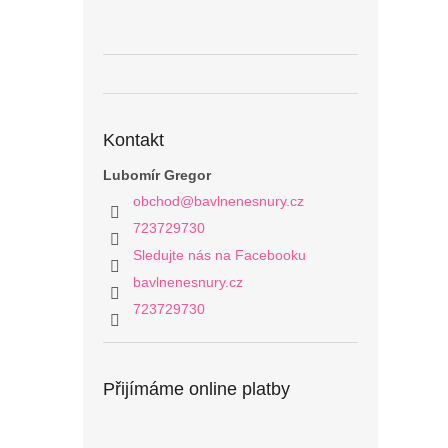
Kontakt
Lubomír Gregor
obchod
@
bavlnenesnury.cz
723729730
Sledujte nás na Facebooku
bavlnenesnury.cz
723729730
Přijímáme online platby