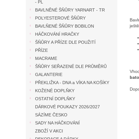
- PL
BAVLNĚNÉ ŠŇŮRY YARNART - TR
POLYESTEROVÉ ŠŇŮRY
Bavl
ješt
BAVLŇENÉ ŠŇŮRY BOBILON
HÁČKOVÁNÍ HRAČKY
ŠŇŮRY A PŘÍZE DLE POUŽITÍ
PŘÍZE
MACRAME
ŠŇŮRY SEŘAZENÉ DLE PRŮMĚRŮ
Vhod
GALANTERIE
bato
PŘEKLIŽKA - DNA a VÍKA NA KOŠÍKY
Dopo
KOŽENÉ DOPLŇKY
OSTATNÍ DOPLŇKY
DÁRKOVÉ POUKAZY 2026/2027
SÁZÍME ČESKO
SADY NA HÁČKOVÁNÍ
ZBOŽÍ V AKCI