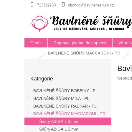
Přejít
723729730
obchod@bavlnenesnury.cz
na
obsah
O nás
Doprava, platba, dostupnost
Věrnos
Domů
BAVLNĚNÉ ŠŇŮRY MACCARONI - TR
P
Bavl
o
Přeskočit
s
Průměr
Kategorie
Neohod
kategorie
t
hodnoc
r
produkt
BAVLNĚNÉ ŠŇŮRY BOBBINY - PL
a
je
BAVLNĚNÉ ŠŇŮRY MILA - PL
n
0,0
z
BAVLNĚNÉ ŠŇŮRY RADKAR - PL
n
5
í
BAVLNĚNÉ ŠŇŮRY MACCARONI - TR
hvězdič
p
Šnůry ABIGAIL 3 mm
a
Šňůry ABIGAIL 5 mm