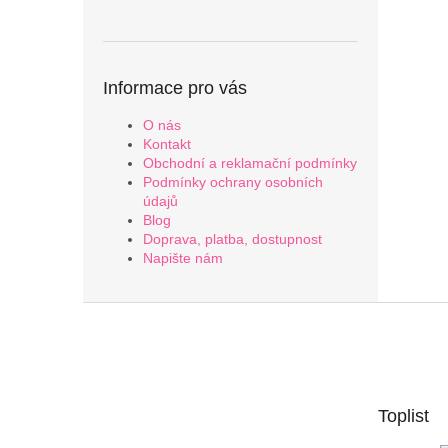
Informace pro vás
O nás
Kontakt
Obchodní a reklamační podmínky
Podmínky ochrany osobních
údajů
Blog
Doprava, platba, dostupnost
Napište nám
Z
á
p
a
t
Toplist
í