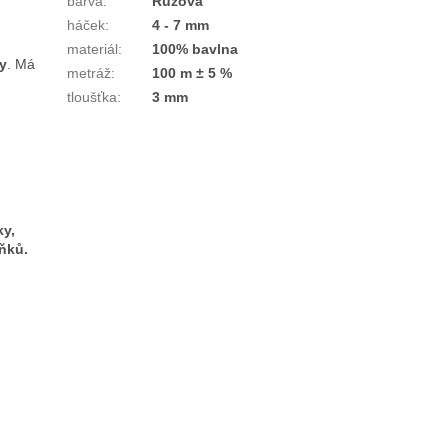
barva
:
Růžová
háček
:
4 - 7 mm
materiál
:
100% bavlna
y
. Má
metráž
:
100 m ± 5 %
tloušťka
:
3 mm
ky,
ňků.