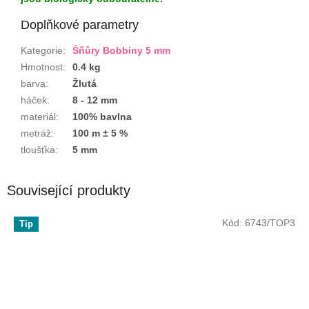
Doplňkové parametry
Kategorie
:
Šňůry Bobbiny 5 mm
Hmotnost
:
0.4 kg
barva
:
Žlutá
háček
:
8 - 12 mm
materiál
:
100% bavlna
metráž
:
100 m ± 5 %
tloušťka
:
5 mm
Související produkty
Kód:
6743/TOP3
Tip