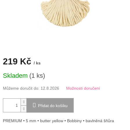
219 Kč
/ ks
Měrná
Skladem
(1 ks)
cena:
Můžeme doručit do:
12.8.2026
Možnosti doručení
Přidat do košíku
PREMIUM • 5 mm • butter yellow • Bobbiny • bavlněná šňůra