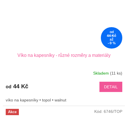
od
44 Kč
až
–9 %
Víko na kapesníky - různé rozměry a materiály
Skladem
(11 ks)
44 Kč
od
DETAIL
víko na kapesníky • topol • walnut
Kód:
6746/TOP
Akce