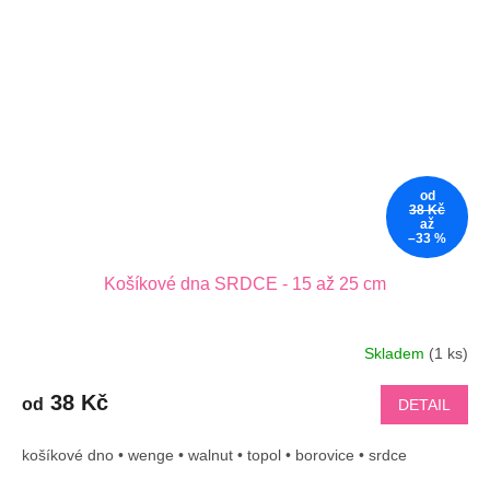
od
38 Kč
až
–33 %
Košíkové dna SRDCE - 15 až 25 cm
Skladem
(1 ks)
38 Kč
od
DETAIL
košíkové dno • wenge • walnut • topol • borovice • srdce