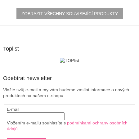
ZOBRAZIT VŠECHNY SOUVISEJÍCÍ PRODUKTY
Z
á
p
a
Toplist
t
í
Odebírat newsletter
Vložte svůj e-mail a my vám budeme zasílat informace o nových
produktech na našem e-shopu.
E-mail
Vložením e-mailu souhlasíte s
podmínkami ochrany osobních
údajů