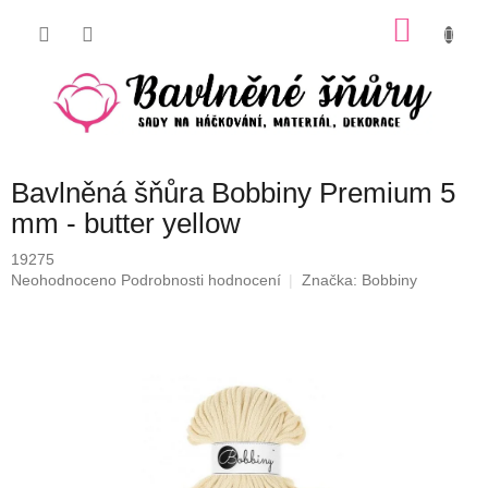
Přejít
NÁKU
na
obsah
KOŠÍK
Bavlněná šňůra Bobbiny Premium 5
mm - butter yellow
19275
Průměrné
Neohodnoceno
Podrobnosti hodnocení
Značka:
Bobbiny
hodnocení
produktu
je
0,0
z
5
hvězdiček.