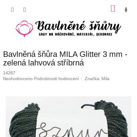
Přejít
NÁKU
na
obsah
KOŠÍK
Bavlněná šňůra MILA Glitter 3 mm -
zelená lahvová stříbrná
14287
Průměrné
Neohodnoceno
Podrobnosti hodnocení
Značka:
Mila
hodnocení
produktu
je
0,0
z
5
hvězdiček.