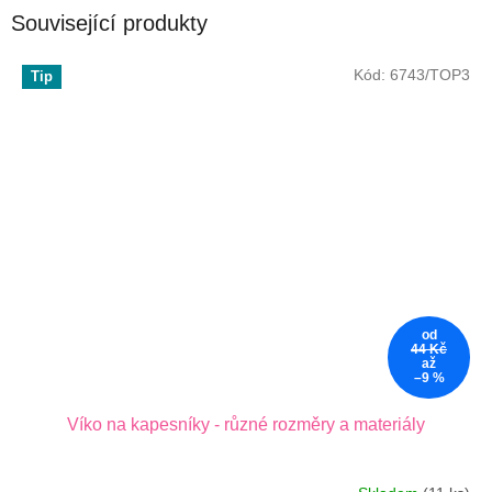
Související produkty
Kód:
6743/TOP3
Tip
od
44 Kč
až
–9 %
Víko na kapesníky - různé rozměry a materiály