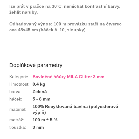
lze prát v pračce na 30ºC, nemíchat kontrastní barvy,
žehlit naruby.
Odhadovaný výnos: 100 m provázku stačí na čtverec
cca 45x45 cm (háček č. 10, sloupky)
Doplňkové parametry
Kategorie
:
Bavlněné šňůry MILA Glitter 3 mm
Hmotnost
:
0.4 kg
barva
:
Zelená
háček
:
5 - 8 mm
100% Recyklovaná bavlna (polyesterová
materiál
:
výplň)
metráž
:
100 m ± 5 %
tloušťka
:
3 mm