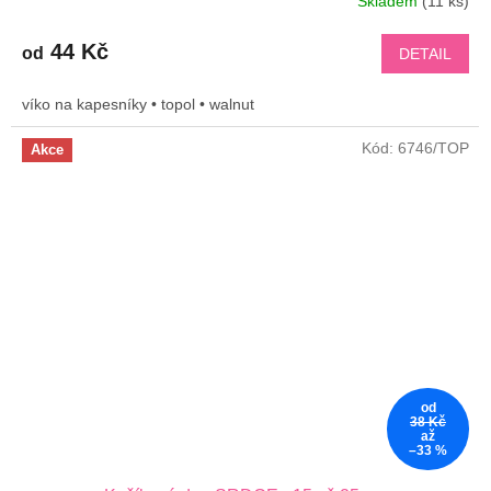
Skladem
(11 ks)
44 Kč
od
DETAIL
víko na kapesníky • topol • walnut
Kód:
6746/TOP
Akce
od
38 Kč
až
–33 %