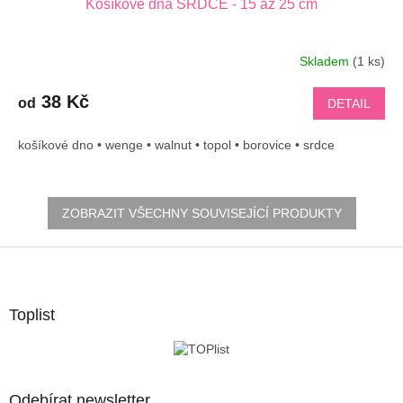
Košíkové dna SRDCE - 15 až 25 cm
Skladem
(1 ks)
38 Kč
od
DETAIL
košíkové dno • wenge • walnut • topol • borovice • srdce
ZOBRAZIT VŠECHNY SOUVISEJÍCÍ PRODUKTY
Z
á
p
a
Toplist
t
í
Odebírat newsletter