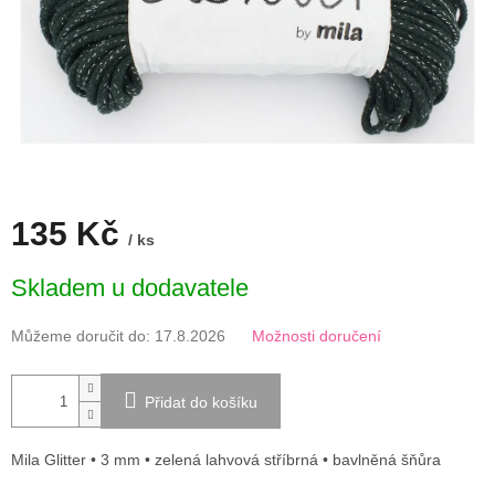
135 Kč
/ ks
Měrná
Skladem u dodavatele
cena:
Můžeme doručit do:
17.8.2026
Možnosti doručení
Přidat do košíku
Mila Glitter • 3 mm • zelená lahvová stříbrná • bavlněná šňůra