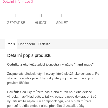
Detailní informace
ZEPTAT SE
HLÍDAT
SDÍLET
Popis
Hodnocení
Diskuze
Detailní popis produktu
Cedulku z eko kůže
zdobí jednostranný
nápis "hand made"
.
Zaujme vás předseknutými otvory, které slouží jako dekorace. Po
stranách cedulky jsou dírky, díky kterým ji lze přišít nebo jimi
provléct šňůrku.
Použití:
Cedulky můžete našít jako štítek na ručně dělané
výrobky, například oděvy, tašky, pouzdra nebo dekorace. Své
využití určitě najdou i u scrapbookingu, kde s nimi můžete
lepidla
pomocí
ozdobit alba, přáníčka či zabalit dárky.