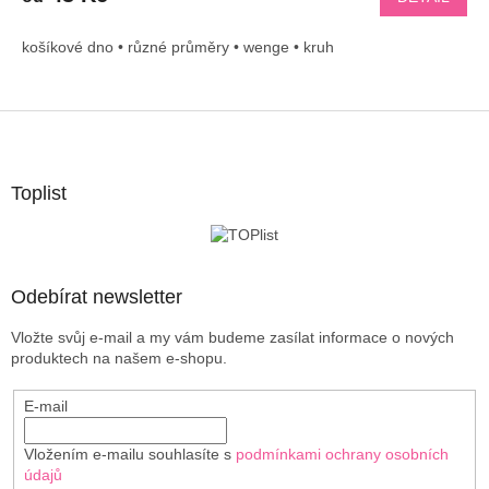
košíkové dno • různé průměry • wenge • kruh
Z
á
p
a
Toplist
t
í
Odebírat newsletter
Vložte svůj e-mail a my vám budeme zasílat informace o nových
produktech na našem e-shopu.
E-mail
Vložením e-mailu souhlasíte s
podmínkami ochrany osobních
údajů