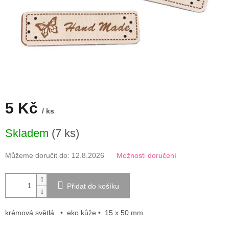
5 Kč
/ ks
Měrná
Skladem
(7 ks)
cena:
Můžeme doručit do:
12.8.2026
Možnosti doručení
Přidat do košíku
krémová světlá
• eko kůže • 15 x 50 mm