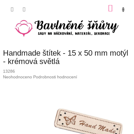
Přejít
NÁKU
na
obsah
KOŠÍK
Handmade štítek - 15 x 50 mm motýl
- krémová světlá
13286
Průměrné
Neohodnoceno
Podrobnosti hodnocení
hodnocení
produktu
je
0,0
z
5
hvězdiček.