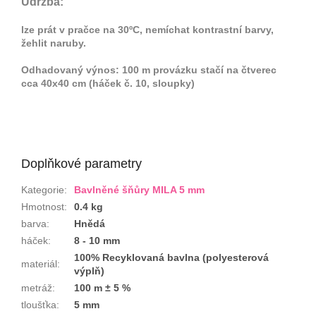
Údržba:
lze prát v pračce na 30ºC, nemíchat kontrastní barvy,
žehlit naruby.
Odhadovaný výnos: 100 m provázku stačí na čtverec
cca 40x40 cm (háček č. 10, sloupky)
Doplňkové parametry
Kategorie
:
Bavlněné šňůry MILA 5 mm
Hmotnost
:
0.4 kg
barva
:
Hnědá
háček
:
8 - 10 mm
100% Recyklovaná bavlna (polyesterová
materiál
:
výplň)
metráž
:
100 m ± 5 %
tloušťka
:
5 mm