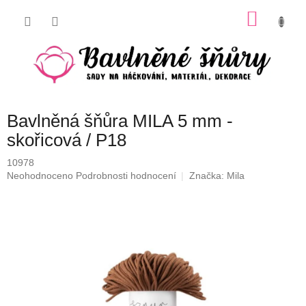
Přejít
NÁKU
na
obsah
KOŠÍK
Bavlněná šňůra MILA 5 mm -
skořicová / P18
10978
Průměrné
Neohodnoceno
Podrobnosti hodnocení
Značka:
Mila
hodnocení
produktu
je
0,0
z
5
hvězdiček.