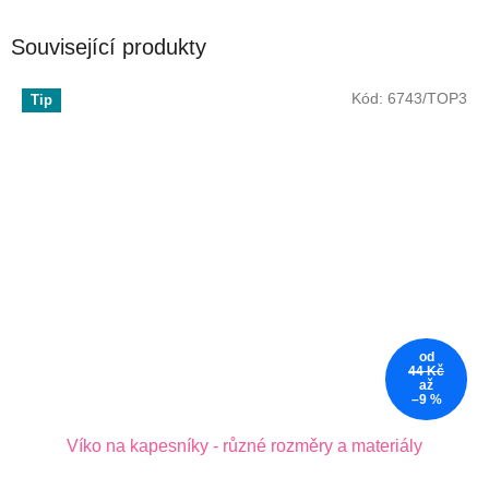
Související produkty
Kód:
6743/TOP3
Tip
od
44 Kč
až
–9 %
Víko na kapesníky - různé rozměry a materiály