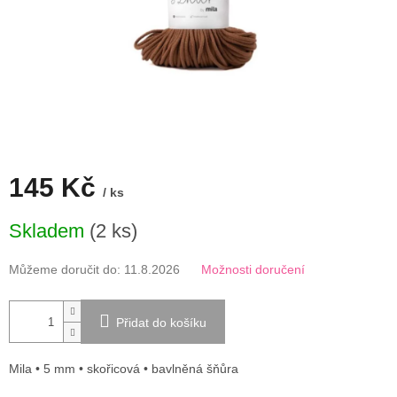
145 Kč
/ ks
Měrná
Skladem
(2 ks)
cena:
Můžeme doručit do:
11.8.2026
Možnosti doručení
Přidat do košíku
Mila • 5 mm • skořicová • bavlněná šňůra