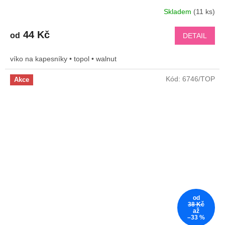
Skladem
(11 ks)
44 Kč
od
DETAIL
víko na kapesníky • topol • walnut
Kód:
6746/TOP
Akce
od
38 Kč
až
–33 %