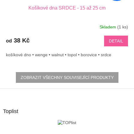
Košíkové dna SRDCE - 15 až 25 cm
Skladem
(1 ks)
38 Kč
od
DETAIL
košíkové dno • wenge • walnut • topol • borovice • srdce
ZOBRAZIT VŠECHNY SOUVISEJÍCÍ PRODUKTY
Z
á
p
a
Toplist
t
í