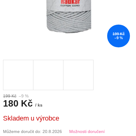
199 Kč
–9 %
199 Kč
–9 %
180 Kč
/ ks
Měrná
Skladem u výrobce
cena:
Můžeme doručit do:
20.8.2026
Možnosti doručení