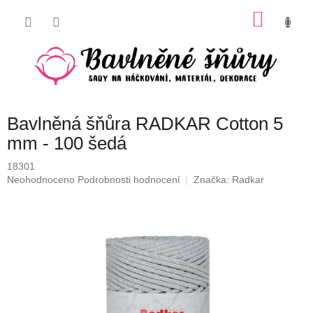
Přejít
NÁKU
na
obsah
KOŠÍK
Bavlněná šňůra RADKAR Cotton 5
mm - 100 šedá
18301
Průměrné
Neohodnoceno
Podrobnosti hodnocení
Značka:
Radkar
hodnocení
produktu
je
0,0
z
5
hvězdiček.