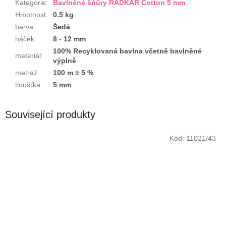
Kategorie
:
Bavlněné šňůry RADKAR Cotton 5 mm
Hmotnost
:
0.5 kg
barva
:
Šedá
háček
:
8 - 12 mm
100% Recyklovaná bavlna včetně bavlněné
materiál
:
výplně
metráž
:
100 m ± 5 %
tloušťka
:
5 mm
Související produkty
Kód:
11021/43