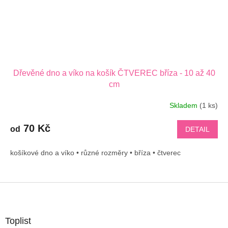
Dřevěné dno a víko na košík ČTVEREC bříza - 10 až 40
cm
Skladem
(1 ks)
70 Kč
od
DETAIL
košíkové dno a víko • různé rozměry • bříza • čtverec
Z
á
p
a
Toplist