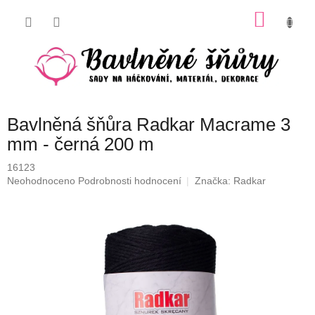
Přejít
NÁKU
na
obsah
KOŠÍK
Bavlněná šňůra Radkar Macrame 3
mm - černá 200 m
16123
Průměrné
Neohodnoceno
Podrobnosti hodnocení
Značka:
Radkar
hodnocení
produktu
je
0,0
z
5
hvězdiček.