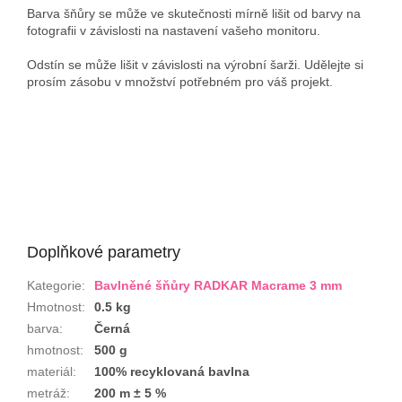
Barva šňůry se může ve skutečnosti mírně lišit od barvy na
fotografii v závislosti na nastavení vašeho monitoru.
Odstín se může lišit v závislosti na výrobní šarži. Udělejte si
prosím zásobu v množství potřebném pro váš projekt.
Doplňkové parametry
Kategorie
:
Bavlněné šňůry RADKAR Macrame 3 mm
Hmotnost
:
0.5 kg
barva
:
Černá
hmotnost
:
500 g
materiál
:
100% recyklovaná bavlna
metráž
:
200 m ± 5 %