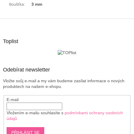
tloušťka
:
3 mm
Z
á
p
a
Toplist
t
í
Odebírat newsletter
Vložte svůj e-mail a my vám budeme zasílat informace o nových
produktech na našem e-shopu.
E-mail
Vložením e-mailu souhlasíte s
podmínkami ochrany osobních
údajů
PŘIHLÁSIT SE