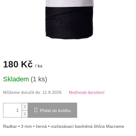
180 Kč
/ ks
Měrná
Skladem
(1 ks)
cena:
Můžeme doručit do:
11.8.2026
Možnosti doručení
Přidat do košíku
Radkar • 3 mm • černá • rozčesávací bavlněná šňůra Macrame