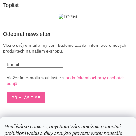
a
Toplist
t
í
Odebírat newsletter
Vložte svůj e-mail a my vám budeme zasílat informace o nových
produktech na našem e-shopu.
E-mail
Vložením e-mailu souhlasíte s
podmínkami ochrany osobních
údajů
PŘIHLÁSIT SE
Shoptet.cz
Používáme cookies, abychom Vám umožnili pohodlné
prohlížení webu a díky analýze provozu webu neustále