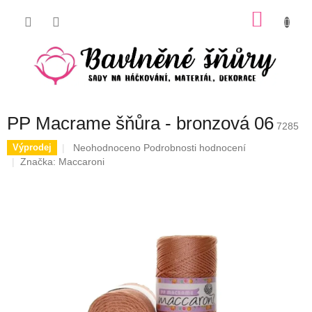
Přejít
NÁKU
na
obsah
KOŠÍK
PP Macrame šňůra - bronzová 06
7285
Průměrné
Neohodnoceno
Podrobnosti hodnocení
Výprodej
hodnocení
Značka:
Maccaroni
produktu
je
0,0
z
5
hvězdiček.