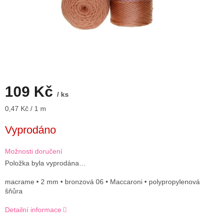
109 Kč
/ ks
Měrná
0,47 Kč / 1 m
cena:
Vyprodáno
Možnosti doručení
Položka byla vyprodána…
macrame • 2 mm • bronzová 06 • Maccaroni • polypropylenová
šňůra
Detailní informace