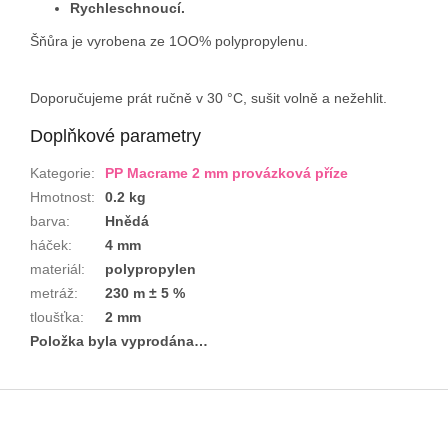
Rychleschnoucí.
Šňůra je vyrobena ze 1OO% polypropylenu.
Doporučujeme prát ručně v 30 °C, sušit volně a nežehlit.
Doplňkové parametry
Kategorie
:
PP Macrame 2 mm provázková příze
Hmotnost
:
0.2 kg
barva
:
Hnědá
háček
:
4 mm
materiál
:
polypropylen
metráž
:
230 m ± 5 %
tloušťka
:
2 mm
Položka byla vyprodána…
Z
á
p