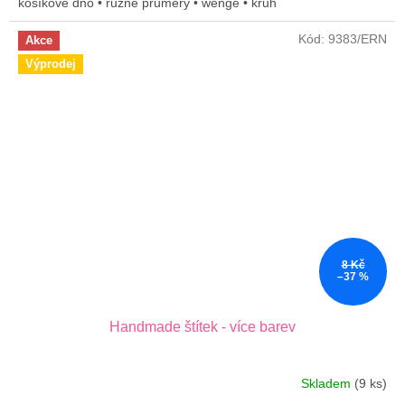
košíkové dno • různé průměry • wenge • kruh
Kód:
9383/ERN
Akce
Výprodej
8 Kč
–37 %
Handmade štítek - více barev
Skladem
(9 ks)