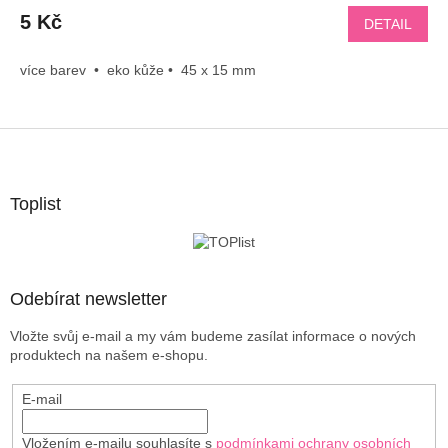
5 Kč
DETAIL
více barev • eko kůže • 45 x 15 mm
Z
á
p
a
Toplist
t
í
Odebírat newsletter
Vložte svůj e-mail a my vám budeme zasílat informace o nových
produktech na našem e-shopu.
E-mail
Vložením e-mailu souhlasíte s
podmínkami ochrany osobních