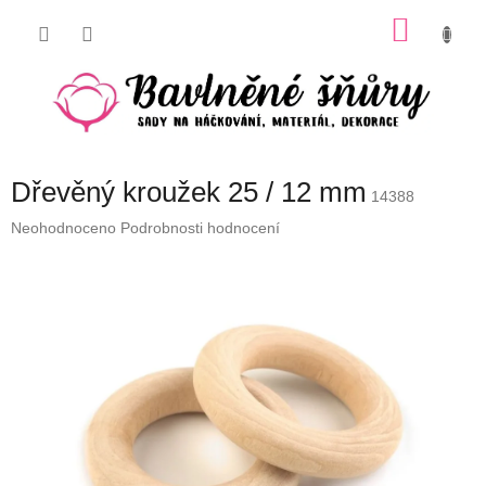
Přejít
NÁKU
na
obsah
KOŠÍK
Dřevěný kroužek 25 / 12 mm
14388
Průměrné
Neohodnoceno
Podrobnosti hodnocení
hodnocení
produktu
je
0,0
z
5
hvězdiček.