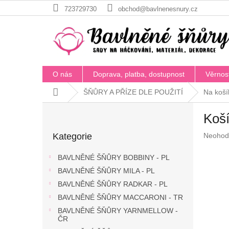
Přejít
723729730
obchod@bavlnenesnury.cz
na
obsah
O nás
Doprava, platba, dostupnost
Věrnos
Domů
ŠŇŮRY A PŘÍZE DLE POUŽITÍ
Na koší
P
Koš
o
Přeskočit
s
Průměr
Kategorie
Neohod
kategorie
t
hodnoc
r
produkt
BAVLNĚNÉ ŠŇŮRY BOBBINY - PL
a
je
BAVLNĚNÉ ŠŇŮRY MILA - PL
n
0,0
z
BAVLNĚNÉ ŠŇŮRY RADKAR - PL
n
5
í
BAVLNĚNÉ ŠŇŮRY MACCARONI - TR
hvězdič
p
BAVLNĚNÉ ŠŇŮRY YARNMELLOW -
a
ČR