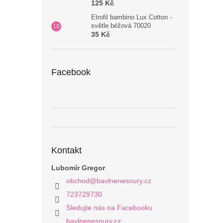
125 Kč
Etrofil bambino Lux Cotton -
světle béžová 70020
35 Kč
Facebook
Kontakt
Lubomír Gregor
obchod
@
bavlnenesnury.cz
723729730
Sledujte nás na Facebooku
bavlnenesnury.cz