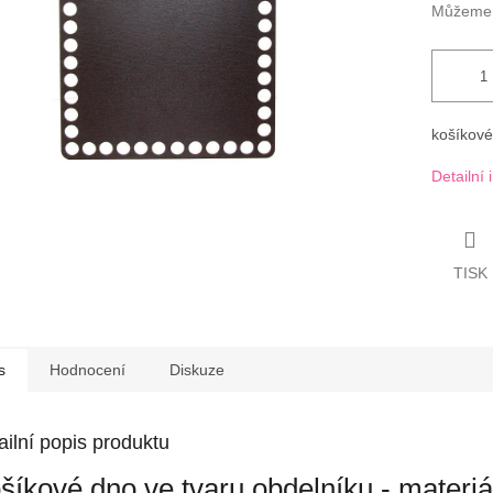
Můžeme d
košíkové
Detailní
TISK
s
Hodnocení
Diskuze
ailní popis produktu
šíkové dno ve tvaru obdelníku - materiá