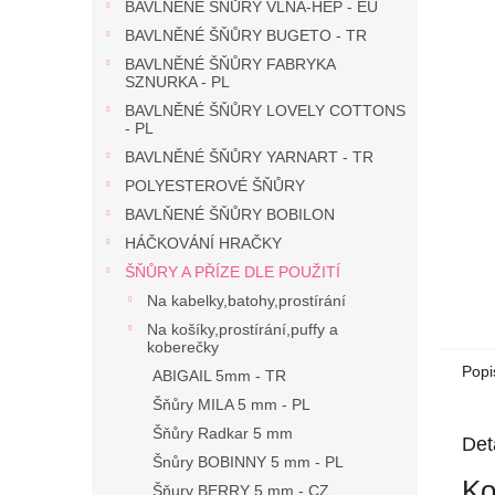
n
BAVLNĚNÉ ŠŇŮRY VLNA-HEP - EU
e
BAVLNĚNÉ ŠŇŮRY BUGETO - TR
l
BAVLNĚNÉ ŠŇŮRY FABRYKA
SZNURKA - PL
BAVLNĚNÉ ŠŇŮRY LOVELY COTTONS
- PL
BAVLNĚNÉ ŠŇŮRY YARNART - TR
POLYESTEROVÉ ŠŇŮRY
BAVLŇENÉ ŠŇŮRY BOBILON
HÁČKOVÁNÍ HRAČKY
ŠŇŮRY A PŘÍZE DLE POUŽITÍ
Na kabelky,batohy,prostírání
Na košíky,prostírání,puffy a
koberečky
Popi
ABIGAIL 5mm - TR
Šňůry MILA 5 mm - PL
Šňůry Radkar 5 mm
Det
Šnůry BOBINNY 5 mm - PL
Ko
Šňury BERRY 5 mm - CZ