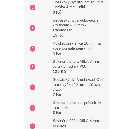
Opaskový nýt šroubovací Ø 4
- výška 4 mm - nikl
3 Kč
Sedlářský nýt šroubovací s
kroužkem Ø 8 mm -
staromosaz
15 Kč
Polokroužek šířka 20 mm na
koženou galanterii - nikl
4 Kč
Bavlněná šňůra MILA 3 mm -
ecru / přírodní / P08
125 Kč
Sedlářský nýt šroubovací Ø 5
mm / výška 10 mm - růžové
zlato
7 Kč
Kovová karabina - průvlek 25
mm - nikl
6 Kč
Bavlněná šňůra MILA 3 mm -
písková