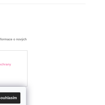
informace o nových
ochrany
ouhlasím