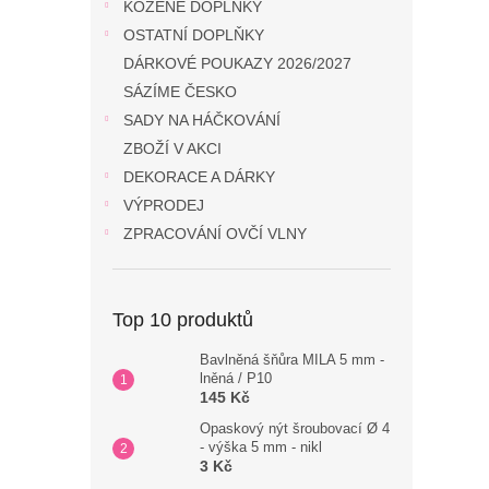
KOŽENÉ DOPLŇKY
OSTATNÍ DOPLŇKY
DÁRKOVÉ POUKAZY 2026/2027
SÁZÍME ČESKO
SADY NA HÁČKOVÁNÍ
ZBOŽÍ V AKCI
DEKORACE A DÁRKY
VÝPRODEJ
ZPRACOVÁNÍ OVČÍ VLNY
Top 10 produktů
Bavlněná šňůra MILA 5 mm -
lněná / P10
145 Kč
Opaskový nýt šroubovací Ø 4
- výška 5 mm - nikl
3 Kč