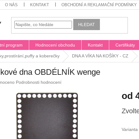
O NÁS
KONTAKT
OBCHODNÍ A REKLAMAČNÍ PODMÍNKY
HLEDAT
tní program
Hodnocení obchodu
Kontakt
Certifikáty
ky,prostírání,puffy a koberečky
DNA A VÍKA NA KOŠÍKY - CZ
íkové dna OBDÉLNÍK wenge
né
noceno
Podrobnosti hodnocení
ení
od
u
Měrná
Zvolt
cena:
ek.
Varianta