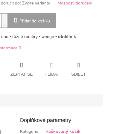
oručit do:
Zvolte variantu
Možnosti doručení
Přidat do košíku
 dno • různé roměry • wenge •
obdélník
 informace
ZEPTAT SE
HLÍDAT
SDÍLET
Doplňkové parametry
l
Kategorie
:
Háčkovaný košík