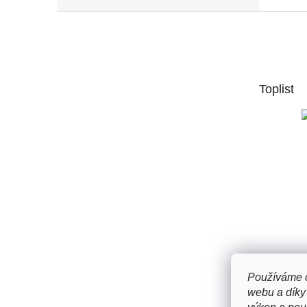
Z
á
p
a
t
Toplist
í
Používáme c
webu a díky