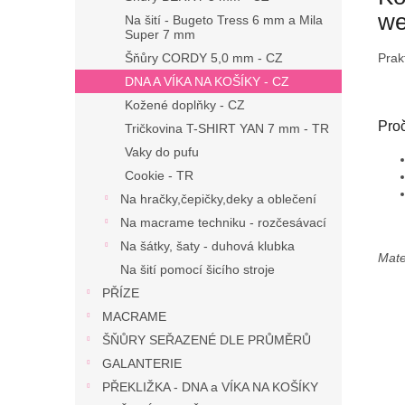
we
Na šití - Bugeto Tress 6 mm a Mila
Super 7 mm
Šňůry CORDY 5,0 mm - CZ
Prak
DNA A VÍKA NA KOŠÍKY - CZ
Kožené doplňky - CZ
Pro
Tričkovina T-SHIRT YAN 7 mm - TR
Vaky do pufu
Cookie - TR
Na hračky,čepičky,deky a oblečení
Na macrame techniku - rozčesávací
Na šátky, šaty - duhová klubka
Mate
Na šití pomocí šicího stroje
PŘÍZE
MACRAME
ŠŇŮRY SEŘAZENÉ DLE PRŮMĚRŮ
GALANTERIE
PŘEKLIŽKA - DNA a VÍKA NA KOŠÍKY