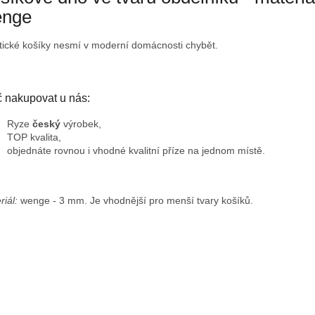
nge
tické košíky nesmí v moderní domácnosti chybět.
č nakupovat u nás:
Ryze
český
výrobek,
TOP kvalita,
objednáte rovnou i vhodné kvalitní příze na jednom místě.
riál:
wenge - 3 mm. Je vhodnější pro menší tvary košíků.