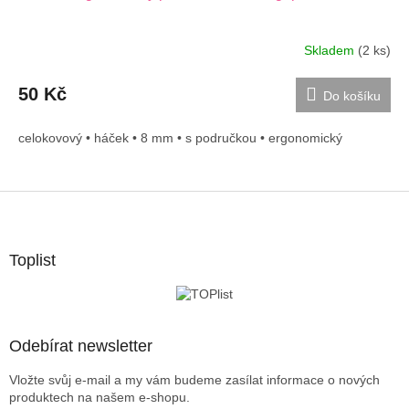
Skladem
(2 ks)
50 Kč
Do košíku
celokovový • háček • 8 mm • s područkou • ergonomický
Z
á
p
a
Toplist
t
í
Odebírat newsletter
Vložte svůj e-mail a my vám budeme zasílat informace o nových
produktech na našem e-shopu.