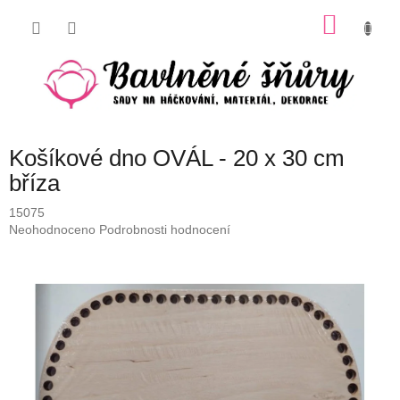
Přejít
NÁKU
na
obsah
KOŠÍK
Košíkové dno OVÁL - 20 x 30 cm
bříza
15075
Průměrné
Neohodnoceno
Podrobnosti hodnocení
hodnocení
produktu
je
0,0
z
5
hvězdiček.