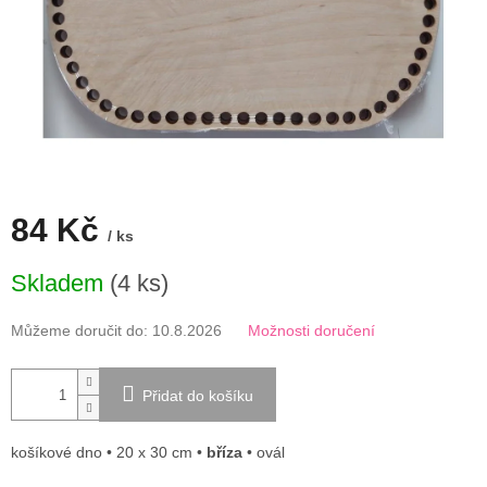
84 Kč
/ ks
Měrná
Skladem
(4 ks)
cena:
Můžeme doručit do:
10.8.2026
Možnosti doručení
Přidat do košíku
košíkové dno • 20 x 30 cm •
bříza
• ovál