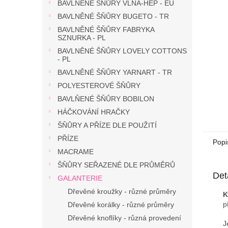
n
BAVLNĚNÉ ŠŇŮRY VLNA-HEP - EU
e
BAVLNĚNÉ ŠŇŮRY BUGETO - TR
l
BAVLNĚNÉ ŠŇŮRY FABRYKA
SZNURKA - PL
BAVLNĚNÉ ŠŇŮRY LOVELY COTTONS
- PL
BAVLNĚNÉ ŠŇŮRY YARNART - TR
POLYESTEROVÉ ŠŇŮRY
BAVLŇENÉ ŠŇŮRY BOBILON
HÁČKOVÁNÍ HRAČKY
ŠŇŮRY A PŘÍZE DLE POUŽITÍ
PŘÍZE
Popi
MACRAME
ŠŇŮRY SEŘAZENÉ DLE PRŮMĚRŮ
Det
GALANTERIE
Dřevěné kroužky - různé průměry
K
p
Dřevěné korálky - různé průměry
Dřevěné knoflíky - různá provedení
J