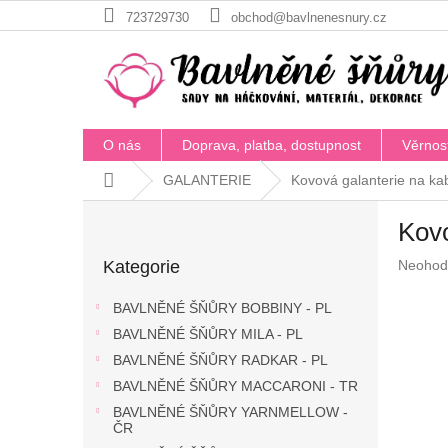
Přejít
723729730
obchod@bavlnenesnury.cz
na
obsah
O nás
Doprava, platba, dostupnost
Věrnos
Domů
GALANTERIE
Kovová galanterie na ka
P
Kovo
o
Přeskočit
s
Průměr
Kategorie
Neohod
kategorie
t
hodnoc
r
produkt
BAVLNĚNÉ ŠŇŮRY BOBBINY - PL
a
je
BAVLNĚNÉ ŠŇŮRY MILA - PL
n
0,0
z
BAVLNĚNÉ ŠŇŮRY RADKAR - PL
n
5
í
BAVLNĚNÉ ŠŇŮRY MACCARONI - TR
hvězdič
p
BAVLNĚNÉ ŠŇŮRY YARNMELLOW -
a
ČR