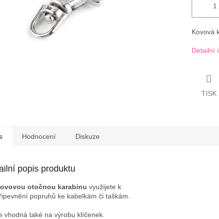
Kovová k
Detailní
TISK
s
Hodnocení
Diskuze
ailní popis produktu
ovovou otočnou karabinu
využijete k
řipevnění popruhů ke kabelkám či taškám.
e vhodná také na výrobu klíčenek.