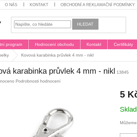
O NÁS
KONTAKT
OBCHODNÍ A REKLAMAČNÍ PODMÍNKY
HLEDAT
tní program
Hodnocení obchodu
Kontakt
Certifikáty
belky
Kovová karabinka průvlek 4 mm - nikl
vá karabinka průvlek 4 mm - nikl
13845
né
noceno
Podrobnosti hodnocení
ení
5 K
u
Měrná
Skla
cena:
ek.
Můžeme d