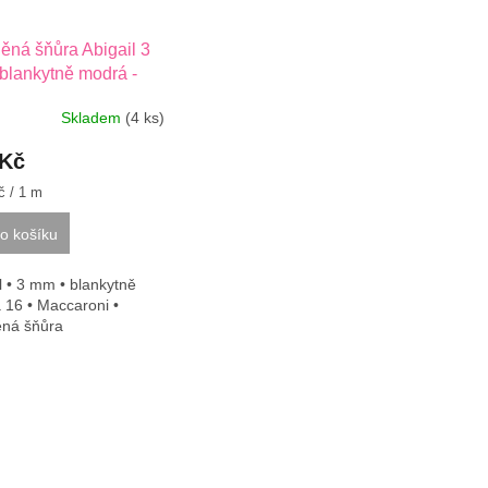
ěná šňůra Abigail 3
blankytně modrá -
01
Skladem
(4 ks)
 Kč
č / 1 m
o košíku
l • 3 mm • blankytně
 16 • Maccaroni •
ěná šňůra