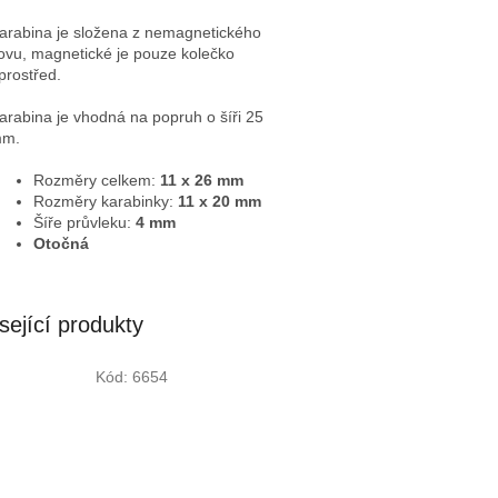
arabina je složena z nemagnetického
ovu, magnetické je pouze kolečko
prostřed.
arabina je vhodná na popruh o šíři 25
m.
Rozměry celkem:
11 x 26 mm
Rozměry karabinky:
11 x 20 mm
Šíře průvleku:
4 mm
Otočná
sející produkty
Kód:
6654