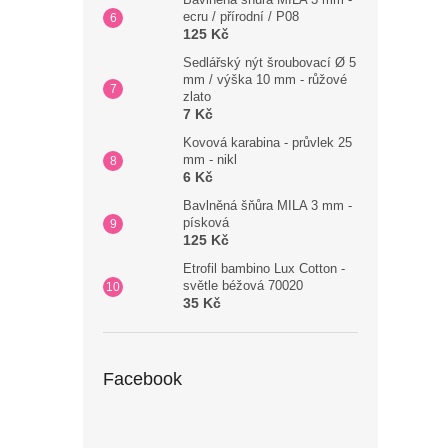
ecru / přírodní / P08
125 Kč
Sedlářský nýt šroubovací Ø 5
mm / výška 10 mm - růžové
zlato
7 Kč
Kovová karabina - průvlek 25
mm - nikl
6 Kč
Bavlněná šňůra MILA 3 mm -
písková
125 Kč
Etrofil bambino Lux Cotton -
světle béžová 70020
35 Kč
Facebook