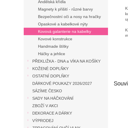
Andělská křídla
K
Magnety k přišití - různé barvy
k
Bezpečnostní oči a nosy na hračky
u
Opaskové a kabelkové nýty
K
Kovová galanterie na kabelky
m
Kovové konstrukce
Handmade štítky
Háčky a jehlice
PŘEKLIŽKA - DNA a VÍKA NA KOŠÍKY
KOŽENÉ DOPLŇKY
OSTATNÍ DOPLŇKY
Souvi
DÁRKOVÉ POUKAZY 2026/2027
SÁZÍME ČESKO
SADY NA HÁČKOVÁNÍ
ZBOŽÍ V AKCI
DEKORACE A DÁRKY
VÝPRODEJ