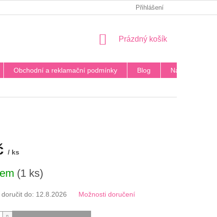
PODMÍNKY OCHRANY OSOBNÍCH ÚDAJŮ
Přihlášení
BLOG
DOPRA
NÁKUPNÍ
Prázdný košík
KOŠÍK
Obchodní a reklamační podmínky
Blog
Napište nám
č
/ ks
dem
(1 ks)
oručit do:
12.8.2026
Možnosti doručení