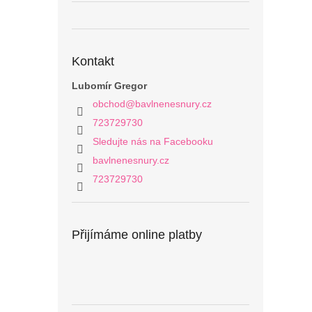
Kontakt
Lubomír Gregor
obchod
@
bavlnenesnury.cz
723729730
Sledujte nás na Facebooku
bavlnenesnury.cz
723729730
Přijímáme online platby