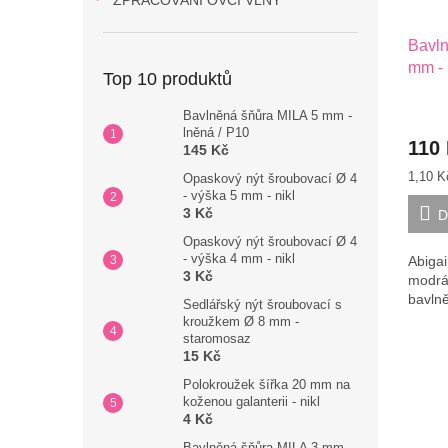
ZPRACOVÁNÍ OVČÍ VLNY
Bavln
mm - 
Top 10 produktů
16-2
Bavlněná šňůra MILA 5 mm -
lněná / P10
110
145 Kč
Měrná
1,10 K
Opaskový nýt šroubovací Ø 4
cena:
- výška 5 mm - nikl
3 Kč
D
Opaskový nýt šroubovací Ø 4
- výška 4 mm - nikl
Abigai
3 Kč
modrá
bavln
Sedlářský nýt šroubovací s
kroužkem Ø 8 mm -
staromosaz
15 Kč
Polokroužek šířka 20 mm na
koženou galanterii - nikl
4 Kč
Bavlněná šňůra MILA 3 mm -