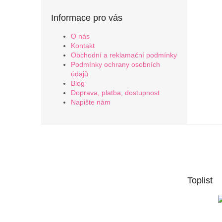
Informace pro vás
O nás
Kontakt
Obchodní a reklamační podmínky
Podmínky ochrany osobních
údajů
Blog
Doprava, platba, dostupnost
Napište nám
Z
á
p
a
t
Toplist
í