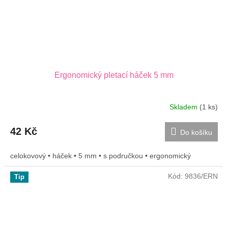
Ergonomický pletací háček 5 mm
Skladem
(1 ks)
42 Kč
Do košíku
celokovový • háček • 5 mm • s područkou • ergonomický
Kód:
9836/ERN
Tip