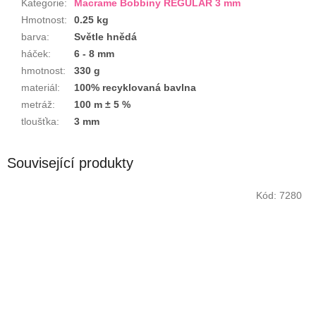
Kategorie
:
Macrame Bobbiny REGULAR 3 mm
Hmotnost
:
0.25 kg
barva
:
Světle hnědá
háček
:
6 - 8 mm
hmotnost
:
330 g
materiál
:
100% recyklovaná bavlna
metráž
:
100 m ± 5 %
tloušťka
:
3 mm
Související produkty
Kód:
7280