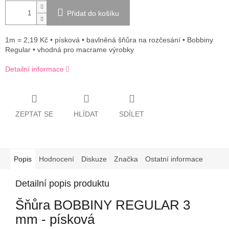
Přidat do košíku
1m = 2,19 Kč • písková • bavlněná šňůra na rozčesání • Bobbiny
Regular • vhodná pro macrame výrobky
Detailní informace
ZEPTAT SE
HLÍDAT
SDÍLET
Popis
Hodnocení
Diskuze
Značka
Ostatní informace
Detailní popis produktu
Šňůra BOBBINY REGULAR 3
mm - písková