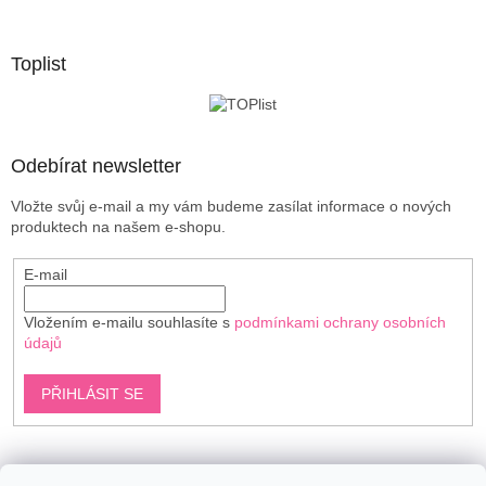
á
p
a
Toplist
t
í
Odebírat newsletter
Vložte svůj e-mail a my vám budeme zasílat informace o nových
produktech na našem e-shopu.
E-mail
Vložením e-mailu souhlasíte s
podmínkami ochrany osobních
údajů
PŘIHLÁSIT SE
Shoptet.cz