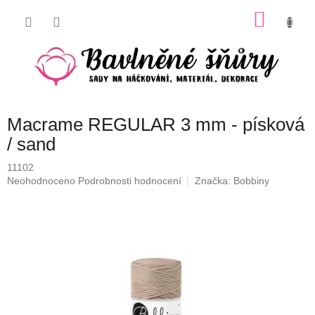
Přejít
NÁKU
na
obsah
KOŠÍK
Macrame REGULAR 3 mm - písková
/ sand
11102
Průměrné
Neohodnoceno
Podrobnosti hodnocení
Značka:
Bobbiny
hodnocení
produktu
je
0,0
z
5
hvězdiček.