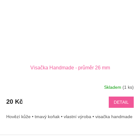
Visačka Handmade - průměr 26 mm
Skladem
(1 ks)
20 Kč
DETAIL
Hovězí kůže • tmavý koňak • vlastní výroba • visačka handmade
Z