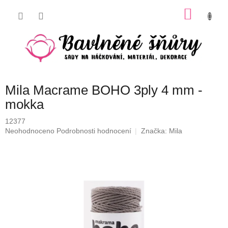
Přejít
NÁKU
na
obsah
KOŠÍK
Mila Macrame BOHO 3ply 4 mm -
mokka
12377
Průměrné
Neohodnoceno
Podrobnosti hodnocení
Značka:
Mila
hodnocení
produktu
je
0,0
z
5
hvězdiček.