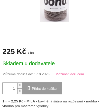
225 Kč
/ ks
Měrná
Skladem u dodavatele
cena:
Můžeme doručit do:
17.8.2026
Možnosti doručení
Přidat do košíku
1m = 2,25 Kč • MILA
• bavlněná šňůra na rozčesání •
mokka
•
vhodná pro macrame výrobky