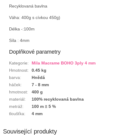
Recyklovaná bavlna
Váha: 400g s cívkou 450g)
Délka -:100m
Síla : 4mm
Doplňkové parametry
Kategorie
:
Mila Macrame BOHO 3ply 4 mm
Hmotnost
:
0.45 kg
barva
:
Hnědá
háček
:
7 - 8 mm
hmotnost
:
400 g
materiál
:
100% recyklovaná bavlna
metráž
:
100 m ± 5 %
tloušťka
:
4 mm
Související produkty