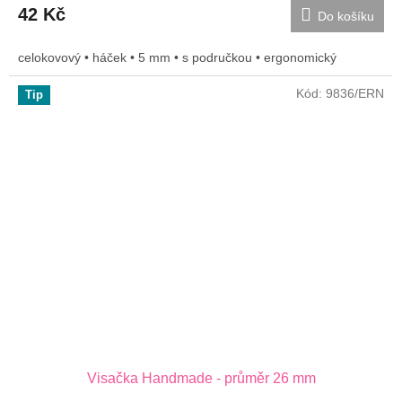
42 Kč
Do košíku
celokovový • háček • 5 mm • s područkou • ergonomický
Kód:
9836/ERN
Tip
Visačka Handmade - průměr 26 mm