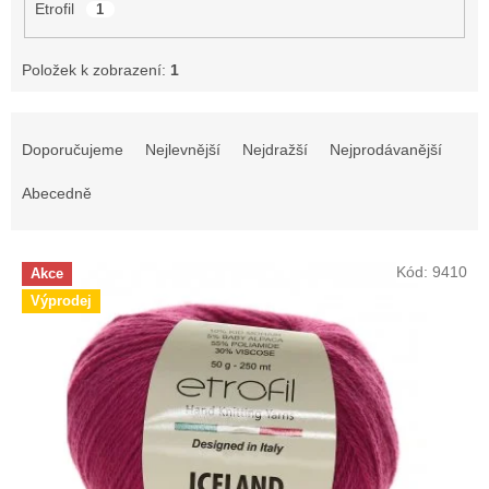
Etrofil
1
Položek k zobrazení:
1
Ř
a
Doporučujeme
Nejlevnější
Nejdražší
Nejprodávanější
z
e
Abecedně
n
í
V
p
Kód:
9410
Akce
ý
r
Výprodej
p
o
i
d
s
u
p
k
r
t
o
ů
d
u