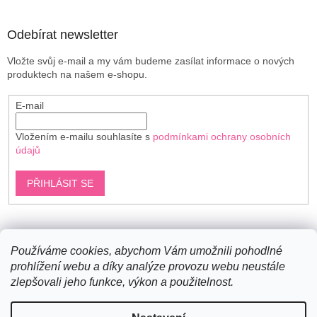
r
v
Odebírat newsletter
k
y
Vložte svůj e-mail a my vám budeme zasílat informace o nových
v
produktech na našem e-shopu.
ý
p
E-mail
i
s
u
Vložením e-mailu souhlasíte s
podmínkami ochrany osobních
údajů
PŘIHLÁSIT SE
Shoptet.cz
Používáme cookies, abychom Vám umožnili pohodlné
prohlížení webu a díky analýze provozu webu neustále
zlepšovali jeho funkce, výkon a použitelnost.
Vytvořil Shoptet