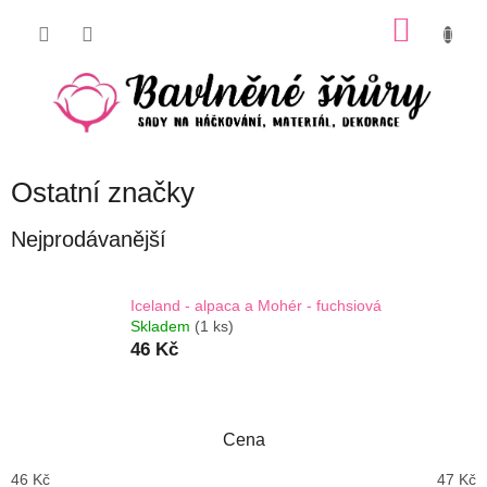
Přejít
NÁKU
na
obsah
KOŠÍK
Ostatní značky
Nejprodávanější
Iceland - alpaca a Mohér - fuchsiová
Skladem
(1 ks)
46 Kč
Cena
46
Kč
47
Kč