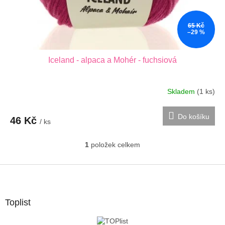
k
t
65 Kč
ů
–29 %
Iceland - alpaca a Mohér - fuchsiová
Skladem
(1 ks)
Do košíku
46 Kč
/ ks
1
položek celkem
O
v
l
Z
á
á
d
p
a
a
Toplist
c
t
í
í
p