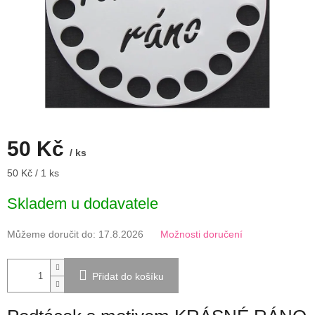
50 Kč
/ ks
Měrná
50 Kč / 1 ks
cena:
Skladem u dodavatele
Můžeme doručit do:
17.8.2026
Možnosti doručení
Přidat do košíku