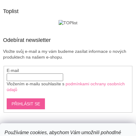
p
a
Toplist
t
í
Odebírat newsletter
Vložte svůj e-mail a my vám budeme zasílat informace o nových
produktech na našem e-shopu.
E-mail
Vložením e-mailu souhlasíte s
podmínkami ochrany osobních
údajů
PŘIHLÁSIT SE
Shoptet.cz
Používáme cookies, abychom Vám umožnili pohodlné