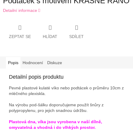
Podtácek s motivem KRÁSNÉ RÁNO
Detailní informace
ZEPTAT SE
HLÍDAT
SDÍLET
Popis
Hodnocení
Diskuze
Detailní popis produktu
Pevné plastové kulaté víko nebo podtácek o průměru 10cm z
mléčného plexiskla.
Na výrobu pod-šálku doporučujeme použít šnůry z
polypropylenu, pro jejich snadnou údržbu.
Plastová dna, víka jsou vyrobena v naší dílně,
omyvatelná a vhodná i do vlhkých prostor.