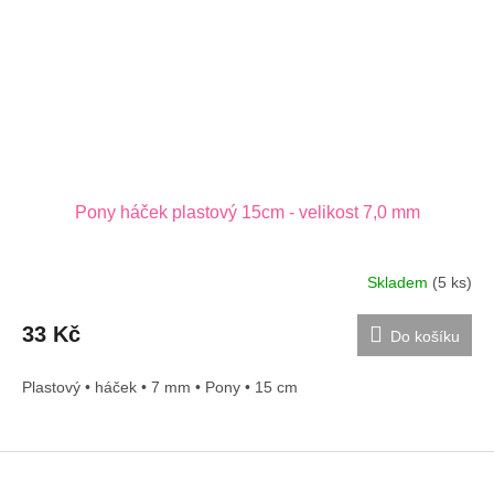
Pony háček plastový 15cm - velikost 7,0 mm
Skladem
(5 ks)
33 Kč
Do košíku
Plastový • háček • 7 mm • Pony • 15 cm
Z
á