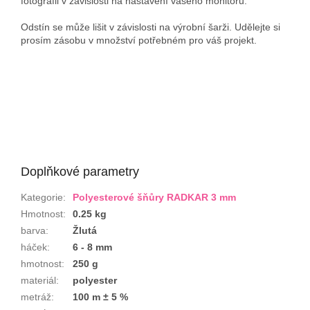
fotografii v závislosti na nastavení vašeho monitoru.
Odstín se může lišit v závislosti na výrobní šarži. Udělejte si
prosím zásobu v množství potřebném pro váš projekt.
Doplňkové parametry
Kategorie
:
Polyesterové šňůry RADKAR 3 mm
Hmotnost
:
0.25 kg
barva
:
Žlutá
háček
:
6 - 8 mm
hmotnost
:
250 g
materiál
:
polyester
metráž
:
100 m ± 5 %