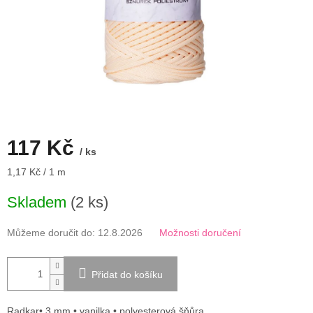
117 Kč
/ ks
Měrná
1,17 Kč / 1 m
cena:
Skladem
(2 ks)
Můžeme doručit do:
12.8.2026
Možnosti doručení
Přidat do košíku
Radkar• 3 mm • vanilka • polyesterová šňůra