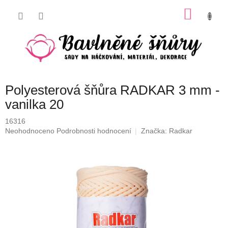
Přejít
NÁKU
na
obsah
KOŠÍK
Polyesterová šňůra RADKAR 3 mm -
vanilka 20
16316
Průměrné
Neohodnoceno
Podrobnosti hodnocení
Značka:
Radkar
hodnocení
produktu
je
0,0
z
5
hvězdiček.