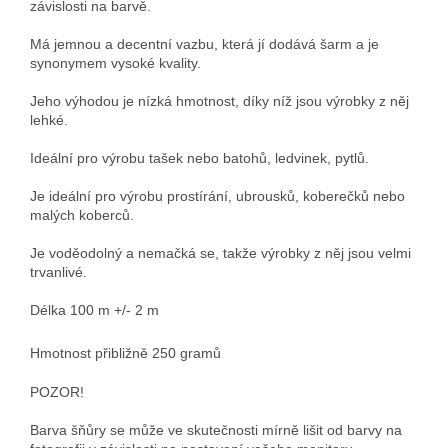
závislosti na barvě.
Má jemnou a decentní vazbu, která jí dodává šarm a je
synonymem vysoké kvality.
Jeho výhodou je nízká hmotnost, díky níž jsou výrobky z něj
lehké.
Ideální pro výrobu tašek nebo batohů, ledvinek, pytlů.
Je ideální pro výrobu prostírání, ubrousků, koberečků nebo
malých koberců.
Je voděodolný a nemačká se, takže výrobky z něj jsou velmi
trvanlivé.
Délka 100 m +/- 2 m
Hmotnost přibližně 250 gramů
POZOR!
Barva šňůry se může ve skutečnosti mírně lišit od barvy na