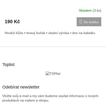
Skladem
(3 ks)
190 Kč
Do košíku
Hovězí kůže • tmavý koňak • vlastní výroba • dno na kabelku
Z
á
p
a
Toplist
t
í
Odebírat newsletter
Vložte svůj e-mail a my vám budeme zasílat informace o nových
produktech na našem e-shopu.