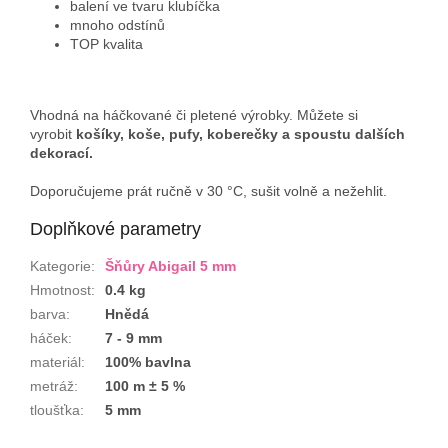
balení ve tvaru klubíčka
mnoho odstínů
TOP kvalita
Vhodná na háčkované či pletené výrobky. Můžete si
vyrobit
košíky, koše, pufy, koberečky a spoustu dalších
dekorací.
Doporučujeme prát ručně v 30 °C, sušit volně a nežehlit.
Doplňkové parametry
Kategorie
:
Šňůry Abigail 5 mm
Hmotnost
:
0.4 kg
barva
:
Hnědá
háček
:
7 - 9 mm
materiál
:
100% bavlna
metráž
:
100 m ± 5 %
tloušťka
:
5 mm