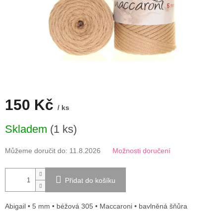
150 Kč
/ ks
Měrná
Skladem
(1 ks)
cena:
Můžeme doručit do:
11.8.2026
Možnosti doručení
Přidat do košíku
Abigail • 5 mm • béžová 305 • Maccaroni • bavlněná šňůra