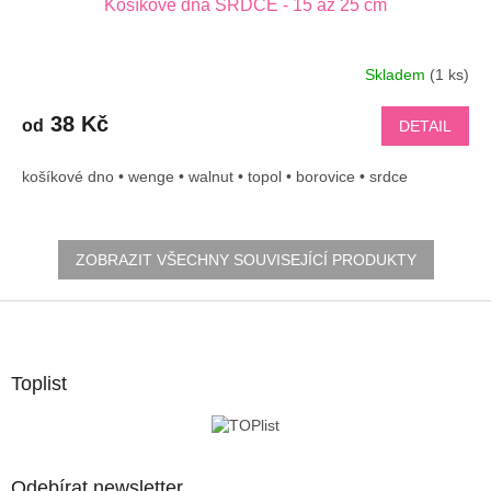
Košíkové dna SRDCE - 15 až 25 cm
Skladem
(1 ks)
38 Kč
od
DETAIL
košíkové dno • wenge • walnut • topol • borovice • srdce
ZOBRAZIT VŠECHNY SOUVISEJÍCÍ PRODUKTY
Z
á
p
a
Toplist
t
í
Odebírat newsletter