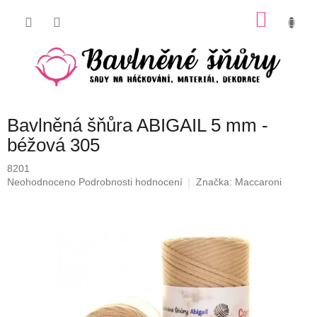
Přejít
NÁKU
na
obsah
KOŠÍK
Bavlněná šňůra ABIGAIL 5 mm -
béžová 305
8201
Průměrné
Neohodnoceno
Podrobnosti hodnocení
Značka:
Maccaroni
hodnocení
produktu
je
0,0
z
5
hvězdiček.