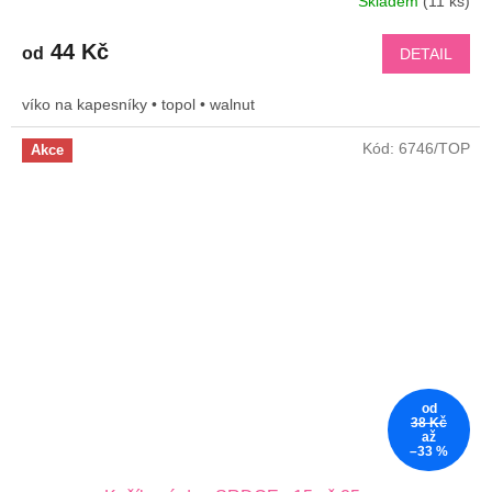
Skladem
(11 ks)
44 Kč
od
DETAIL
víko na kapesníky • topol • walnut
Kód:
6746/TOP
Akce
od
38 Kč
až
–33 %