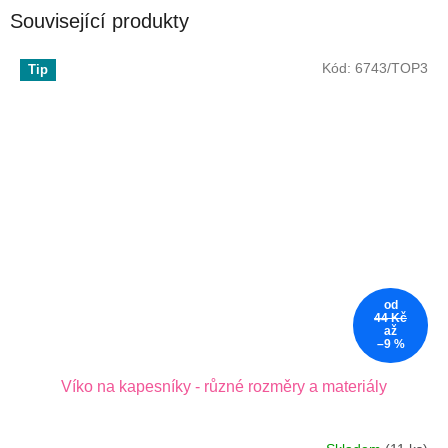
Související produkty
Kód:
6743/TOP3
Tip
od
44 Kč
až
–9 %
Víko na kapesníky - různé rozměry a materiály