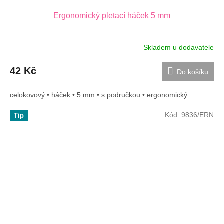
Ergonomický pletací háček 5 mm
Skladem u dodavatele
42 Kč
Do košíku
celokovový • háček • 5 mm • s područkou • ergonomický
Kód:
9836/ERN
Tip