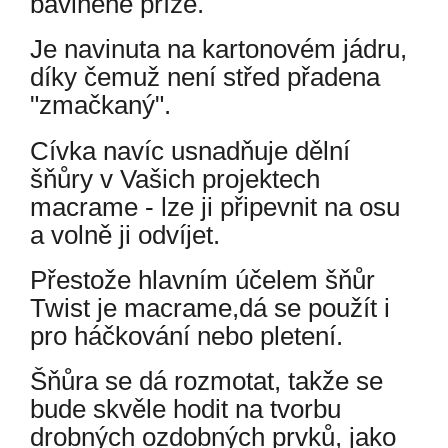
bavlněné příze.
Je navinuta na kartonovém jádru,
díky čemuž není střed přadena
"zmačkaný".
Cívka navíc usnadňuje dělní
šňůry v Vašich projektech
macrame - lze ji připevnit na osu
a volně ji odvíjet.
Přestože hlavním účelem šňůr
Twist je macrame,dá se použít i
pro háčkování nebo pletení.
Šňůra se dá rozmotat, takže se
bude skvěle hodit na tvorbu
drobných ozdobných prvků, jako