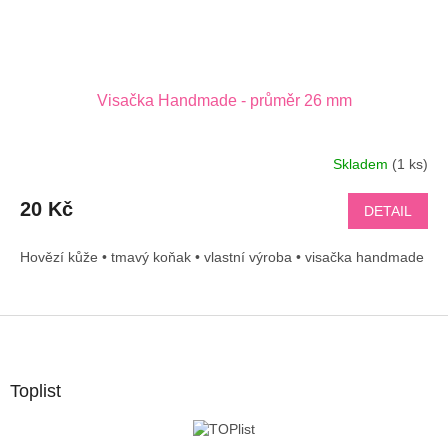
Visačka Handmade - průměr 26 mm
Skladem
(1 ks)
20 Kč
DETAIL
Hovězí kůže • tmavý koňak • vlastní výroba • visačka handmade
Z
á
p
a
Toplist
t
í