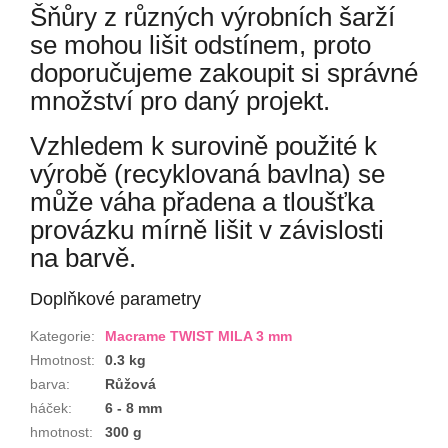
Šňůry z různých výrobních šarží
se mohou lišit odstínem, proto
doporučujeme zakoupit si správné
množství pro daný projekt.
Vzhledem k surovině použité k
výrobě (recyklovaná bavlna) se
může váha přadena a tloušťka
provázku mírně lišit v závislosti
na barvě.
Doplňkové parametry
Kategorie
:
Macrame TWIST MILA 3 mm
Hmotnost
:
0.3 kg
barva
:
Růžová
háček
:
6 - 8 mm
hmotnost
:
300 g