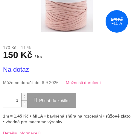
170 Kč
–11 %
170 Kč
–11 %
150 Kč
/ ks
Měrná
Na dotaz
cena:
Můžeme doručit do:
8.9.2026
Možnosti doručení
Přidat do košíku
1m = 1,45 Kč • MILA
• bavlněná šňůra na rozčesání •
růžové zlato
• vhodná pro macrame výrobky
Detailní informace