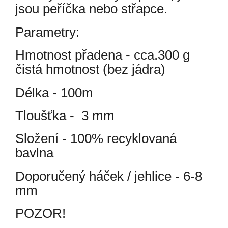
jsou peříčka nebo střapce.
Parametry:
Hmotnost přadena - cca.300 g
čistá hmotnost (bez jádra)
Délka - 100m
Tloušťka - 3 mm
Složení - 100% recyklovaná
bavlna
Doporučený háček / jehlice - 6-8
mm
POZOR!