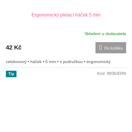
Ergonomický pletací háček 5 mm
Skladem u dodavatele
42 Kč
Do košíku
celokovový • háček • 5 mm • s područkou • ergonomický
Kód:
9836/ERN
Tip