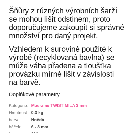
Šňůry z různých výrobních šarží
se mohou lišit odstínem, proto
doporučujeme zakoupit si správné
množství pro daný projekt.
Vzhledem k surovině použité k
výrobě (recyklovaná bavlna) se
může váha přadena a tloušťka
provázku mírně lišit v závislosti
na barvě.
Doplňkové parametry
Kategorie
:
Macrame TWIST MILA 3 mm
Hmotnost
:
0.3 kg
barva
:
Hnědá
háček
:
6 - 8 mm