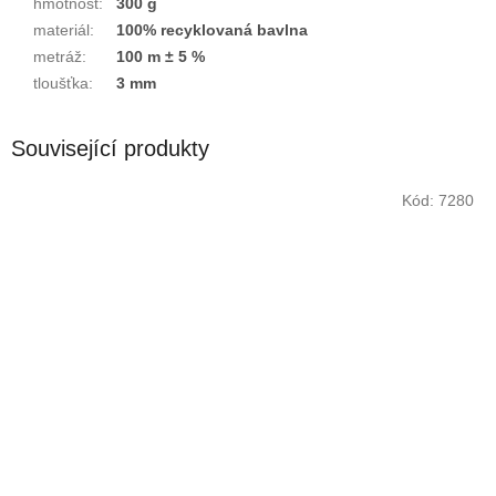
hmotnost
:
300 g
materiál
:
100% recyklovaná bavlna
metráž
:
100 m ± 5 %
tloušťka
:
3 mm
Související produkty
Kód:
7280