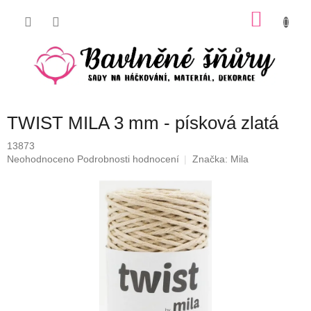
Přejít
NÁKU
na
obsah
KOŠÍK
TWIST MILA 3 mm - písková zlatá
13873
Průměrné
Neohodnoceno
Podrobnosti hodnocení
Značka:
Mila
hodnocení
produktu
je
0,0
z
5
hvězdiček.