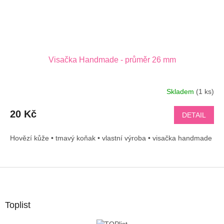
Visačka Handmade - průměr 26 mm
Skladem
(1 ks)
20 Kč
DETAIL
Hovězí kůže • tmavý koňak • vlastní výroba • visačka handmade
Z
á
p
a
Toplist
t