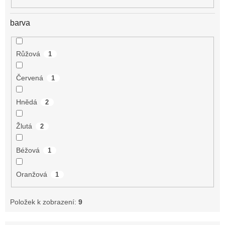
barva
Růžová
1
Červená
1
Hnědá
2
Žlutá
2
Béžová
1
Oranžová
1
Položek k zobrazení:
9