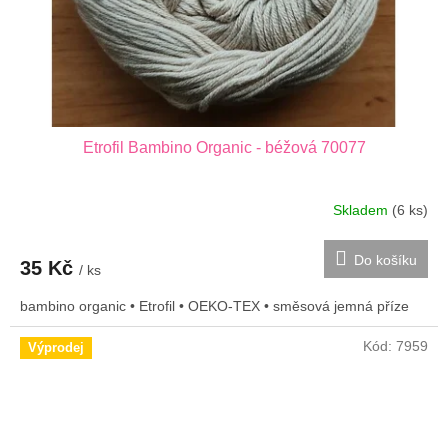
Etrofil Bambino Organic - béžová 70077
Skladem
(6 ks)
Do košíku
35 Kč
/ ks
bambino organic • Etrofil • OEKO-TEX • směsová jemná příze
Kód:
7959
Výprodej