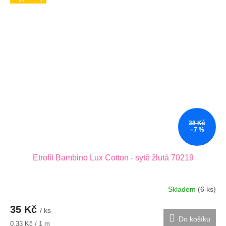
38 Kč
–7 %
Etrofil Bambino Lux Cotton - sytě žlutá 70219
Skladem
(6 ks)
35 Kč
/ ks
Do košíku
Měrná
0,33 Kč / 1 m