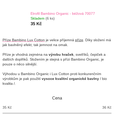
Etrofil Bambino Organic - béžová 70077
Skladem
(6 ks)
35 Kč
Příze Bambino Lux Cotton
je velice příjemná
příze
. Díky složení má
jak bavlněný efekt, tak jemnost na omak.
Příze je vhodná zejména na
výrobu hraček
, svetříků, čepiček a
dalších doplňků. Složením je stejná s přízi Bambino Organic, je
pouze o něco silnější.
Výhodou u Bambino Organic i Lux Cotton proti konkurenčním
výrobkům je pak použití
vysoce kvalitní organické bavlny
/ bio
kvalita /.
Cena
35
Kč
36
Kč