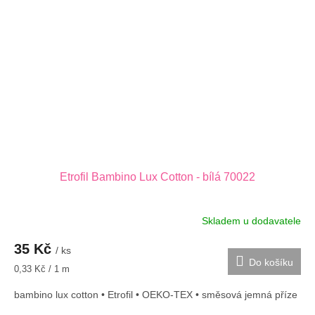
Etrofil Bambino Lux Cotton - bílá 70022
Skladem u dodavatele
35 Kč
/ ks
Do košíku
Měrná
0,33 Kč / 1 m
cena:
bambino lux cotton • Etrofil • OEKO-TEX • směsová jemná příze