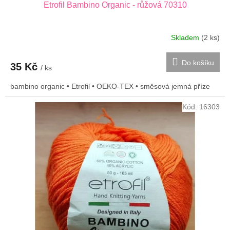
Etrofil Bambino Organic - růžová 70310
Skladem
(2 ks)
Do košíku
35 Kč
/ ks
bambino organic • Etrofil • OEKO-TEX • směsová jemná příze
Kód:
16303