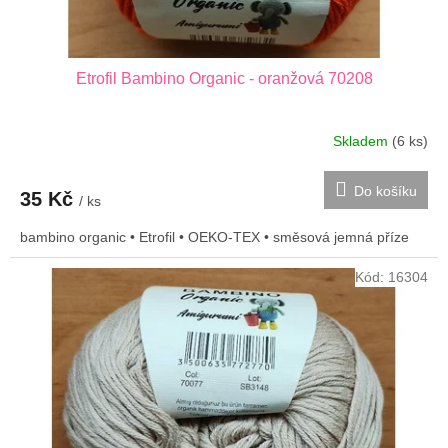
Etrofil Bambino Organic - oranžová 70208
Skladem
(6 ks)
Do košíku
35 Kč
/ ks
bambino organic • Etrofil • OEKO-TEX • směsová jemná příze
Kód:
16304