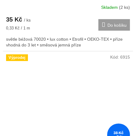
Skladem
(2 ks)
35 Kč
/ ks
Do košíku
Měrná
0,33 Kč / 1 m
cena:
světle béžová 70020 • lux cotton • Etrofil • OEKO-TEX • příze
vhodná do 3 let • směsová jemná příze
Kód:
6915
Výprodej
38 Kč