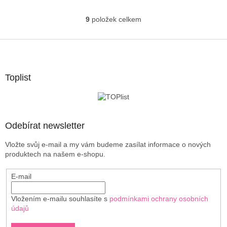
9
položek celkem
O
v
l
Z
á
á
d
p
a
a
Toplist
c
t
í
í
p
r
v
Odebírat newsletter
k
y
Vložte svůj e-mail a my vám budeme zasílat informace o nových
v
produktech na našem e-shopu.
ý
p
E-mail
i
s
u
Vložením e-mailu souhlasíte s
podmínkami ochrany osobních
údajů