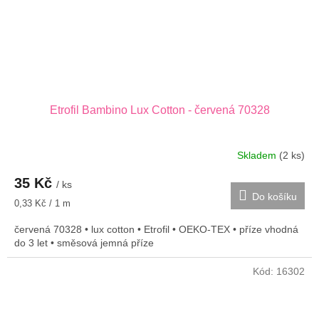
Etrofil Bambino Lux Cotton - červená 70328
Skladem
(2 ks)
35 Kč
/ ks
Do košíku
Měrná
0,33 Kč / 1 m
cena:
červená 70328 • lux cotton • Etrofil • OEKO-TEX • příze vhodná
do 3 let • směsová jemná příze
Kód:
16302