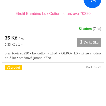
–7 %
Etrofil Bambino Lux Cotton - oranžová 70220
Skladem
(7 ks)
35 Kč
/ ks
Do košíku
Měrná
0,33 Kč / 1 m
cena:
oranžová 70220 • lux cotton • Etrofil • OEKO-TEX • příze vhodná
do 3 let • směsová jemná příze
Kód:
6923
Výprodej