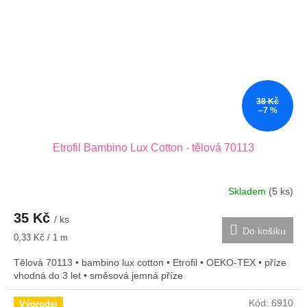
38 Kč
–7 %
Etrofil Bambino Lux Cotton - tělová 70113
Skladem
(5 ks)
35 Kč
/ ks
Do košíku
Měrná
0,33 Kč / 1 m
cena:
Tělová 70113 • bambino lux cotton • Etrofil • OEKO-TEX • příze
vhodná do 3 let • směsová jemná příze
Kód:
6910
Výprodej