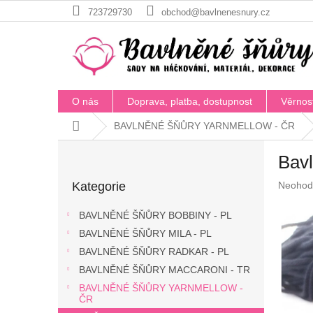
Přejít
723729730
obchod@bavlnenesnury.cz
na
obsah
O nás
Doprava, platba, dostupnost
Věrnos
Domů
BAVLNĚNÉ ŠŇŮRY YARNMELLOW - ČR
P
Bav
o
Přeskočit
s
Průměr
Kategorie
Neohod
kategorie
t
hodnoc
r
produkt
BAVLNĚNÉ ŠŇŮRY BOBBINY - PL
a
je
BAVLNĚNÉ ŠŇŮRY MILA - PL
n
0,0
z
BAVLNĚNÉ ŠŇŮRY RADKAR - PL
n
5
í
BAVLNĚNÉ ŠŇŮRY MACCARONI - TR
hvězdič
p
BAVLNĚNÉ ŠŇŮRY YARNMELLOW -
a
ČR