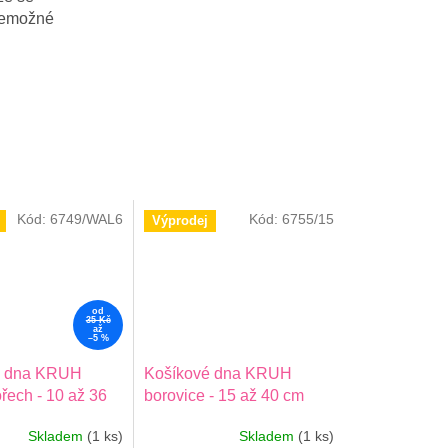
 nemožné
Kód:
6749/WAL6
Kód:
6755/15
Výprodej
od
35 Kč
až
–5 %
é dna KRUH
Košíkové dna KRUH
ořech - 10 až 36
borovice - 15 až 40 cm
Skladem
(1 ks)
Skladem
(1 ks)