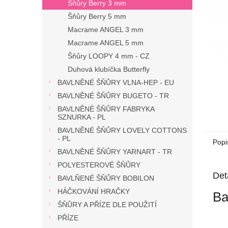
n
Šňůry Berry 3 mm
e
Šňůry Berry 5 mm
l
Macrame ANGEL 3 mm
Macrame ANGEL 5 mm
Šňůry LOOPY 4 mm - CZ
Duhová klubíčka Butterfly
BAVLNĚNÉ ŠŇŮRY VLNA-HEP - EU
BAVLNĚNÉ ŠŇŮRY BUGETO - TR
BAVLNĚNÉ ŠŇŮRY FABRYKA
SZNURKA - PL
BAVLNĚNÉ ŠŇŮRY LOVELY COTTONS
- PL
Popi
BAVLNĚNÉ ŠŇŮRY YARNART - TR
POLYESTEROVÉ ŠŇŮRY
Det
BAVLŇENÉ ŠŇŮRY BOBILON
HÁČKOVÁNÍ HRAČKY
Ba
ŠŇŮRY A PŘÍZE DLE POUŽITÍ
PŘÍZE