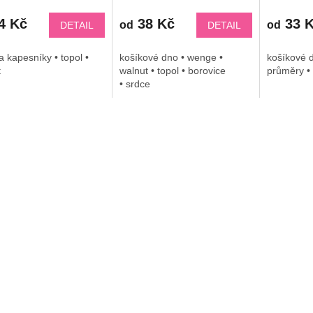
4 Kč
38 Kč
33 
od
od
DETAIL
DETAIL
a kapesníky • topol •
košíkové dno • wenge •
košíkové d
t
walnut • topol • borovice
průměry • 
• srdce