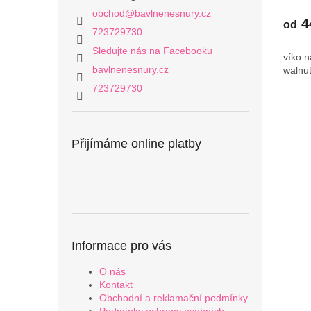
obchod
@
bavlnenesnury.cz
4
od
723729730
Sledujte nás na Facebooku
víko n
bavlnenesnury.cz
walnu
723729730
Přijímáme online platby
Informace pro vás
O nás
Kontakt
Obchodní a reklamační podmínky