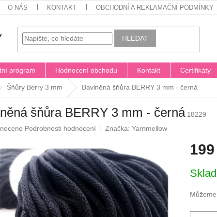
O NÁS
KONTAKT
OBCHODNÍ A REKLAMAČNÍ PODMÍNKY
HLEDAT
tní program
Hodnocení obchodu
Kontakt
Certifikáty
Šňůry Berry 3 mm
Bavlněná šňůra BERRY 3 mm - černá
lněná šňůra BERRY 3 mm - černá
18229
né
noceno
Podrobnosti hodnocení
Značka:
Yarnmellow
ení
199
u
Měrná
Skla
cena:
ek.
Můžeme d