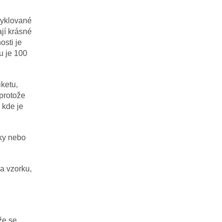
cyklované
ají krásné
osti je
ku je 100
ketu,
 protože
 kde je
lky nebo
a vzorku,
že se