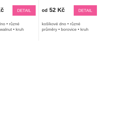
Kč
52 Kč
od
DETAIL
DETAIL
no • různé
košíkové dno • různé
walnut • kruh
průměry • borovice • kruh