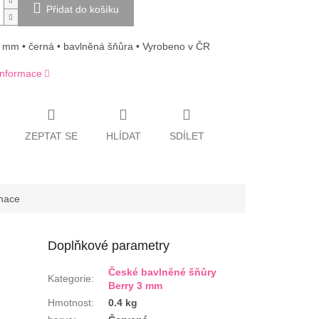
Přidat do košíku
3 mm • černá • bavlněná šňůra • Vyrobeno v ČR
 informace
ZEPTAT SE
HLÍDAT
SDÍLET
rmace
Doplňkové parametry
České bavlněné šňůry
Kategorie
:
Berry 3 mm
Hmotnost
:
0.4 kg