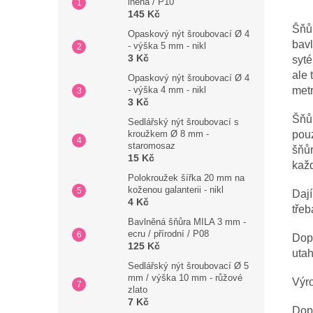
lněná / P10
145 Kč
Šňůr
Opaskový nýt šroubovací Ø 4
bavl
- výška 5 mm - nikl
3 Kč
syté
ale 
Opaskový nýt šroubovací Ø 4
- výška 4 mm - nikl
metr
3 Kč
Šňůr
Sedlářský nýt šroubovací s
kroužkem Ø 8 mm -
pouz
staromosaz
šňůr
15 Kč
každ
Polokroužek šířka 20 mm na
koženou galanterii - nikl
Dají
4 Kč
tře
Bavlněná šňůra MILA 3 mm -
ecru / přírodní / P08
Dopo
125 Kč
utah
Sedlářský nýt šroubovací Ø 5
mm / výška 10 mm - růžové
Výro
zlato
7 Kč
Dopo