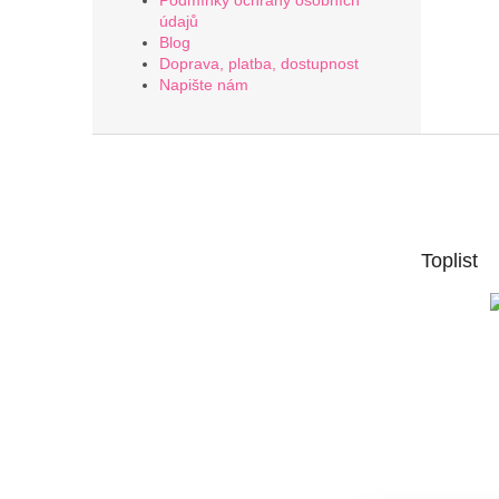
Podmínky ochrany osobních
údajů
Blog
Doprava, platba, dostupnost
Napište nám
Z
á
p
a
t
Toplist
í