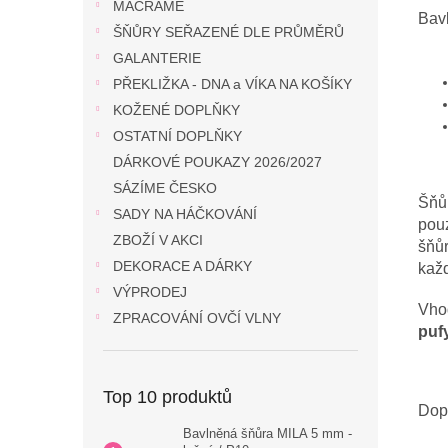
MACRAME
Bav
ŠŇŮRY SEŘAZENÉ DLE PRŮMĚRŮ
GALANTERIE
PŘEKLIŽKA - DNA a VÍKA NA KOŠÍKY
KOŽENÉ DOPLŇKY
OSTATNÍ DOPLŇKY
DÁRKOVÉ POUKAZY 2026/2027
SÁZÍME ČESKO
Šňůr
SADY NA HÁČKOVÁNÍ
pouz
ZBOŽÍ V AKCI
šňůr
DEKORACE A DÁRKY
každ
VÝPRODEJ
Vhod
ZPRACOVÁNÍ OVČÍ VLNY
puf
Top 10 produktů
Dopo
Bavlněná šňůra MILA 5 mm -