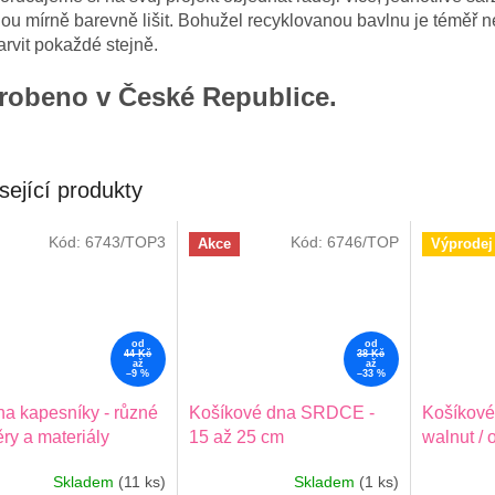
u mírně barevně lišit. Bohužel recyklovanou bavlnu je téměř
rvit pokaždé stejně.
robeno v České Republice.
sející produkty
Kód:
6743/TOP3
Kód:
6746/TOP
Akce
Výprodej
od
od
44 Kč
38 Kč
až
až
–9 %
–33 %
na kapesníky - různé
Košíkové dna SRDCE -
Košíkov
ry a materiály
15 až 25 cm
walnut / 
cm
Skladem
(11 ks)
Skladem
(1 ks)