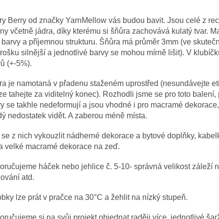
y Berry od značky YarnMellow vás budou bavit. Jsou celé z re
ny včetně jádra, díky kterému si šňůra zachovává kulatý tvar. M
 barvy a příjemnou strukturu. Šňůra má průměr 3mm (ve skutečn
trošku silnější a jednotlivé barvy se mohou mírně lišit). V klubíč
ů (+-5%).
a je namotaná v přadenu staženém uprostřed (nesundávejte eti
e tahejte za viditelný konec). Rozhodli jsme se pro toto balení,
y se takhle nedeformují a jsou vhodné i pro macramé dekorace,
ý nedostatek vidět. A zaberou méně místa.
 se z nich vykouzlit nádherné dekorace a bytové doplňky, kabe
ba velké macramé dekorace na zeď.
ručujeme háček nebo jehlice č. 5-10- správná velikost záleží n
ování atd.
bky lze prát v pračce na 30°C a žehlit na nízký stupeň.
ručujeme si na svůj projekt objednat raději více, jednotlivé šar