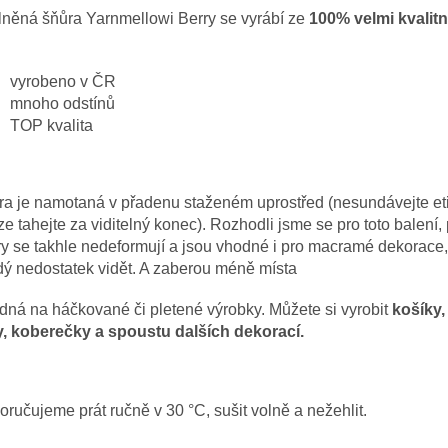
lněná šňůra Yarnmellowi Berry se vyrábí ze
100% velmi kvalitn
vyrobeno v ČR
mnoho odstínů
TOP kvalita
a je namotaná v přadenu staženém uprostřed (nesundávejte eti
e tahejte za viditelný konec). Rozhodli jsme se pro toto balení,
y se takhle nedeformují a jsou vhodné i pro macramé dekorace,
ý nedostatek vidět. A zaberou méně místa
ná na háčkované či pletené výrobky. Můžete si vyrobit
košíky,
y, koberečky a spoustu dalších dekorací.
ručujeme prát ručně v 30 °C, sušit volně a nežehlit.