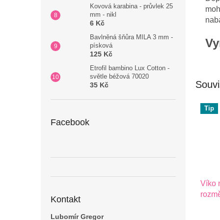
Kovová karabina - průvlek 25
moho
mm - nikl
naba
6 Kč
Bavlněná šňůra MILA 3 mm -
Vy
písková
125 Kč
Etrofil bambino Lux Cotton -
světle béžová 70020
Souvi
35 Kč
Tip
Facebook
Víko 
rozmě
Kontakt
Lubomír Gregor