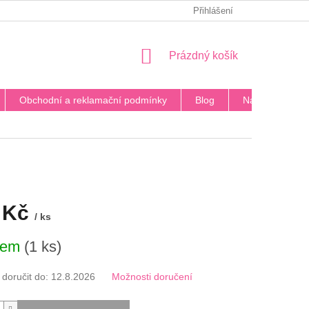
PODMÍNKY OCHRANY OSOBNÍCH ÚDAJŮ
Přihlášení
BLOG
DOPRA
NÁKUPNÍ
Prázdný košík
KOŠÍK
Obchodní a reklamační podmínky
Blog
Napište nám
 Kč
/ ks
dem
(1 ks)
oručit do:
12.8.2026
Možnosti doručení