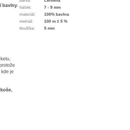
barva
:
Červená
í bavlny
.
háček
:
7 - 9 mm
materiál
:
100% bavlna
metráž
:
100 m ± 5 %
tloušťka
:
5 mm
ketu,
 protože
 kde je
 koše,