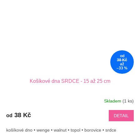
od
38 Kč
až
–33 %
Košíkové dna SRDCE - 15 až 25 cm
Skladem
(1 ks)
38 Kč
od
DETAIL
košíkové dno • wenge • walnut • topol • borovice • srdce