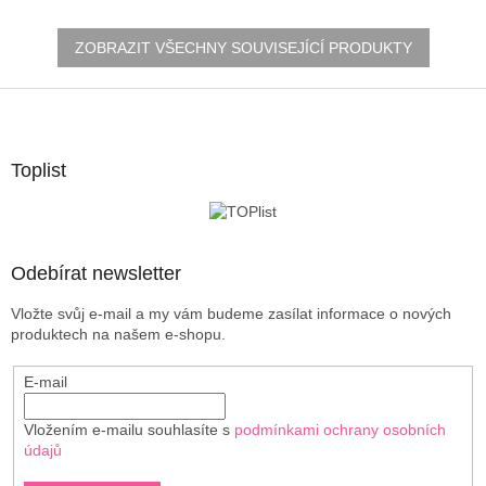
ZOBRAZIT VŠECHNY SOUVISEJÍCÍ PRODUKTY
Z
á
p
a
Toplist
t
í
Odebírat newsletter
Vložte svůj e-mail a my vám budeme zasílat informace o nových
produktech na našem e-shopu.
E-mail
Vložením e-mailu souhlasíte s
podmínkami ochrany osobních
údajů