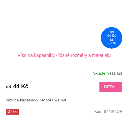
od
44 Kč
až
–9 %
Víko na kapesníky - různé rozměry a materiály
Skladem
(11 ks)
44 Kč
od
DETAIL
víko na kapesníky • topol • walnut
Kód:
6746/TOP
Akce