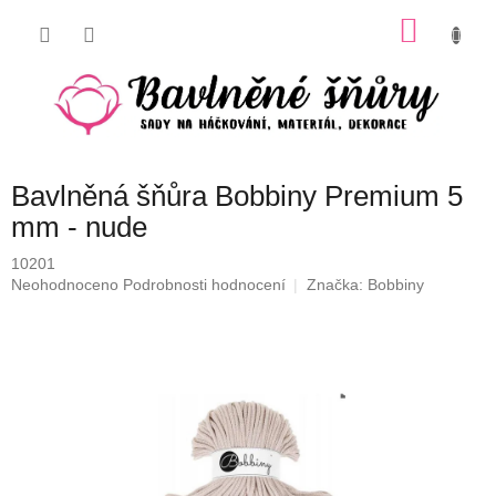
Přejít
NÁKU
na
obsah
KOŠÍK
Bavlněná šňůra Bobbiny Premium 5
mm - nude
10201
Průměrné
Neohodnoceno
Podrobnosti hodnocení
Značka:
Bobbiny
hodnocení
produktu
je
0,0
z
5
hvězdiček.