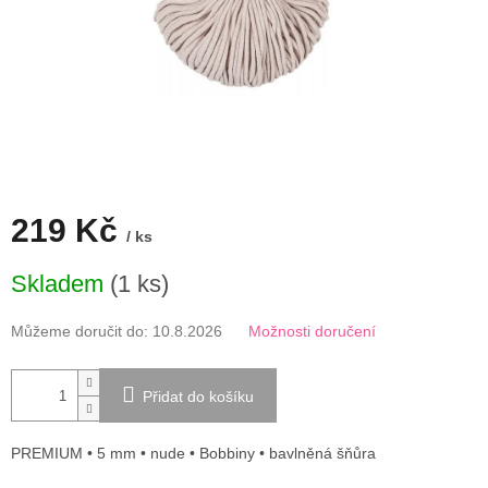
219 Kč
/ ks
Měrná
Skladem
(1 ks)
cena:
Můžeme doručit do:
10.8.2026
Možnosti doručení
Přidat do košíku
PREMIUM • 5 mm • nude • Bobbiny • bavlněná šňůra