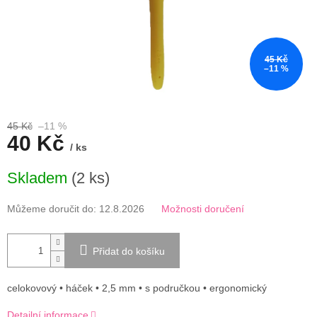
45 Kč
–11 %
45 Kč
–11 %
40 Kč
/ ks
Měrná
Skladem
(2 ks)
cena:
Můžeme doručit do:
12.8.2026
Možnosti doručení
Přidat do košíku
celokovový • háček • 2,5 mm • s područkou • ergonomický
Detailní informace