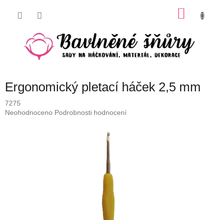
Přejít
NÁKU
na
obsah
KOŠÍK
Ergonomický pletací háček 2,5 mm
7275
Průměrné
Neohodnoceno
Podrobnosti hodnocení
hodnocení
produktu
je
0,0
z
5
hvězdiček.