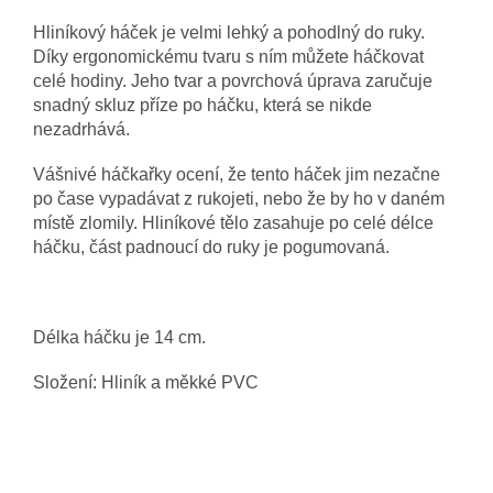
Hliníkový háček je velmi lehký a pohodlný do ruky.
Díky ergonomickému tvaru s ním můžete háčkovat
celé hodiny. Jeho tvar a povrchová úprava zaručuje
snadný skluz příze po háčku, která se nikde
nezadrhává.
Vášnivé háčkařky ocení, že tento háček jim nezačne
po čase vypadávat z rukojeti, nebo že by ho v daném
místě zlomily. Hliníkové tělo zasahuje po celé délce
háčku, část padnoucí do ruky je pogumovaná.
Délka háčku je 14 cm.
Složení: Hliník a měkké PVC