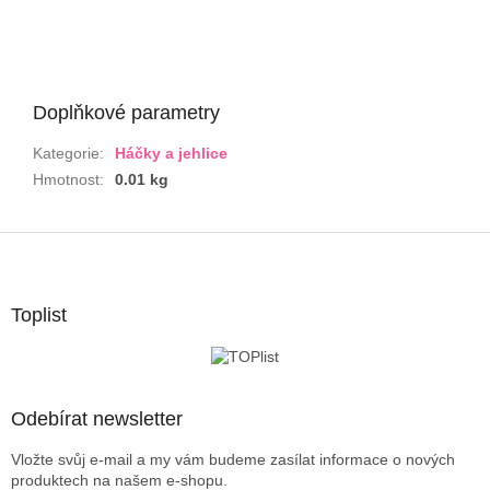
Doplňkové parametry
Kategorie
:
Háčky a jehlice
Hmotnost
:
0.01 kg
Z
á
p
a
Toplist
t
í
Odebírat newsletter
Vložte svůj e-mail a my vám budeme zasílat informace o nových
produktech na našem e-shopu.