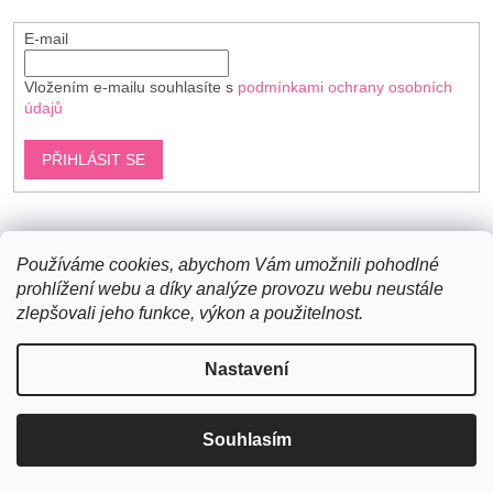
E-mail
Vložením e-mailu souhlasíte s
podmínkami ochrany osobních
údajů
PŘIHLÁSIT SE
Shoptet.cz
Používáme cookies, abychom Vám umožnili pohodlné
prohlížení webu a díky analýze provozu webu neustále
zlepšovali jeho funkce, výkon a použitelnost.
Vytvořil Shoptet
Nastavení
Copyright 2026
Bavlněné šňůry
. Všechna práva vyhrazena.
Souhlasím
Upravit nastavení cookies
Novinky