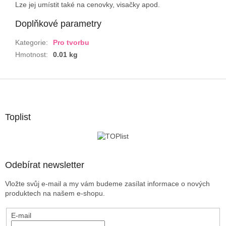
Lze jej umístit také na cenovky, visačky apod.
Doplňkové parametry
Kategorie
:
Pro tvorbu
Hmotnost
:
0.01 kg
Z
á
p
a
Toplist
t
í
Odebírat newsletter
Vložte svůj e-mail a my vám budeme zasílat informace o nových
produktech na našem e-shopu.
E-mail