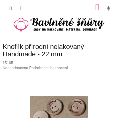
Přejít
NÁKU
na
obsah
KOŠÍK
Knoflík přírodní nelakovaný
Handmade - 22 mm
15105
Průměrné
Neohodnoceno
Podrobnosti hodnocení
hodnocení
produktu
je
0,0
z
5
hvězdiček.