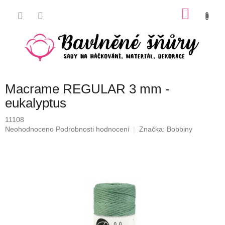
Přejít
NÁKU
na
obsah
KOŠÍK
Macrame REGULAR 3 mm -
eukalyptus
11108
Průměrné
Neohodnoceno
Podrobnosti hodnocení
Značka:
Bobbiny
hodnocení
produktu
je
0,0
z
5
hvězdiček.