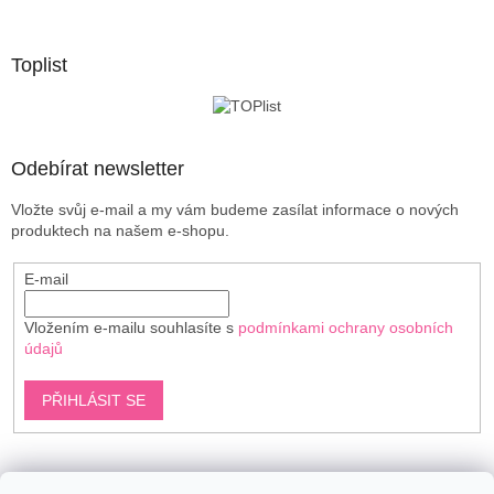
á
p
a
Toplist
t
í
Odebírat newsletter
Vložte svůj e-mail a my vám budeme zasílat informace o nových
produktech na našem e-shopu.
E-mail
Vložením e-mailu souhlasíte s
podmínkami ochrany osobních
údajů
PŘIHLÁSIT SE
Shoptet.cz