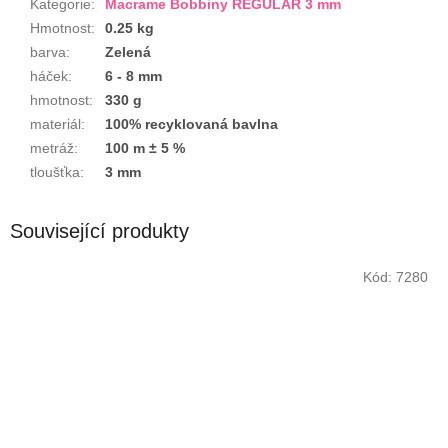
Kategorie
:
Macrame Bobbiny REGULAR 3 mm
Hmotnost
:
0.25 kg
barva
:
Zelená
háček
:
6 - 8 mm
hmotnost
:
330 g
materiál
:
100% recyklovaná bavlna
metráž
:
100 m ± 5 %
tloušťka
:
3 mm
Související produkty
Kód:
7280