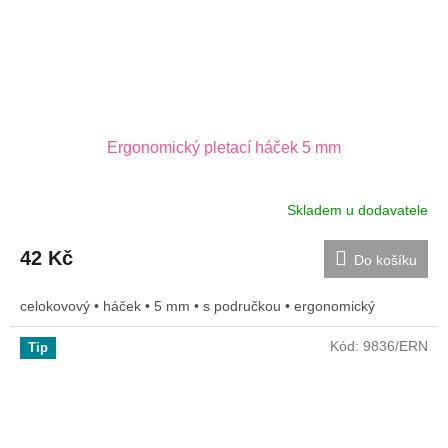
Ergonomický pletací háček 5 mm
Skladem u dodavatele
42 Kč
Do košíku
celokovový • háček • 5 mm • s područkou • ergonomický
Kód:
9836/ERN
Tip