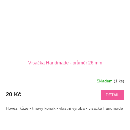
Visačka Handmade - průměr 26 mm
Skladem
(1 ks)
20 Kč
DETAIL
Hovězí kůže • tmavý koňak • vlastní výroba • visačka handmade
Z