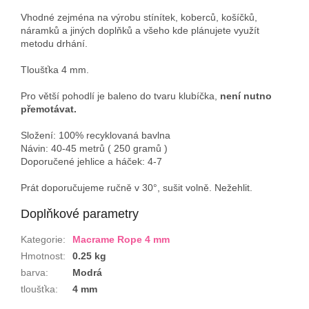
Vhodné zejména na výrobu stínítek, koberců, košíčků,
náramků a jiných doplňků a všeho kde plánujete využít
metodu drhání.
Tloušťka 4 mm.
Pro větší pohodlí je baleno do tvaru klubíčka,
není nutno
přemotávat.
Složení: 100% recyklovaná bavlna
Návin: 40-45 metrů ( 250 gramů )
Doporučené jehlice a háček: 4-7
Prát doporučujeme ručně v
30°, sušit volně. Nežehlit.
Doplňkové parametry
Kategorie
:
Macrame Rope 4 mm
Hmotnost
:
0.25 kg
barva
:
Modrá
tloušťka
:
4 mm