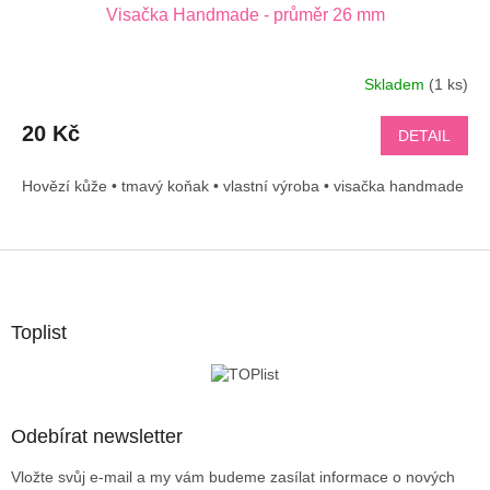
Visačka Handmade - průměr 26 mm
Skladem
(1 ks)
20 Kč
DETAIL
Hovězí kůže • tmavý koňak • vlastní výroba • visačka handmade
Z
á
p
a
Toplist
t
í
Odebírat newsletter
Vložte svůj e-mail a my vám budeme zasílat informace o nových