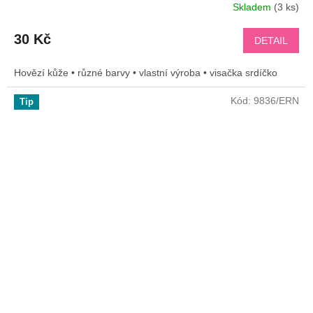
Skladem
(3 ks)
30 Kč
DETAIL
Hovězí kůže • různé barvy • vlastní výroba • visačka srdíčko
Kód:
9836/ERN
Tip