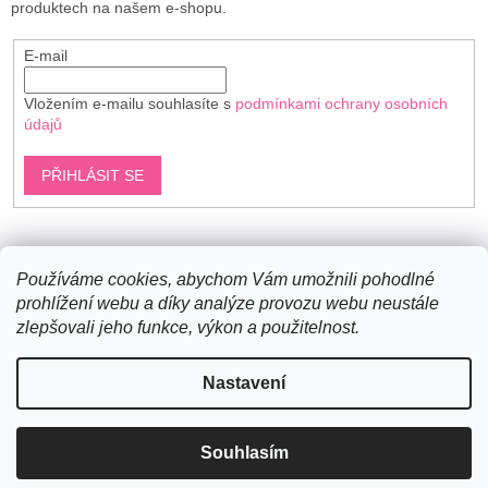
produktech na našem e-shopu.
E-mail
Vložením e-mailu souhlasíte s
podmínkami ochrany osobních
údajů
PŘIHLÁSIT SE
Shoptet.cz
Používáme cookies, abychom Vám umožnili pohodlné
prohlížení webu a díky analýze provozu webu neustále
zlepšovali jeho funkce, výkon a použitelnost.
Vytvořil Shoptet
Nastavení
Copyright 2026
Bavlněné šňůry
. Všechna práva vyhrazena.
Souhlasím
Upravit nastavení cookies
Novinky