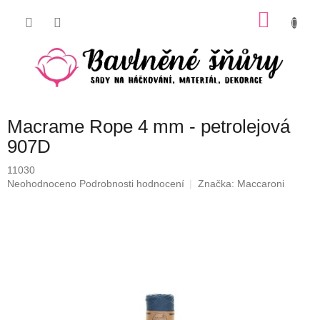
Přejít
NÁKU
na
obsah
KOŠÍK
Macrame Rope 4 mm - petrolejová
907D
11030
Průměrné
Neohodnoceno
Podrobnosti hodnocení
Značka:
Maccaroni
hodnocení
produktu
je
0,0
z
5
hvězdiček.