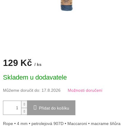
129 Kč
/ ks
Měrná
Skladem u dodavatele
cena:
Můžeme doručit do:
17.8.2026
Možnosti doručení
Přidat do košíku
Rope • 4 mm • petrolejová 907D • Maccaroni • macrame šňůra