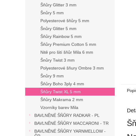
n
Šňůry Glitter 3 mm
e
Šnůry 5 mm
l
Polyesterové šňůry 5 mm
Šnůry Glitter 5 mm
Šňůry Rainbow 5 mm
Šňůry Premium Cotton 5 mm
Nitě pro šití šňůr Mila 6 mm
Šnůry Twist 3 mm
Polyesterové šňury Ombre 3 mm
Šnůry 9 mm
Šňůry Boho 3ply 4 mm
Popi
Šňůry Twist XL 5 mm
Šňůry Makrama 2 mm
Vzorníky barev Mila
Det
BAVLNĚNÉ ŠŇŮRY RADKAR - PL
Šň
BAVLNĚNÉ ŠŇŮRY MACCARONI - TR
BAVLNĚNÉ ŠŇŮRY YARNMELLOW -