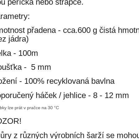
ou peříčka nebo střapce.
rametry:
otnost přadena - cca.600 g čistá hmot
ez jádra)
lka - 100m
oušťka - 5 mm
ožení - 100% recyklovaná bavlna
poručený háček / jehlice - 8 - 12 mm
bky lze prát v pračce na 30 °C
OZOR!
ůry z různých výrobních šarží se mohou 