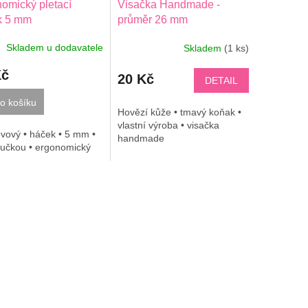
omický pletací
Visačka Handmade -
k 5 mm
průměr 26 mm
Skladem u dodavatele
Skladem
(1 ks)
Kč
20 Kč
DETAIL
o košíku
Hovězí kůže • tmavý koňak •
vlastní výroba • visačka
vový • háček • 5 mm •
handmade
ručkou • ergonomický