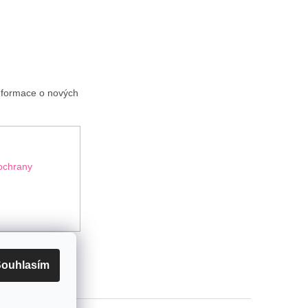
informace o nových
ochrany
ouhlasím