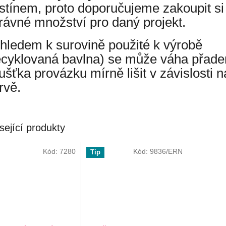
stínem, proto doporučujeme zakoupit si
rávné množství pro daný projekt.
hledem k surovině použité k výrobě
ecyklovaná bavlna) se může váha přade
oušťka provázku mírně lišit v závislosti n
rvě.
sející produkty
Kód:
7280
Kód:
9836/ERN
Tip