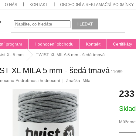
O NÁS
KONTAKT
OBCHODNÍ A REKLAMAČNÍ PODMÍNKY
HLEDAT
tní program
Hodnocení obchodu
Kontakt
Certifikáty
wist XL 5 mm
TWIST XL MILA 5 mm - šedá tmavá
ST XL MILA 5 mm - šedá tmavá
11089
né
noceno
Podrobnosti hodnocení
Značka:
Mila
ení
233
u
Měrná
Sklad
cena:
ek.
Můžeme d