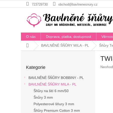
Přejít
723729730
obchod@bavlnenesnury.cz
na
obsah
O nás
Doprava, platba, dostupnost
Věrnos
Domů
BAVLNĚNÉ ŠŇŮRY MILA - PL
Šňůry T
P
TWI
o
Přeskočit
s
Průměr
Kategorie
Neohod
kategorie
t
hodnoc
r
produkt
BAVLNĚNÉ ŠŇŮRY BOBBINY - PL
a
je
BAVLNĚNÉ ŠŇŮRY MILA - PL
n
0,0
z
Šňůry na šití 6 mm/50
n
5
í
Šnůry 3 mm
hvězdič
p
Polyesterové šňury 3 mm
a
Šňůry Premium Cotton 3 mm