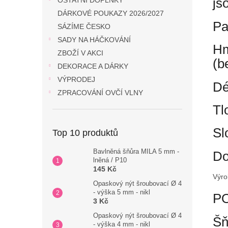
js
OSTATNÍ DOPLŇKY
DÁRKOVÉ POUKAZY 2026/2027
Pa
SÁZÍME ČESKO
SADY NA HÁČKOVÁNÍ
Hm
ZBOŽÍ V AKCI
(b
DEKORACE A DÁRKY
VÝPRODEJ
Dé
ZPRACOVÁNÍ OVČÍ VLNY
Tl
Sl
Top 10 produktů
Bavlněná šňůra MILA 5 mm -
Do
lněná / P10
145 Kč
Výro
Opaskový nýt šroubovací Ø 4
- výška 5 mm - nikl
P
3 Kč
Opaskový nýt šroubovací Ø 4
Šň
- výška 4 mm - nikl