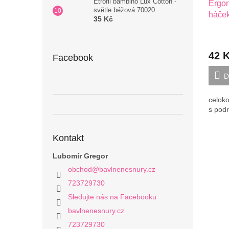
Etrofil bambino Lux Cotton -
Ergon
světle béžová 70020
háče
35 Kč
42 
Facebook
D
celoko
s pod
Kontakt
Lubomír Gregor
obchod
@
bavlnenesnury.cz
723729730
Sledujte nás na Facebooku
bavlnenesnury.cz
723729730