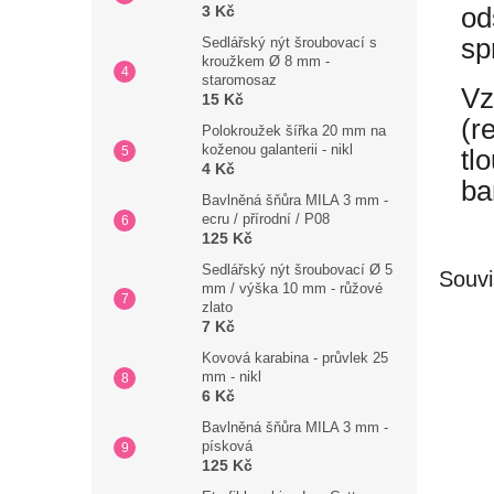
od
3 Kč
sp
Sedlářský nýt šroubovací s
kroužkem Ø 8 mm -
staromosaz
Vz
15 Kč
(r
Polokroužek šířka 20 mm na
koženou galanterii - nikl
tl
4 Kč
ba
Bavlněná šňůra MILA 3 mm -
ecru / přírodní / P08
125 Kč
Sedlářský nýt šroubovací Ø 5
Souvi
mm / výška 10 mm - růžové
zlato
7 Kč
Kovová karabina - průvlek 25
mm - nikl
6 Kč
Bavlněná šňůra MILA 3 mm -
písková
125 Kč