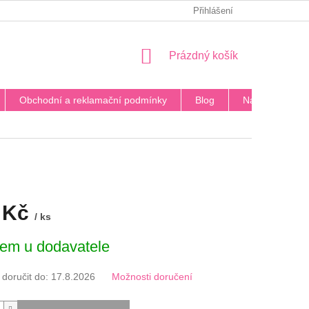
PODMÍNKY OCHRANY OSOBNÍCH ÚDAJŮ
Přihlášení
BLOG
DOPRA
NÁKUPNÍ
Prázdný košík
KOŠÍK
Obchodní a reklamační podmínky
Blog
Napište nám
 Kč
/ ks
em u dodavatele
oručit do:
17.8.2026
Možnosti doručení