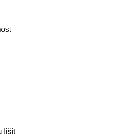
nost
lišit