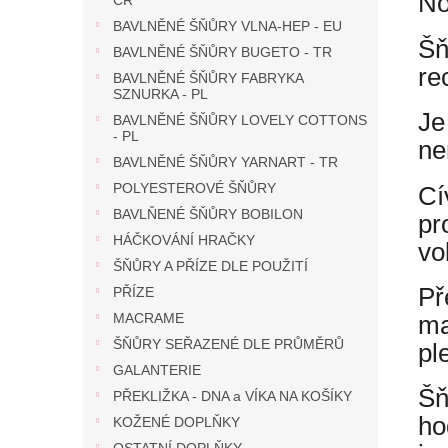
No
ČR
BAVLNĚNÉ ŠŇŮRY VLNA-HEP - EU
Šň
BAVLNĚNÉ ŠŇŮRY BUGETO - TR
re
BAVLNĚNÉ ŠŇŮRY FABRYKA
SZNURKA - PL
Je
BAVLNĚNÉ ŠŇŮRY LOVELY COTTONS
- PL
ne
BAVLNĚNÉ ŠŇŮRY YARNART - TR
POLYESTEROVÉ ŠŇŮRY
Cí
BAVLŇENÉ ŠŇŮRY BOBILON
pr
HÁČKOVÁNÍ HRAČKY
vol
ŠŇŮRY A PŘÍZE DLE POUŽITÍ
Př
PŘÍZE
MACRAME
ma
ŠŇŮRY SEŘAZENÉ DLE PRŮMĚRŮ
pl
GALANTERIE
Šň
PŘEKLIŽKA - DNA a VÍKA NA KOŠÍKY
ho
KOŽENÉ DOPLŇKY