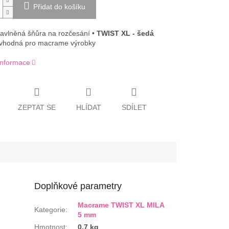
Přidat do košíku
bavlněná šňůra na rozčesání •
TWIST XL - šedá
vhodná pro macrame výrobky
 informace
ZEPTAT SE
HLÍDAT
SDÍLET
Doplňkové parametry
Macrame TWIST XL MILA
Kategorie
:
5 mm
Hmotnost
:
0.7 kg