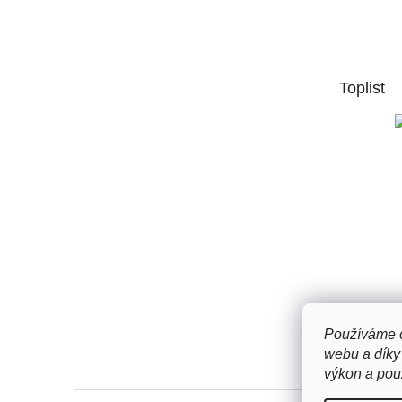
á
p
a
t
Toplist
í
Používáme c
webu a díky
výkon a použ