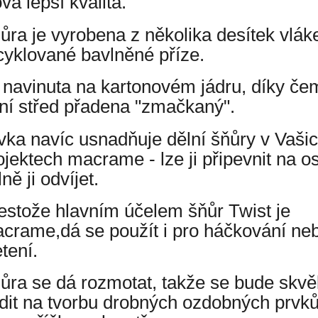
vá lepší kvalita.
ůra je vyrobena z několika desítek vlák
cyklované bavlněné příze.
 navinuta na kartonovém jádru, díky č
ní střed přadena "zmačkaný".
vka navíc usnadňuje dělní šňůry v Vaši
ojektech macrame - lze ji připevnit na o
ně ji odvíjet.
estože hlavním účelem šňůr Twist je
crame,dá se použít i pro háčkování ne
etení.
ůra se dá rozmotat, takže se bude skvě
dit na tvorbu drobných ozdobných prvků