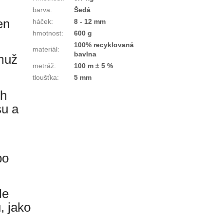
barva
:
Šedá
en
háček
:
8 - 12 mm
hmotnost
:
600 g
100% recyklovaná
materiál
:
bavlna
emuž
metráž
:
100 m ± 5 %
tloušťka
:
5 mm
ch
su a
bo
le
, jako